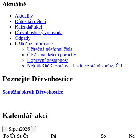
Aktuálně
Aktuality
Důležitá sdělení
Kalendář akcí
Dřevohostický zpravodaj
Odpady
Užitečné informace
Užitečná telefonní čísla
ČEZ - nahlášení poruchy
Dopravní dostupnost
Nejdůležitější orgány a instituce státní správy ČR
Poznejte Dřevohostice
Soutěžní okruh Dřevohostice
Kalendář akcí
Srpen
2026
Po
Út
St
Čt
Pá
So
Ne