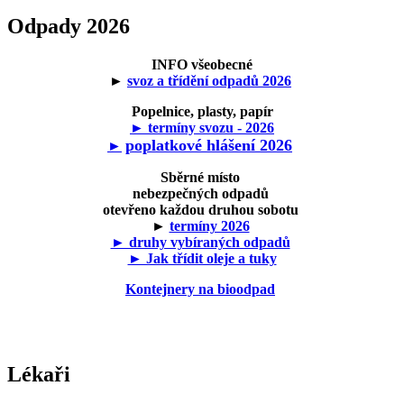
Odpady 2026
INFO všeobecné
►
svoz a třídění odpadů 2026
Popelnice, plasty, papír
► termíny svozu - 2026
poplatkové hlášení 2026
►
Sběrné místo
nebezpečných odpadů
otevřeno každou druhou sobotu
►
termíny 2026
► druhy vybíraných odpadů
► Jak třídit oleje a tuky
Kontejnery na bioodpad
Lékaři