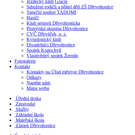
Jezdecký klub Gracie
Sdružení rodičů a přátel dětí ZŠ Dřevohostice
Taneční soubor TADOMI
Hasiči
Klub seniorů Dřevohosticka
Pionýrská skupina Dřevohostice
CVČ Dřeváček, o. s.
Kynologický klub
Divadelníci Dřevohostice
Spolek Kratochvil
Vlastivědný spolek Žerotín
Fotogalerie
Kontakt
Kontakty na Úřad městyse Dřevohostice
Odkazy
Napište nám
Mapa webu
Úřední deska
Zpravodaj
Služby
Základní škola
Mateřská škola
Zámek Dřevohostice