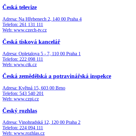
Česká televize
Adresa: Na Hřebenech 2, 140 00 Praha 4
Telefon: 261 131 111
Web: www.czech-tv.cz
Česká tisková kancelář
Adresa: Opletalova 5 - 7, 110 00 Praha 1
Telefon: 222 098 111
Web: www.ctk.cz
Česká zemědělská a potravinářská inspekce
Adresa: Květná 15, 603 00 Brno
Telefon: 543 540 201
Web: www.czpi.cz
Český rozhlas
Adresa: Vinohradská 12, 120 00 Praha 2
Telefon: 224 094 111
Web: www.rozhlas.cz