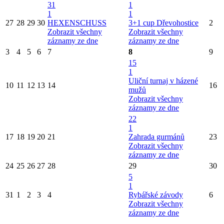
31
1
1
1
27
28
29
30
HEXENSCHUSS
3+1 cup Dřevohostice
2
Zobrazit všechny
Zobrazit všechny
záznamy ze dne
záznamy ze dne
3
4
5
6
7
8
9
15
1
Uliční turnaj v házené
10
11
12
13
14
16
mužů
Zobrazit všechny
záznamy ze dne
22
1
17
18
19
20
21
Zahrada gurmánů
23
Zobrazit všechny
záznamy ze dne
24
25
26
27
28
29
30
5
1
31
1
2
3
4
Rybářské závody
6
Zobrazit všechny
záznamy ze dne