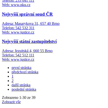
Telefon: 233 041 111
Web: www.nku.cz
Nejvyšší správní soud ČR
Adresa: Masarykova 31, 657 40 Brno
Telefon: 542 532 311
Web: www.justice.cz
Nejvyšší státní zastupitelství
Adresa: Jezuitská 4, 660 55 Brno
Telefon: 542 512 111
Web: www.justice.cz
první stránka
předchozí stránka
1
2
další stránka
poslední stránka
Zobrazeno
1
-
30
ze 39
Zobrazit vše