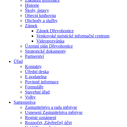
Základní informace
Historie
Školy, ústavy
Obecní knihovna
Obchody a služby
Zámek
Zámek Dřevohostice
Venkovské turistické informační centrum
Videopozvánka
Územní plán Dřevohostice
Strategické dokumenty
Partnerství
Úřad
Kontakty
Úřední deska
E-podatelna
Povinné informace
Formuláře
Stavební úřad
Volby
Samospráva
Zastupitelstvo a rada městyse
Usnesení Zastupitelstva městyse
Registr oznámení
Rozpočet, Závěrečný účet