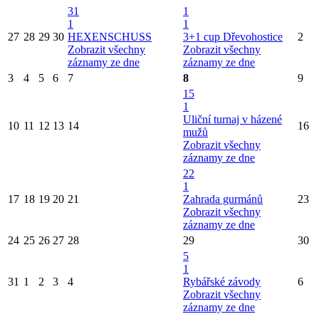
31
1
1
1
27
28
29
30
HEXENSCHUSS
3+1 cup Dřevohostice
2
Zobrazit všechny
Zobrazit všechny
záznamy ze dne
záznamy ze dne
3
4
5
6
7
8
9
15
1
Uliční turnaj v házené
10
11
12
13
14
16
mužů
Zobrazit všechny
záznamy ze dne
22
1
17
18
19
20
21
Zahrada gurmánů
23
Zobrazit všechny
záznamy ze dne
24
25
26
27
28
29
30
5
1
31
1
2
3
4
Rybářské závody
6
Zobrazit všechny
záznamy ze dne