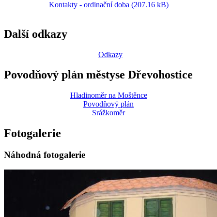
Kontakty - ordinační doba (207.16 kB)
Další odkazy
Odkazy
Povodňový plán městyse Dřevohostice
Hladinoměr na Moštěnce
Povodňový plán
Srážkoměr
Fotogalerie
Náhodná fotogalerie