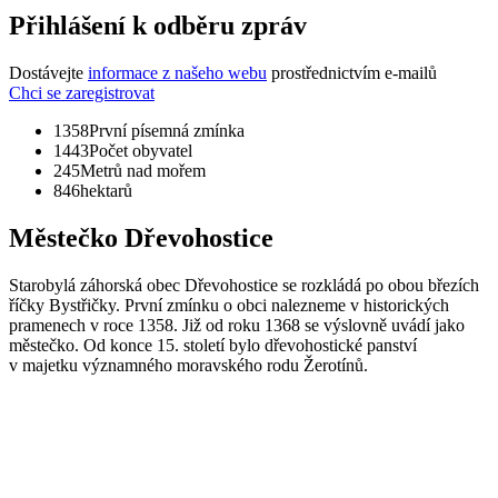
Přihlášení k odběru zpráv
Dostávejte
informace z našeho webu
prostřednictvím e-mailů
Chci se zaregistrovat
1358
První písemná zmínka
1443
Počet obyvatel
245
Metrů nad mořem
846
hektarů
Městečko Dřevohostice
Starobylá záhorská obec Dřevohostice se rozkládá po obou březích
říčky Bystřičky. První zmínku o obci nalezneme v historických
pramenech v roce 1358. Již od roku 1368 se výslovně uvádí jako
městečko. Od konce 15. století bylo dřevohostické panství
v majetku významného moravského rodu Žerotínů.