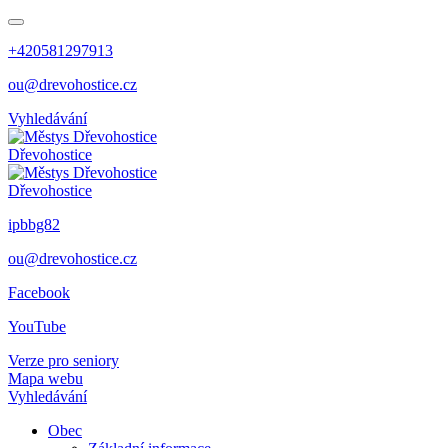
+420581297913
ou@drevohostice.cz
Vyhledávání
Dřevohostice
Dřevohostice
ipbbg82
ou@drevohostice.cz
Facebook
YouTube
Verze pro seniory
Mapa webu
Vyhledávání
Obec