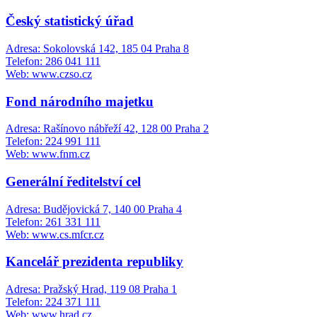
Český statistický úřad
Adresa: Sokolovská 142, 185 04 Praha 8
Telefon: 286 041 111
Web: www.czso.cz
Fond národního majetku
Adresa: Rašínovo nábřeží 42, 128 00 Praha 2
Telefon: 224 991 111
Web: www.fnm.cz
Generální ředitelství cel
Adresa: Budějovická 7, 140 00 Praha 4
Telefon: 261 331 111
Web: www.cs.mfcr.cz
Kancelář prezidenta republiky
Adresa: Pražský Hrad, 119 08 Praha 1
Telefon: 224 371 111
Web: www.hrad.cz