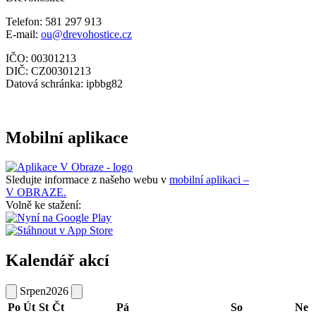
Telefon: 581 297 913
E-mail:
ou@drevohostice.cz
IČO: 00301213
DIČ: CZ00301213
Datová schránka: ipbbg82
Mobilní aplikace
Sledujte informace z našeho webu v
mobilní aplikaci –
V OBRAZE.
Volně ke stažení:
Kalendář akcí
Srpen
2026
Po
Út
St
Čt
Pá
So
Ne