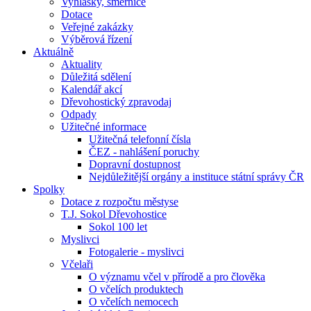
Vyhlášky, směrnice
Dotace
Veřejné zakázky
Výběrová řízení
Aktuálně
Aktuality
Důležitá sdělení
Kalendář akcí
Dřevohostický zpravodaj
Odpady
Užitečné informace
Užitečná telefonní čísla
ČEZ - nahlášení poruchy
Dopravní dostupnost
Nejdůležitější orgány a instituce státní správy ČR
Spolky
Dotace z rozpočtu městyse
T.J. Sokol Dřevohostice
Sokol 100 let
Myslivci
Fotogalerie - myslivci
Včelaři
O významu včel v přírodě a pro člověka
O včelích produktech
O včelích nemocech