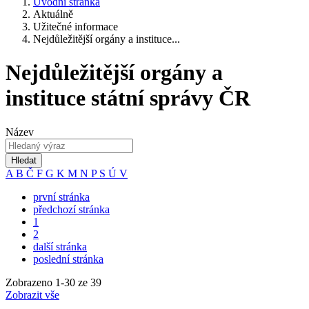
Úvodní stránka
Aktuálně
Užitečné informace
Nejdůležitější orgány a instituce...
Nejdůležitější orgány a
instituce státní správy ČR
Název
Hledat
A
B
Č
F
G
K
M
N
P
S
Ú
V
první stránka
předchozí stránka
1
2
další stránka
poslední stránka
Zobrazeno
1
-
30
ze 39
Zobrazit vše