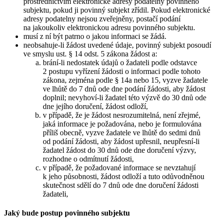
prostřednictvím elektronické adresy podatelny povinného
subjektu, pokud ji povinný subjekt zřídil. Pokud elektronické
adresy podatelny nejsou zveřejněny, postačí podání
na jakoukoliv elektronickou adresu povinného subjektu.
musí z ní být patrno o jakou informaci se žádá.
neobsahuje-li žádost uvedené údaje, povinný subjekt posoudí
ve smyslu ust. § 14 odst. 5 zákona žádost a:
brání-li nedostatek údajů o žadateli podle odstavce
2 postupu vyřízení žádosti o informaci podle tohoto
zákona, zejména podle § 14a nebo 15, vyzve žadatele
ve lhůtě do 7 dnů ode dne podání žádosti, aby žádost
doplnil; nevyhoví-li žadatel této výzvě do 30 dnů ode
dne jejího doručení, žádost odloží,
v případě, že je žádost nesrozumitelná, není zřejmé,
jaká informace je požadována, nebo je formulována
příliš obecně, vyzve žadatele ve lhůtě do sedmi dnů
od podání žádosti, aby žádost upřesnil, neupřesní-li
žadatel žádost do 30 dnů ode dne doručení výzvy,
rozhodne o odmítnutí žádosti,
v případě, že požadované informace se nevztahují
k jeho působnosti, žádost odloží a tuto odůvodněnou
skutečnost sdělí do 7 dnů ode dne doručení žádosti
žadateli,
Jaký bude postup povinného subjektu