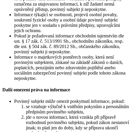
označena za utajovanou informaci, k níž žadatel nemá
oprávněný přístup, povinný subjekt ji neposkytne.
Informace týkající se osobnosti, projevů osobní povahy,
soukromí fyzické osoby a osobní údaje povinný subjekt
poskytne jen v souladu s právními předpisy, upravujícími
jejich ochranu.
Pokud je požadovaná informace obchodním tajemstvím dle
ust. § 17 zák. č. 513/1991 Sb., obchodního zákoníku, resp.
dle ust. § 504 zák. č. 89/2012 Sb., občanského zákoníku,
povinný subjekt ji neposkytne.
Informace o majetkových poměrech osoby, která není
povinným subjektem, získané na základě zákonů o daních,
poplatcích, penzijním nebo zdravotním pojištění anebo
sociálním zabezpečení povinný subjekt podle tohoto zákona
neposkytne.
Další omezení práva na informace
Povinný subjekt může omezit poskytnutí informace, pokud:
se vztahuje výlučně k vnitřním pokynům a personálním
předpisům povinného subjektu,
jde o novou informaci, která vznikla při přípravě
rozhodnutí povinného subjektu, pokud zákon nestanoví
jinak; to platí jen do doby, kdy se příprava ukončí