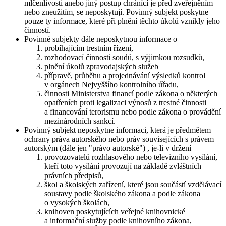
mlčenlivosti anebo jiný postup chránící je před zveřejněním
nebo zneužitím, se neposkytují. Povinný subjekt poskytne
pouze ty informace, které při plnění těchto úkolů vznikly jeho
činností.
Povinné subjekty dále neposkytnou informace o
probíhajícím trestním řízení,
rozhodovací činnosti soudů, s výjimkou rozsudků,
plnění úkolů zpravodajských služeb
přípravě, průběhu a projednávání výsledků kontrol
v orgánech Nejvyššího kontrolního úřadu,
činnosti Ministerstva financí podle zákona o některých
opatřeních proti legalizaci výnosů z trestné činnosti
a financování terorismu nebo podle zákona o provádění
mezinárodních sankcí.
Povinný subjekt neposkytne informaci, která je předmětem
ochrany práva autorského nebo práv souvisejících s právem
autorským (dále jen "právo autorské") , je-li v držení
provozovatelů rozhlasového nebo televizního vysílání,
kteří toto vysílání provozují na základě zvláštních
právních předpisů,
škol a školských zařízení, které jsou součástí vzdělávací
soustavy podle školského zákona a podle zákona
o vysokých školách,
knihoven poskytujících veřejné knihovnické
a informační služby podle knihovního zákona,