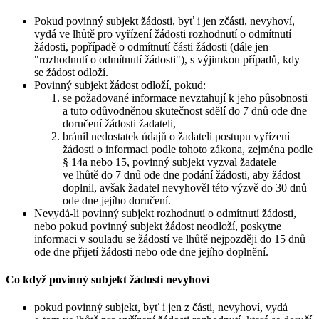
Pokud povinný subjekt žádosti, byť i jen zčásti, nevyhoví,
vydá ve lhůtě pro vyřízení žádosti rozhodnutí o odmítnutí
žádosti, popřípadě o odmítnutí části žádosti (dále jen
"rozhodnutí o odmítnutí žádosti"), s výjimkou případů, kdy
se žádost odloží.
Povinný subjekt žádost odloží, pokud:
se požadované informace nevztahují k jeho působnosti
a tuto odůvodněnou skutečnost sdělí do 7 dnů ode dne
doručení žádosti žadateli,
bránil nedostatek údajů o žadateli postupu vyřízení
žádosti o informaci podle tohoto zákona, zejména podle
§ 14a nebo 15, povinný subjekt vyzval žadatele
ve lhůtě do 7 dnů ode dne podání žádosti, aby žádost
doplnil, avšak žadatel nevyhověl této výzvě do 30 dnů
ode dne jejího doručení.
Nevydá-li povinný subjekt rozhodnutí o odmítnutí žádosti,
nebo pokud povinný subjekt žádost neodloží, poskytne
informaci v souladu se žádostí ve lhůtě nejpozději do 15 dnů
ode dne přijetí žádosti nebo ode dne jejího doplnění.
Co když povinný subjekt žádosti nevyhoví
pokud povinný subjekt, byť i jen z části, nevyhoví, vydá