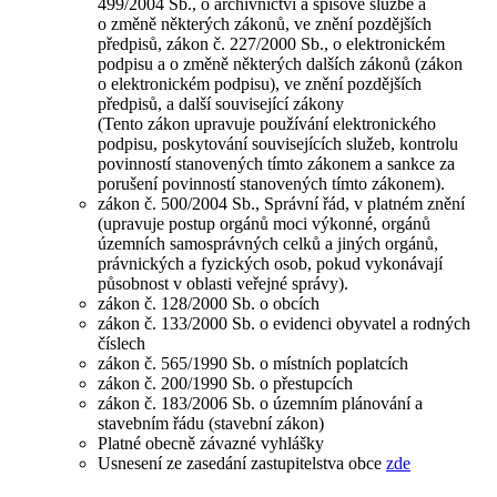
499/2004 Sb., o archivnictví a spisové službě a
o změně některých zákonů, ve znění pozdějších
předpisů, zákon č. 227/2000 Sb., o elektronickém
podpisu a o změně některých dalších zákonů (zákon
o elektronickém podpisu), ve znění pozdějších
předpisů, a další související zákony
(Tento zákon upravuje používání elektronického
podpisu, poskytování souvisejících služeb, kontrolu
povinností stanovených tímto zákonem a sankce za
porušení povinností stanovených tímto zákonem).
zákon č. 500/2004 Sb., Správní řád, v platném znění
(upravuje postup orgánů moci výkonné, orgánů
územních samosprávných celků a jiných orgánů,
právnických a fyzických osob, pokud vykonávají
působnost v oblasti veřejné správy).
zákon č. 128/2000 Sb. o obcích
zákon č. 133/2000 Sb. o evidenci obyvatel a rodných
číslech
zákon č. 565/1990 Sb. o místních poplatcích
zákon č. 200/1990 Sb. o přestupcích
zákon č. 183/2006 Sb. o územním plánování a
stavebním řádu (stavební zákon)
Platné obecně závazné vyhlášky
Usnesení ze zasedání zastupitelstva obce
zde