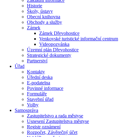
Základní informace
Historie
Školy, ústavy
Obecní knihovna
Obchody a služby
Zámek
Zámek Dřevohostice
Venkovské turistické informační centrum
Videopozvánka
Územní plán Dřevohostice
Strategické dokumenty
Partnerství
Úřad
Kontakty
Úřední deska
E-podatelna
Povinné informace
Formuláře
Stavební úřad
Volby
Samospráva
Zastupitelstvo a rada městyse
Usnesení Zastupitelstva městyse
Registr oznámení
Rozpočet, Závěrečný účet