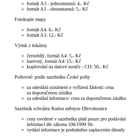
formát A3 - jednostranná: 4,- Kč
formát A3 - oboustranná: 5,- Kč
Fotokopie mapy
formát A4: 6,- Kč
formát A3: 12,- Kč
Výtisk z tiskárny
černobílý, formát A4: 5,- Kč
barevný, formát A4: 15,- Kč
kopírování na datové nosiče - CD: 50,- Kč
Poštovné: podle sazebníku České pošty
za odeslání oznámení o vyřízení žádosti: cena
za doporučenou zásilku
za odeslání informace: cena za doporučenou zásilku
Sazebník schválen Radou městyse Dřevohostice
ceny uvedené v sazebníku platí pouze pro podávání
informací dle zákona 106/1999 Sb.
vydání informace je podmíněno zaplacením úhrady