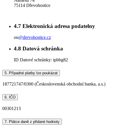
Náměstí 74
75114 Dřevohostice
4.7
Elektronická adresa podatelny
ou
@drevohostice.cz
4.8
Datová schránka
ID Datové schránky:
ipbbg82
5.
Případné platby lze poukázat
187721747/0300 (Československá obchodní banka, a.s.)
6.
IČO
00301213
7.
Plátce daně z přidané hodnoty