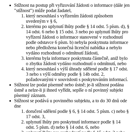
Stížnost na postup při vyřizování žádosti o informace (dále jen
"stížnost") může podat žadatel,
který nesouhlasí s vyřízením žádosti způsobem
uvedeným v § 6,
kterému po uplynutí lhůty podle § 14 odst. 5 písm. d), §
14 odst. 6 nebo § 15 odst. 3 nebo po uplynutí lhůty pro
vyřízení žádosti o informace stanovené v rozhodnutí
podle odstavce 6 písm. b) nebyla poskytnuta informace
nebo předložena konečná licenční nabídka a nebylo
vydáno rozhodnutí o odmítnutí žádosti,
kterému byla informace poskytnuta částečně, aniž bylo
o zbytku žádosti vydáno rozhodnutí o odmítnutí, nebo
který nesouhlasí s výší úhrady sdělené podle § 17 odst.
3 nebo s výší odměny podle § 14b odst. 2,
požadovanými v souvislosti s poskytováním informací.
Stížnost lze podat písemně nebo ústně; je-li stížnost podána
ústně a nelze-li ji ihned vyřídit, sepíše o ní povinný subjekt
písemný záznam.
Stížnost se podává u povinného subjektu, a to do 30 dnů ode
dne
doručení sdělení podle § 6, § 14 odst. 5 písm. c) nebo §
17 odst. 3,
uplynutí lhůty pro poskytnutí informace podle § 14
odst. 5 písm. d) nebo § 14 odst. 6, nebo