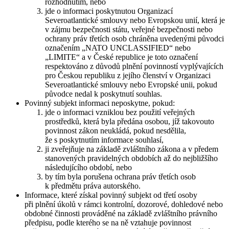
rozhodnutím, nebo
jde o informaci poskytnutou Organizací
Severoatlantické smlouvy nebo Evropskou unií, která je
v zájmu bezpečnosti státu, veřejné bezpečnosti nebo
ochrany práv třetích osob chráněna uvedenými původci
označením „NATO UNCLASSIFIED“ nebo
„LIMITE“ a v České republice je toto označení
respektováno z důvodů plnění povinností vyplývajících
pro Českou republiku z jejího členství v Organizaci
Severoatlantické smlouvy nebo Evropské unii, pokud
původce nedal k poskytnutí souhlas.
Povinný subjekt informaci neposkytne, pokud:
jde o informaci vzniklou bez použití veřejných
prostředků, která byla předána osobou, jíž takovouto
povinnost zákon neukládá, pokud nesdělila,
že s poskytnutím informace souhlasí,
ji zveřejňuje na základě zvláštního zákona a v předem
stanovených pravidelných obdobích až do nejbližšího
následujícího období, nebo
by tím byla porušena ochrana práv třetích osob
k předmětu práva autorského.
Informace, které získal povinný subjekt od třetí osoby
při plnění úkolů v rámci kontrolní, dozorové, dohledové nebo
obdobné činnosti prováděné na základě zvláštního právního
předpisu, podle kterého se na ně vztahuje povinnost