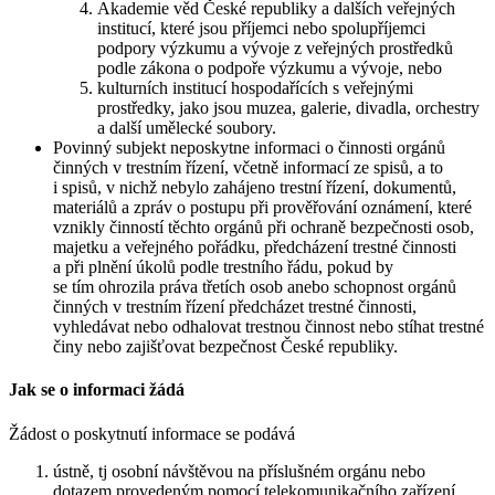
Akademie věd České republiky a dalších veřejných
institucí, které jsou příjemci nebo spolupříjemci
podpory výzkumu a vývoje z veřejných prostředků
podle zákona o podpoře výzkumu a vývoje, nebo
kulturních institucí hospodařících s veřejnými
prostředky, jako jsou muzea, galerie, divadla, orchestry
a další umělecké soubory.
Povinný subjekt neposkytne informaci o činnosti orgánů
činných v trestním řízení, včetně informací ze spisů, a to
i spisů, v nichž nebylo zahájeno trestní řízení, dokumentů,
materiálů a zpráv o postupu při prověřování oznámení, které
vznikly činností těchto orgánů při ochraně bezpečnosti osob,
majetku a veřejného pořádku, předcházení trestné činnosti
a při plnění úkolů podle trestního řádu, pokud by
se tím ohrozila práva třetích osob anebo schopnost orgánů
činných v trestním řízení předcházet trestné činnosti,
vyhledávat nebo odhalovat trestnou činnost nebo stíhat trestné
činy nebo zajišťovat bezpečnost České republiky.
Jak se o informaci žádá
Žádost o poskytnutí informace se podává
ústně, tj osobní návštěvou na příslušném orgánu nebo
dotazem provedeným pomocí telekomunikačního zařízení