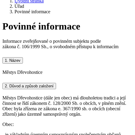
Úvodní stránka
Úřad
Povinné informace
Povinné informace
Informace zveřejňované o povinném subjektu podle
zákona č. 106/1999 Sb., o svobodném přístupu k informacím
1.
Název
Městys Dřevohostice
2.
Důvod a způsob založení
Městys Dřevohostice (dále jen obec) má dlouholetou tradici a její
činnost se řídí zákonem č. 128/2000 Sb. o obcích, v plném znění.
Obec byla zřízena ze zákona e. 367/1990 sb. o obcích (obecní
zřízení) jako územně samosprávný orgán.
Obec:
- je základním územním samosprávným společenstvím občanů