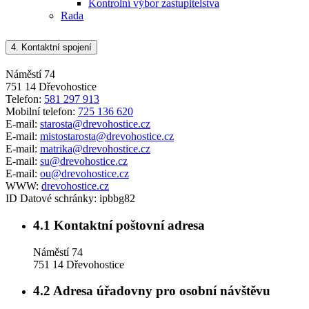
Kontrolní výbor zastupitelstva
Rada
4.
Kontaktní spojení
Náměstí 74
751 14 Dřevohostice
Telefon:
581 297 913
Mobilní telefon:
725 136 620
E-mail:
starosta@drevohostice.cz
E-mail:
mistostarosta@drevohostice.cz
E-mail:
matrika@drevohostice.cz
E-mail:
su@drevohostice.cz
E-mail:
ou@drevohostice.cz
WWW:
drevohostice.cz
ID Datové schránky:
ipbbg82
4.1
Kontaktní poštovní adresa
Náměstí 74
751 14 Dřevohostice
4.2
Adresa úřadovny pro osobní návštěvu