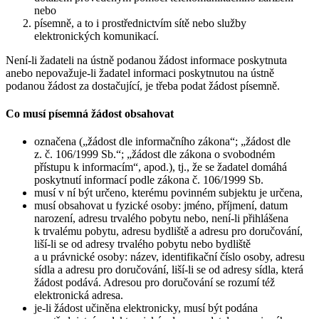
nebo
písemně, a to i prostřednictvím sítě nebo služby
elektronických komunikací.
Není-li žadateli na ústně podanou žádost informace poskytnuta
anebo nepovažuje-li žadatel informaci poskytnutou na ústně
podanou žádost za dostačující, je třeba podat žádost písemně.
Co musí písemná žádost obsahovat
označena („žádost dle informačního zákona“; „žádost dle
z. č. 106/1999 Sb.“; „žádost dle zákona o svobodném
přístupu k informacím“, apod.), tj., že se žadatel domáhá
poskytnutí informací podle zákona č. 106/1999 Sb.
musí v ní být určeno, kterému povinném subjektu je určena,
musí obsahovat u fyzické osoby: jméno, příjmení, datum
narození, adresu trvalého pobytu nebo, není-li přihlášena
k trvalému pobytu, adresu bydliště a adresu pro doručování,
liší-li se od adresy trvalého pobytu nebo bydliště
a u právnické osoby: název, identifikační číslo osoby, adresu
sídla a adresu pro doručování, liší-li se od adresy sídla, která
žádost podává. Adresou pro doručování se rozumí též
elektronická adresa.
je-li žádost učiněna elektronicky, musí být podána