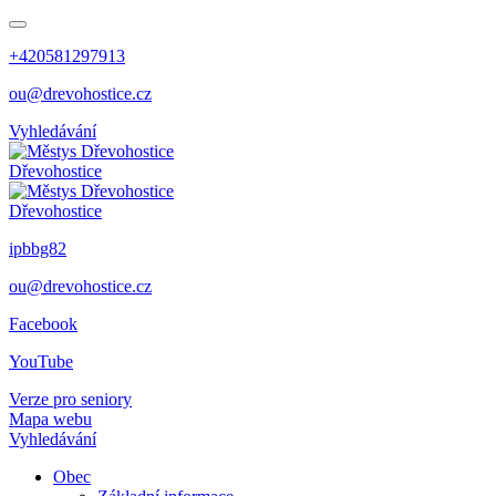
+420581297913
ou@drevohostice.cz
Vyhledávání
Dřevohostice
Dřevohostice
ipbbg82
ou@drevohostice.cz
Facebook
YouTube
Verze pro seniory
Mapa webu
Vyhledávání
Obec