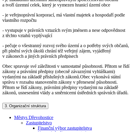
a tvoří územní celek, který je vymezen hranicí území obce
- je veřejnoprávní korporací, má vlastní majetek a hospodaří podle
vlastního rozpočtu
- vystupuje v právních vztazích svým jménem a nese odpovědnost
z těchto vztahů vyplývající
- pečuje o všestranný rozvoj svého území a o potřeby svých občanů,
při plnění svých úkolů chrání též veřejný zájem, vyjádřený
v zákonech a jiných právních předpisech
Obec spravuje své záležitosti v samostatné působnosti. Přitom se řídí
zákony a právními předpisy (obecně závaznými vyhláškami)
vydanými na základě příslušných zákonů.Obec vykonává státní
správu v rozsahu stanoveném zákony v přenesené působnosti.
Přitom se řídí zákony, právními předpisy vydanými na základě
zákonů, usneseními vlády a směrnicemi ústředních správních úřadů.
3.
Organizační struktura
Městys Dřevohostice
Zastupitelstvo
Finanční výbor zastupitelstva