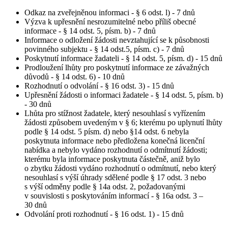
Odkaz na zveřejněnou informaci - § 6 odst. l) - 7 dnů
Výzva k upřesnění nesrozumitelné nebo příliš obecné
informace - § 14 odst. 5, písm. b) - 7 dnů
Informace o odložení žádosti nevztahující se k působnosti
povinného subjektu - § 14 odst.5, písm. c) - 7 dnů
Poskytnutí informace žadateli - § 14 odst. 5, písm. d) - 15 dnů
Prodloužení lhůty pro poskytnutí informace ze závažných
důvodů - § 14 odst. 6) - 10 dnů
Rozhodnutí o odvolání - § 16 odst. 3) - 15 dnů
Upřesnění žádosti o informaci žadatele - § 14 odst. 5, písm. b)
- 30 dnů
Lhůta pro stížnost žadatele, který nesouhlasí s vyřízením
žádosti způsobem uvedeným v § 6; kterému po uplynutí lhůty
podle § 14 odst. 5 písm. d) nebo §14 odst. 6 nebyla
poskytnuta informace nebo předložena konečná licenční
nabídka a nebylo vydáno rozhodnutí o odmítnutí žádosti;
kterému byla informace poskytnuta částečně, aniž bylo
o zbytku žádosti vydáno rozhodnutí o odmítnutí, nebo který
nesouhlasí s výší úhrady sdělené podle § 17 odst. 3 nebo
s výší odměny podle § 14a odst. 2, požadovanými
v souvislosti s poskytováním informací - § 16a odst. 3 –
30 dnů
Odvolání proti rozhodnutí - § 16 odst. 1) - 15 dnů