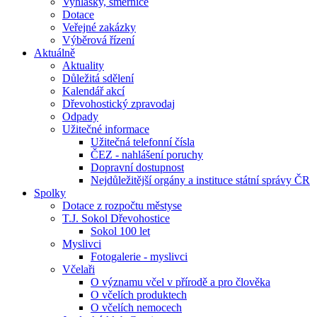
Vyhlášky, směrnice
Dotace
Veřejné zakázky
Výběrová řízení
Aktuálně
Aktuality
Důležitá sdělení
Kalendář akcí
Dřevohostický zpravodaj
Odpady
Užitečné informace
Užitečná telefonní čísla
ČEZ - nahlášení poruchy
Dopravní dostupnost
Nejdůležitější orgány a instituce státní správy ČR
Spolky
Dotace z rozpočtu městyse
T.J. Sokol Dřevohostice
Sokol 100 let
Myslivci
Fotogalerie - myslivci
Včelaři
O významu včel v přírodě a pro člověka
O včelích produktech
O včelích nemocech