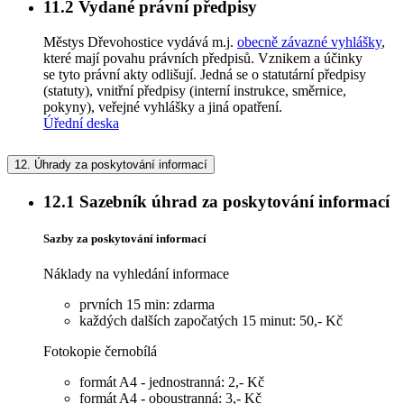
11.2
Vydané právní předpisy
Městys Dřevohostice vydává m.j.
obecně závazné vyhlášky
,
které mají povahu právních předpisů. Vznikem a účinky
se tyto právní akty odlišují. Jedná se o statutární předpisy
(statuty), vnitřní předpisy (interní instrukce, směrnice,
pokyny), veřejné vyhlášky a jiná opatření.
Úřední deska
12.
Úhrady za poskytování informací
12.1
Sazebník úhrad za poskytování informací
Sazby za poskytování informací
Náklady na vyhledání informace
prvních 15 min: zdarma
každých dalších započatých 15 minut: 50,- Kč
Fotokopie černobílá
formát A4 - jednostranná: 2,- Kč
formát A4 - oboustranná: 3,- Kč