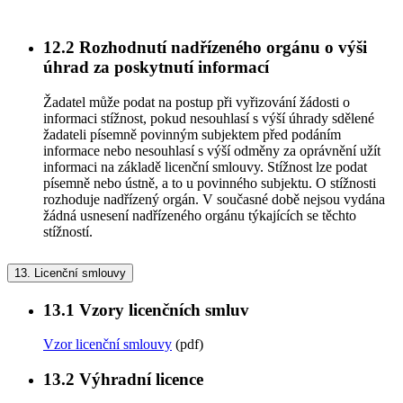
12.2
Rozhodnutí nadřízeného orgánu o výši
úhrad za poskytnutí informací
Žadatel může podat na postup při vyřizování žádosti o
informaci stížnost, pokud nesouhlasí s výší úhrady sdělené
žadateli písemně povinným subjektem před podáním
informace nebo nesouhlasí s výší odměny za oprávnění užít
informaci na základě licenční smlouvy. Stížnost lze podat
písemně nebo ústně, a to u povinného subjektu. O stížnosti
rozhoduje nadřízený orgán. V současné době nejsou vydána
žádná usnesení nadřízeného orgánu týkajících se těchto
stížností.
13.
Licenční smlouvy
13.1
Vzory licenčních smluv
Vzor licenční smlouvy
(pdf)
13.2
Výhradní licence