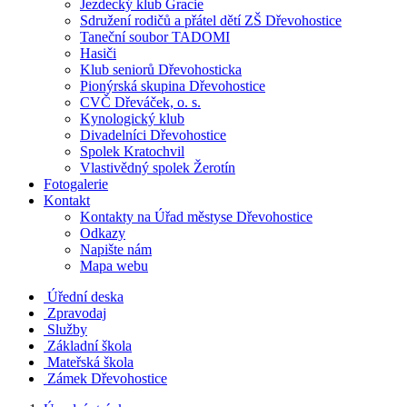
Jezdecký klub Gracie
Sdružení rodičů a přátel dětí ZŠ Dřevohostice
Taneční soubor TADOMI
Hasiči
Klub seniorů Dřevohosticka
Pionýrská skupina Dřevohostice
CVČ Dřeváček, o. s.
Kynologický klub
Divadelníci Dřevohostice
Spolek Kratochvil
Vlastivědný spolek Žerotín
Fotogalerie
Kontakt
Kontakty na Úřad městyse Dřevohostice
Odkazy
Napište nám
Mapa webu
Úřední deska
Zpravodaj
Služby
Základní škola
Mateřská škola
Zámek Dřevohostice