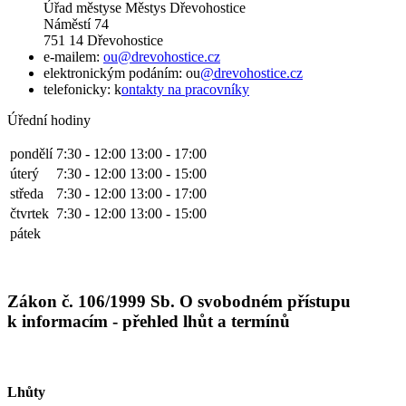
Úřad městyse Městys Dřevohostice
Náměstí 74
751 14 Dřevohostice
e-mailem:
ou@drevohostice.cz
elektronickým podáním: ou
@drevohostice.cz
telefonicky: k
ontakty na pracovníky
Úřední hodiny
pondělí
7:30 - 12:00
13:00 - 17:00
úterý
7:30 - 12:00
13:00 - 15:00
středa
7:30 - 12:00
13:00 - 17:00
čtvrtek
7:30 - 12:00
13:00 - 15:00
pátek
Zákon č. 106/1999 Sb. O svobodném přístupu
k informacím - přehled lhůt a termínů
Lhůty