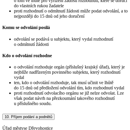
o tom ve lhůtě pro vyřízení žádosti rozhodnutí, které se doručí
do vlastních rukou žadatele
proti rozhodnutí o odmítnutí žádosti může podat odvolání, a to
nejpozději do 15 dnů od jeho doručení
Komu se odvolání posílá
odvolání se podává u subjektu, který vydal rozhodnutí
o odmítnutí žádosti
Kdo o odvolání rozhodne
o odvolání rozhoduje orgán (příslušný krajský úřad), který je
nejblíže nadřízeným povinného subjektu, který rozhodnutí
vydal
ten, kdo o odvolání rozhoduje, tak musí učinit ve lhůtě
do 15 dnů od předložení odvolání tím, kdo rozhodnutí vydal
proti rozhodnutí odvolacího orgánu se již nelze odvolat. Lze
však podat návrh na přezkoumání takového rozhodnutí
u příslušného soudu.
10.
Příjem podání a podnětů
Úřad městyse Dřevohostice