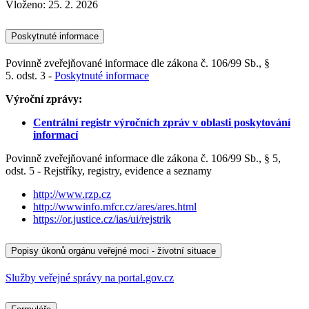
Vloženo:
25. 2. 2026
Poskytnuté informace
Povinně zveřejňované informace dle zákona č. 106/99 Sb., §
5. odst. 3 -
Poskytnuté informace
Výroční zprávy:
Centrální registr výročních zpráv v oblasti poskytování
informací
Povinně zveřejňované informace dle zákona č. 106/99 Sb., § 5,
odst. 5 - Rejstříky, registry, evidence a seznamy
http://www.rzp.cz
http://wwwinfo.mfcr.cz/ares/ares.html
https://or.justice.cz/ias/ui/rejstrik
Popisy úkonů orgánu veřejné moci - životní situace
Služby veřejné správy na portal.gov.cz