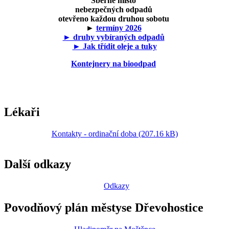
Sběrné místo
nebezpečných odpadů
otevřeno každou druhou sobotu
►
termíny 2026
► druhy vybíraných odpadů
► Jak třídit oleje a tuky
Kontejnery na bioodpad
Lékaři
Kontakty - ordinační doba (207.16 kB)
Další odkazy
Odkazy
Povodňový plán městyse Dřevohostice