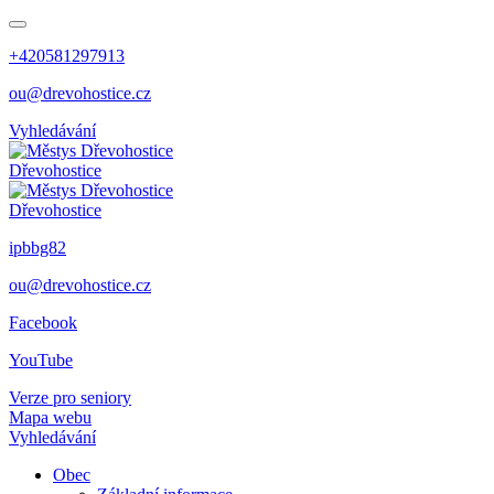
+420581297913
ou@drevohostice.cz
Vyhledávání
Dřevohostice
Dřevohostice
ipbbg82
ou@drevohostice.cz
Facebook
YouTube
Verze pro seniory
Mapa webu
Vyhledávání
Obec