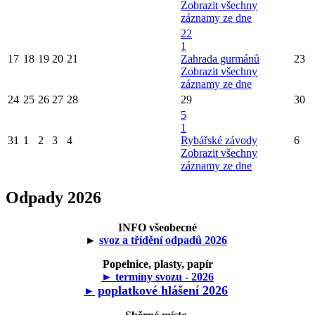
Zobrazit všechny
záznamy ze dne
22
1
17
18
19
20
21
Zahrada gurmánů
23
Zobrazit všechny
záznamy ze dne
24
25
26
27
28
29
30
5
1
31
1
2
3
4
Rybářské závody
6
Zobrazit všechny
záznamy ze dne
Odpady 2026
INFO všeobecné
►
svoz a třídění odpadů 2026
Popelnice, plasty, papír
► termíny svozu - 2026
poplatkové hlášení 2026
►