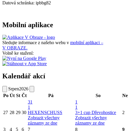
Datová schránka: ipbbg82
Mobilní aplikace
Sledujte informace z našeho webu v
mobilní aplikaci –
V OBRAZE.
Volně ke stažení:
Kalendář akcí
Srpen
2026
Po
Út
St
Čt
Pá
So
Ne
31
1
1
1
27
28
29
30
HEXENSCHUSS
3+1 cup Dřevohostice
2
Zobrazit všechny
Zobrazit všechny
záznamy ze dne
záznamy ze dne
3
4
5
6
7
8
9