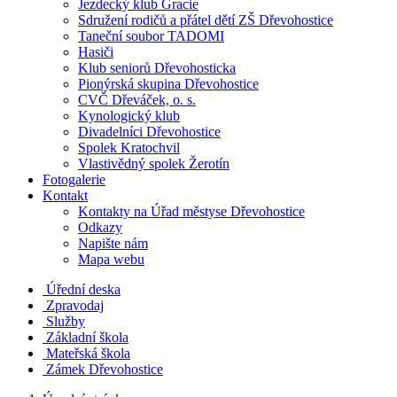
Jezdecký klub Gracie
Sdružení rodičů a přátel dětí ZŠ Dřevohostice
Taneční soubor TADOMI
Hasiči
Klub seniorů Dřevohosticka
Pionýrská skupina Dřevohostice
CVČ Dřeváček, o. s.
Kynologický klub
Divadelníci Dřevohostice
Spolek Kratochvil
Vlastivědný spolek Žerotín
Fotogalerie
Kontakt
Kontakty na Úřad městyse Dřevohostice
Odkazy
Napište nám
Mapa webu
Úřední deska
Zpravodaj
Služby
Základní škola
Mateřská škola
Zámek Dřevohostice