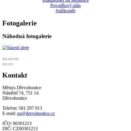
Hladinoměr na Moštěnce
Povodňový plán
Srážkoměr
Fotogalerie
Náhodná fotogalerie
Kontakt
Městys Dřevohostice
Náměstí 74, 751 14
Dřevohostice
Telefon: 581 297 913
E-mail:
ou@drevohostice.cz
IČO: 00301213
DIČ: CZ00301213