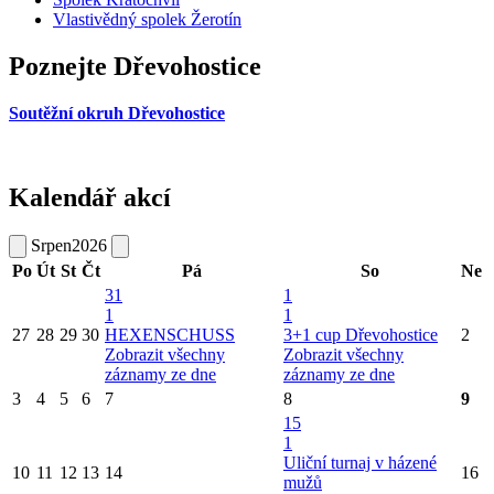
Vlastivědný spolek Žerotín
Poznejte Dřevohostice
Soutěžní okruh Dřevohostice
Kalendář akcí
Srpen
2026
Po
Út
St
Čt
Pá
So
Ne
31
1
1
1
27
28
29
30
HEXENSCHUSS
3+1 cup Dřevohostice
2
Zobrazit všechny
Zobrazit všechny
záznamy ze dne
záznamy ze dne
3
4
5
6
7
8
9
15
1
Uliční turnaj v házené
10
11
12
13
14
16
mužů