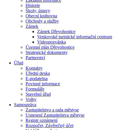
Základní informace
Historie
Školy, ústavy
Obecní knihovna
Obchody a služby
Zámek
Zámek Dřevohostice
Venkovské turistické informační centrum
Videopozvánka
Územní plán Dřevohostice
Strategické dokumenty
Partnerství
Úřad
Kontakty
Úřední deska
E-podatelna
Povinné informace
Formuláře
Stavební úřad
Volby
Samospráva
Zastupitelstvo a rada městyse
Usnesení Zastupitelstva městyse
Registr oznámení
Rozpočet, Závěrečný účet