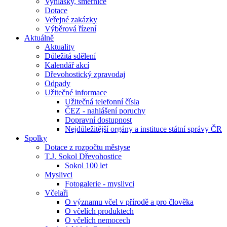
Vyhlášky, směrnice
Dotace
Veřejné zakázky
Výběrová řízení
Aktuálně
Aktuality
Důležitá sdělení
Kalendář akcí
Dřevohostický zpravodaj
Odpady
Užitečné informace
Užitečná telefonní čísla
ČEZ - nahlášení poruchy
Dopravní dostupnost
Nejdůležitější orgány a instituce státní správy ČR
Spolky
Dotace z rozpočtu městyse
T.J. Sokol Dřevohostice
Sokol 100 let
Myslivci
Fotogalerie - myslivci
Včelaři
O významu včel v přírodě a pro člověka
O včelích produktech
O včelích nemocech