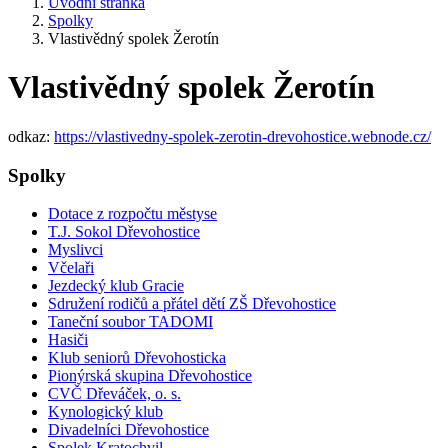
Úvodní stránka
Spolky
Vlastivědný spolek Žerotín
Vlastivědný spolek Žerotín
odkaz:
https://vlastivedny-spolek-zerotin-drevohostice.webnode.cz/
Spolky
Dotace z rozpočtu městyse
T.J. Sokol Dřevohostice
Myslivci
Včelaři
Jezdecký klub Gracie
Sdružení rodičů a přátel dětí ZŠ Dřevohostice
Taneční soubor TADOMI
Hasiči
Klub seniorů Dřevohosticka
Pionýrská skupina Dřevohostice
CVČ Dřeváček, o. s.
Kynologický klub
Divadelníci Dřevohostice
Spolek Kratochvil