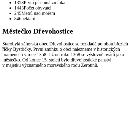
1358
První písemná zmínka
1443
Počet obyvatel
245
Metrů nad mořem
846
hektarů
Městečko Dřevohostice
Starobylá záhorská obec Dřevohostice se rozkládá po obou březích
říčky Bystřičky. První zmínku o obci nalezneme v historických
pramenech v roce 1358. Již od roku 1368 se výslovně uvádí jako
městečko. Od konce 15. století bylo dřevohostické panství
v majetku významného moravského rodu Žerotínů.