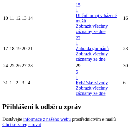
15
1
Uliční turnaj v házené
10
11
12
13
14
16
mužů
Zobrazit všechny
záznamy ze dne
22
1
17
18
19
20
21
Zahrada gurmánů
23
Zobrazit všechny
záznamy ze dne
24
25
26
27
28
29
30
5
1
31
1
2
3
4
Rybářské závody
6
Zobrazit všechny
záznamy ze dne
Přihlášení k odběru zpráv
Dostávejte
informace z našeho webu
prostřednictvím e-mailů
Chci se zaregistrovat