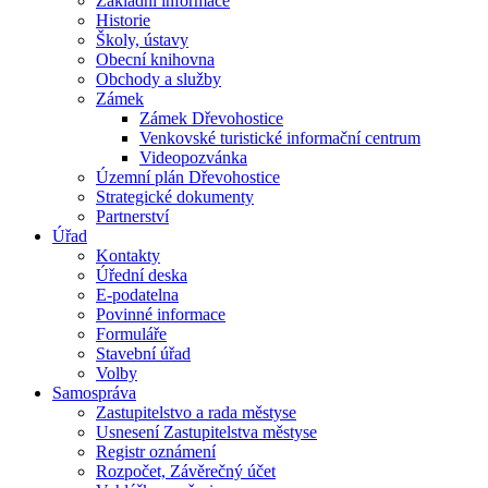
Základní informace
Historie
Školy, ústavy
Obecní knihovna
Obchody a služby
Zámek
Zámek Dřevohostice
Venkovské turistické informační centrum
Videopozvánka
Územní plán Dřevohostice
Strategické dokumenty
Partnerství
Úřad
Kontakty
Úřední deska
E-podatelna
Povinné informace
Formuláře
Stavební úřad
Volby
Samospráva
Zastupitelstvo a rada městyse
Usnesení Zastupitelstva městyse
Registr oznámení
Rozpočet, Závěrečný účet