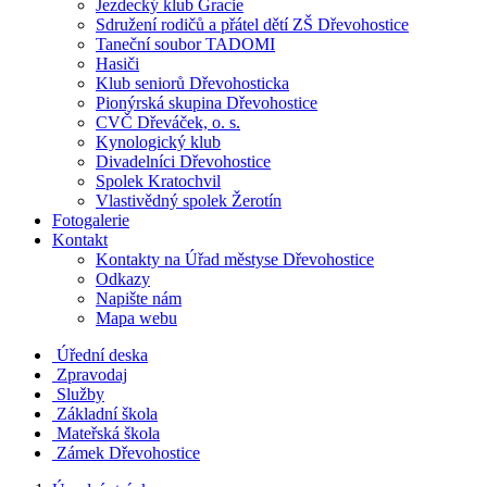
Jezdecký klub Gracie
Sdružení rodičů a přátel dětí ZŠ Dřevohostice
Taneční soubor TADOMI
Hasiči
Klub seniorů Dřevohosticka
Pionýrská skupina Dřevohostice
CVČ Dřeváček, o. s.
Kynologický klub
Divadelníci Dřevohostice
Spolek Kratochvil
Vlastivědný spolek Žerotín
Fotogalerie
Kontakt
Kontakty na Úřad městyse Dřevohostice
Odkazy
Napište nám
Mapa webu
Úřední deska
Zpravodaj
Služby
Základní škola
Mateřská škola
Zámek Dřevohostice