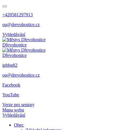
+420581297913
ou@drevohostice.cz
Vyhledávání
Dřevohostice
Dřevohostice
ipbbg82
ou@drevohostice.cz
Facebook
YouTube
Verze pro seniory
Mapa webu
Vyhledávání
Obec