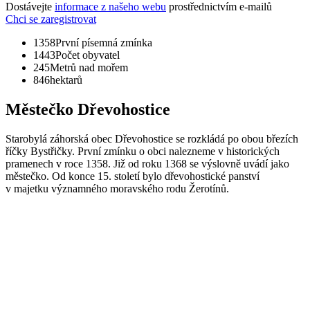
Dostávejte
informace z našeho webu
prostřednictvím e-mailů
Chci se zaregistrovat
1358
První písemná zmínka
1443
Počet obyvatel
245
Metrů nad mořem
846
hektarů
Městečko Dřevohostice
Starobylá záhorská obec Dřevohostice se rozkládá po obou březích
říčky Bystřičky. První zmínku o obci nalezneme v historických
pramenech v roce 1358. Již od roku 1368 se výslovně uvádí jako
městečko. Od konce 15. století bylo dřevohostické panství
v majetku významného moravského rodu Žerotínů.