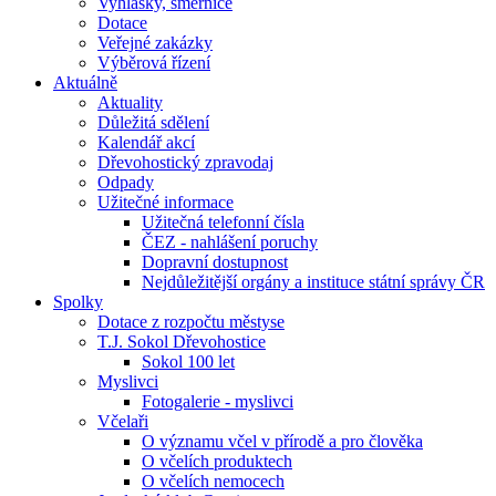
Vyhlášky, směrnice
Dotace
Veřejné zakázky
Výběrová řízení
Aktuálně
Aktuality
Důležitá sdělení
Kalendář akcí
Dřevohostický zpravodaj
Odpady
Užitečné informace
Užitečná telefonní čísla
ČEZ - nahlášení poruchy
Dopravní dostupnost
Nejdůležitější orgány a instituce státní správy ČR
Spolky
Dotace z rozpočtu městyse
T.J. Sokol Dřevohostice
Sokol 100 let
Myslivci
Fotogalerie - myslivci
Včelaři
O významu včel v přírodě a pro člověka
O včelích produktech
O včelích nemocech