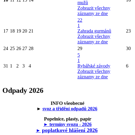
mužů
Zobrazit všechny
záznamy ze dne
22
1
17
18
19
20
21
Zahrada gurmánů
23
Zobrazit všechny
záznamy ze dne
24
25
26
27
28
29
30
5
1
31
1
2
3
4
Rybářské závody
6
Zobrazit všechny
záznamy ze dne
Odpady 2026
INFO všeobecné
►
svoz a třídění odpadů 2026
Popelnice, plasty, papír
► termíny svozu - 2026
poplatkové hlášení 2026
►