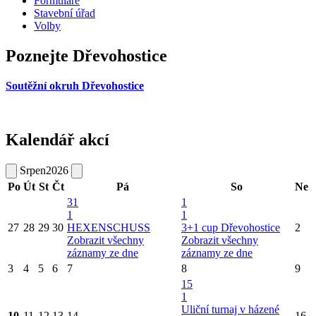
Formuláře
Stavební úřad
Volby
Poznejte Dřevohostice
Soutěžní okruh Dřevohostice
Kalendář akcí
Srpen
2026
Po
Út
St
Čt
Pá
So
Ne
31
1
1
1
27
28
29
30
HEXENSCHUSS
3+1 cup Dřevohostice
2
Zobrazit všechny
Zobrazit všechny
záznamy ze dne
záznamy ze dne
3
4
5
6
7
8
9
15
1
Uliční turnaj v házené
10
11
12
13
14
16