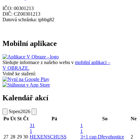
IČO: 00301213
DIČ: CZ00301213
Datová schránka: ipbbg82
Mobilní aplikace
Sledujte informace z našeho webu v
mobilní aplikaci –
V OBRAZE.
Volně ke stažení:
Kalendář akcí
Srpen
2026
Po
Út
St
Čt
Pá
So
Ne
31
1
1
1
27
28
29
30
HEXENSCHUSS
3+1 cup Dřevohostice
2