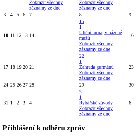
Zobrazit všechny
Zobrazit všechny
záznamy ze dne
záznamy ze dne
3
4
5
6
7
8
9
15
1
Uliční turnaj v házené
10
11
12
13
14
16
mužů
Zobrazit všechny
záznamy ze dne
22
1
17
18
19
20
21
Zahrada gurmánů
23
Zobrazit všechny
záznamy ze dne
24
25
26
27
28
29
30
5
1
31
1
2
3
4
Rybářské závody
6
Zobrazit všechny
záznamy ze dne
Přihlášení k odběru zpráv