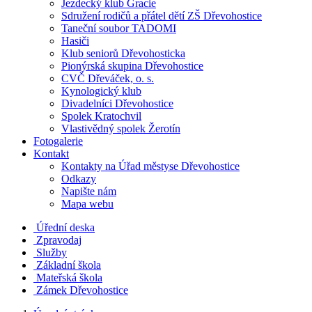
Jezdecký klub Gracie
Sdružení rodičů a přátel dětí ZŠ Dřevohostice
Taneční soubor TADOMI
Hasiči
Klub seniorů Dřevohosticka
Pionýrská skupina Dřevohostice
CVČ Dřeváček, o. s.
Kynologický klub
Divadelníci Dřevohostice
Spolek Kratochvil
Vlastivědný spolek Žerotín
Fotogalerie
Kontakt
Kontakty na Úřad městyse Dřevohostice
Odkazy
Napište nám
Mapa webu
Úřední deska
Zpravodaj
Služby
Základní škola
Mateřská škola
Zámek Dřevohostice