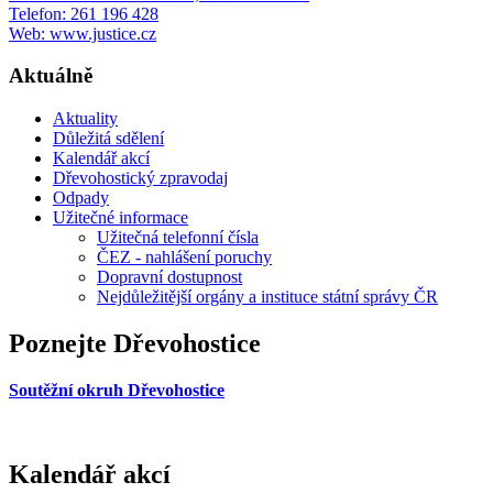
Telefon: 261 196 428
Web: www.justice.cz
Aktuálně
Aktuality
Důležitá sdělení
Kalendář akcí
Dřevohostický zpravodaj
Odpady
Užitečné informace
Užitečná telefonní čísla
ČEZ - nahlášení poruchy
Dopravní dostupnost
Nejdůležitější orgány a instituce státní správy ČR
Poznejte Dřevohostice
Soutěžní okruh Dřevohostice
Kalendář akcí