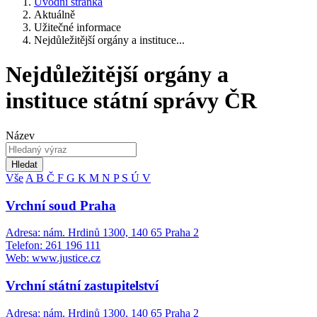
Úvodní stránka
Aktuálně
Užitečné informace
Nejdůležitější orgány a instituce...
Nejdůležitější orgány a
instituce státní správy ČR
Název
Hledat
Vše
A
B
Č
F
G
K
M
N
P
S
Ú
V
Vrchní soud Praha
Adresa: nám. Hrdinů 1300, 140 65 Praha 2
Telefon: 261 196 111
Web: www.justice.cz
Vrchní státní zastupitelství
Adresa: nám. Hrdinů 1300, 140 65 Praha 2