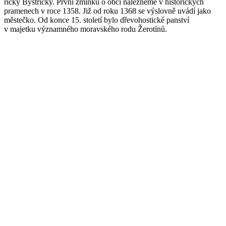
říčky Bystřičky. První zmínku o obci nalezneme v historických
pramenech v roce 1358. Již od roku 1368 se výslovně uvádí jako
městečko. Od konce 15. století bylo dřevohostické panství
v majetku významného moravského rodu Žerotínů.