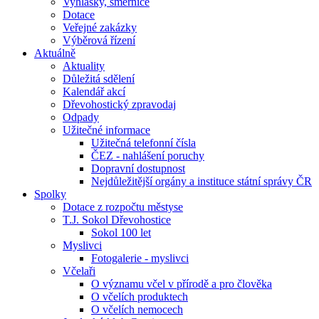
Vyhlášky, směrnice
Dotace
Veřejné zakázky
Výběrová řízení
Aktuálně
Aktuality
Důležitá sdělení
Kalendář akcí
Dřevohostický zpravodaj
Odpady
Užitečné informace
Užitečná telefonní čísla
ČEZ - nahlášení poruchy
Dopravní dostupnost
Nejdůležitější orgány a instituce státní správy ČR
Spolky
Dotace z rozpočtu městyse
T.J. Sokol Dřevohostice
Sokol 100 let
Myslivci
Fotogalerie - myslivci
Včelaři
O významu včel v přírodě a pro člověka
O včelích produktech
O včelích nemocech