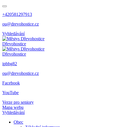
+420581297913
ou@drevohostice.cz
Vyhledávání
Dřevohostice
Dřevohostice
ipbbg82
ou@drevohostice.cz
Facebook
YouTube
Verze pro seniory
Mapa webu
Vyhledávání
Obec