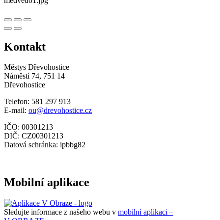
medved01.jpg
Kontakt
Městys Dřevohostice
Náměstí 74, 751 14
Dřevohostice
Telefon: 581 297 913
E-mail:
ou@drevohostice.cz
IČO: 00301213
DIČ: CZ00301213
Datová schránka: ipbbg82
Mobilní aplikace
Sledujte informace z našeho webu v
mobilní aplikaci –