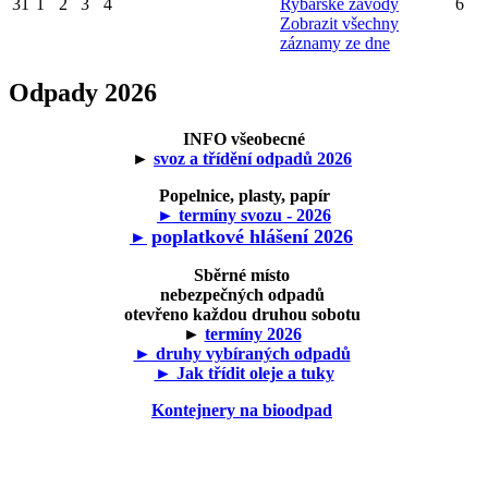
31
1
2
3
4
Rybářské závody
6
Zobrazit všechny
záznamy ze dne
Odpady 2026
INFO všeobecné
►
svoz a třídění odpadů 2026
Popelnice, plasty, papír
► termíny svozu - 2026
poplatkové hlášení 2026
►
Sběrné místo
nebezpečných odpadů
otevřeno každou druhou sobotu
►
termíny 2026
► druhy vybíraných odpadů
► Jak třídit oleje a tuky
Kontejnery na bioodpad