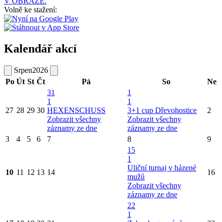
V OBRAZE.
Volně ke stažení:
Kalendář akcí
Srpen
2026
Po
Út
St
Čt
Pá
So
Ne
31
1
1
1
27
28
29
30
HEXENSCHUSS
3+1 cup Dřevohostice
2
Zobrazit všechny
Zobrazit všechny
záznamy ze dne
záznamy ze dne
3
4
5
6
7
8
9
15
1
Uliční turnaj v házené
10
11
12
13
14
16
mužů
Zobrazit všechny
záznamy ze dne
22
1