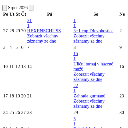
Srpen
2026
Po
Út
St
Čt
Pá
So
Ne
31
1
1
1
27
28
29
30
HEXENSCHUSS
3+1 cup Dřevohostice
2
Zobrazit všechny
Zobrazit všechny
záznamy ze dne
záznamy ze dne
3
4
5
6
7
8
9
15
1
Uliční turnaj v házené
10
11
12
13
14
16
mužů
Zobrazit všechny
záznamy ze dne
22
1
17
18
19
20
21
Zahrada gurmánů
23
Zobrazit všechny
záznamy ze dne
24
25
26
27
28
29
30
5
1