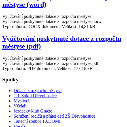
městyse (word)
Vyúčtování poskytnuté dotace z rozpočtu městyse
Vyúčtování poskytnuté dotace z rozpočtu městyse.docx
Typ souboru: DOCX dokument, Velikost: 14,81 kB
Vyúčtování poskytnuté dotace z rozpočtu
městyse (pdf)
Vyúčtování poskytnuté dotace z rozpočtu městyse
Vyúčtování poskytnuté dotace z rozpočtu městyse.pdf
Typ souboru: PDF dokument, Velikost: 177,16 kB
Spolky
Dotace z rozpočtu městyse
T.J. Sokol Dřevohostice
Myslivci
Včelaři
Jezdecký klub Gracie
Sdružení rodičů a přátel dětí ZŠ Dřevohostice
Taneční soubor TADOMI
Hasiči