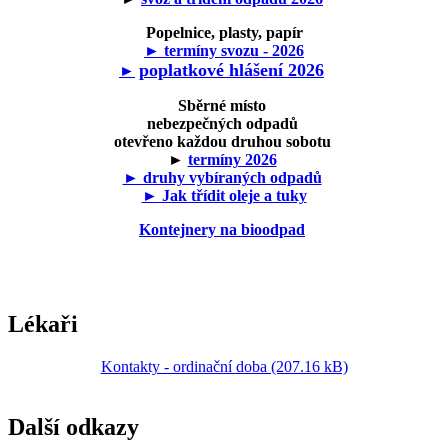
Popelnice, plasty, papír
► termíny svozu - 2026
poplatkové hlášení 2026
►
Sběrné místo
nebezpečných odpadů
otevřeno každou druhou sobotu
►
termíny 2026
► druhy vybíraných odpadů
► Jak třídit oleje a tuky
Kontejnery na bioodpad
Lékaři
Kontakty - ordinační doba (207.16 kB)
Další odkazy