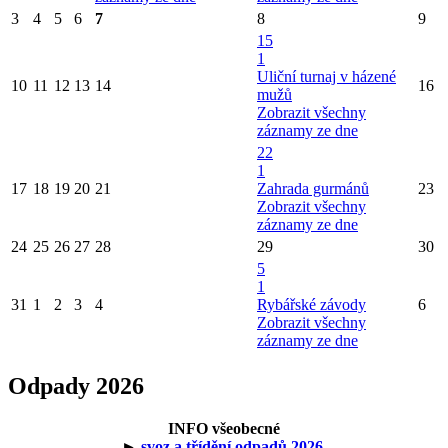
3
4
5
6
7
8
9
15
1
Uliční turnaj v házené
10
11
12
13
14
16
mužů
Zobrazit všechny
záznamy ze dne
22
1
17
18
19
20
21
Zahrada gurmánů
23
Zobrazit všechny
záznamy ze dne
24
25
26
27
28
29
30
5
1
31
1
2
3
4
Rybářské závody
6
Zobrazit všechny
záznamy ze dne
Odpady 2026
INFO všeobecné
►
svoz a třídění odpadů 2026