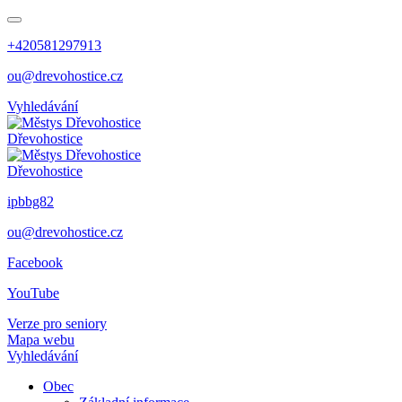
+420581297913
ou@drevohostice.cz
Vyhledávání
Dřevohostice
Dřevohostice
ipbbg82
ou@drevohostice.cz
Facebook
YouTube
Verze pro seniory
Mapa webu
Vyhledávání
Obec