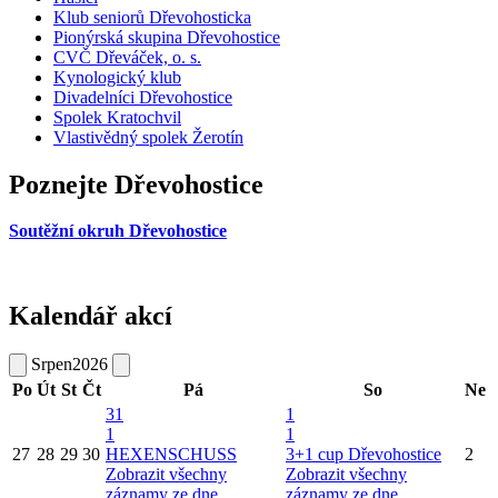
Klub seniorů Dřevohosticka
Pionýrská skupina Dřevohostice
CVČ Dřeváček, o. s.
Kynologický klub
Divadelníci Dřevohostice
Spolek Kratochvil
Vlastivědný spolek Žerotín
Poznejte Dřevohostice
Soutěžní okruh Dřevohostice
Kalendář akcí
Srpen
2026
Po
Út
St
Čt
Pá
So
Ne
31
1
1
1
27
28
29
30
HEXENSCHUSS
3+1 cup Dřevohostice
2
Zobrazit všechny
Zobrazit všechny
záznamy ze dne
záznamy ze dne