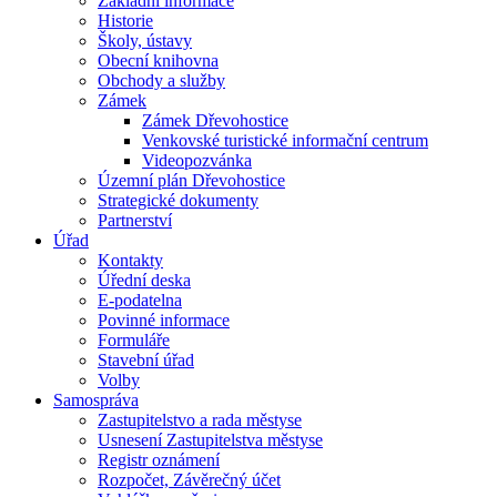
Základní informace
Historie
Školy, ústavy
Obecní knihovna
Obchody a služby
Zámek
Zámek Dřevohostice
Venkovské turistické informační centrum
Videopozvánka
Územní plán Dřevohostice
Strategické dokumenty
Partnerství
Úřad
Kontakty
Úřední deska
E-podatelna
Povinné informace
Formuláře
Stavební úřad
Volby
Samospráva
Zastupitelstvo a rada městyse
Usnesení Zastupitelstva městyse
Registr oznámení
Rozpočet, Závěrečný účet