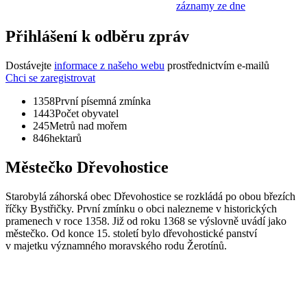
záznamy ze dne
Přihlášení k odběru zpráv
Dostávejte
informace z našeho webu
prostřednictvím e-mailů
Chci se zaregistrovat
1358
První písemná zmínka
1443
Počet obyvatel
245
Metrů nad mořem
846
hektarů
Městečko Dřevohostice
Starobylá záhorská obec Dřevohostice se rozkládá po obou březích
říčky Bystřičky. První zmínku o obci nalezneme v historických
pramenech v roce 1358. Již od roku 1368 se výslovně uvádí jako
městečko. Od konce 15. století bylo dřevohostické panství
v majetku významného moravského rodu Žerotínů.