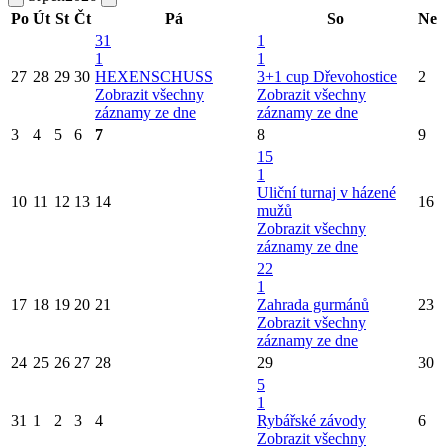
Po
Út
St
Čt
Pá
So
Ne
31
1
1
1
27
28
29
30
HEXENSCHUSS
3+1 cup Dřevohostice
2
Zobrazit všechny
Zobrazit všechny
záznamy ze dne
záznamy ze dne
3
4
5
6
7
8
9
15
1
Uliční turnaj v házené
10
11
12
13
14
16
mužů
Zobrazit všechny
záznamy ze dne
22
1
17
18
19
20
21
Zahrada gurmánů
23
Zobrazit všechny
záznamy ze dne
24
25
26
27
28
29
30
5
1
31
1
2
3
4
Rybářské závody
6
Zobrazit všechny