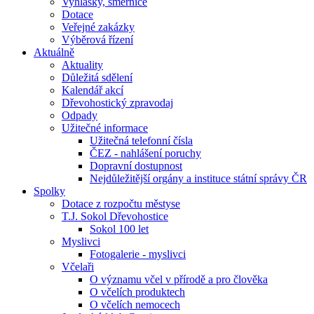
Vyhlášky, směrnice
Dotace
Veřejné zakázky
Výběrová řízení
Aktuálně
Aktuality
Důležitá sdělení
Kalendář akcí
Dřevohostický zpravodaj
Odpady
Užitečné informace
Užitečná telefonní čísla
ČEZ - nahlášení poruchy
Dopravní dostupnost
Nejdůležitější orgány a instituce státní správy ČR
Spolky
Dotace z rozpočtu městyse
T.J. Sokol Dřevohostice
Sokol 100 let
Myslivci
Fotogalerie - myslivci
Včelaři
O významu včel v přírodě a pro člověka
O včelích produktech
O včelích nemocech