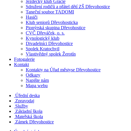
Jezdecký klub Gracie
Sdružení rodičů a přátel dětí ZŠ Dřevohostice
Taneční soubor TADOMI
Hasiči
Klub seniorů Dřevohosticka
Pionýrská skupina Dřevohostice
CVČ Dřeváček, o. s.
Kynologický klub
Divadelníci Dřevohostice
Spolek Kratochvil
Vlastivědný spolek Žerotín
Fotogalerie
Kontakt
Kontakty na Úřad městyse Dřevohostice
Odkazy
Napište nám
Mapa webu
Úřední deska
Zpravodaj
Služby
Základní škola
Mateřská škola
Zámek Dřevohostice