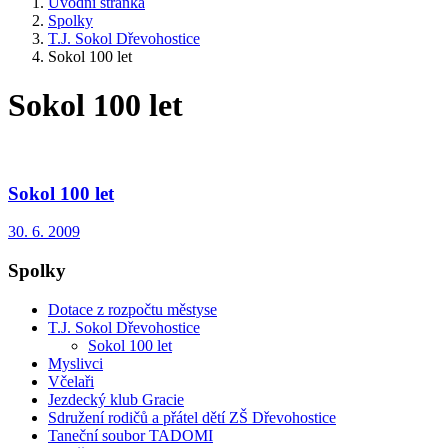
Úvodní stránka
Spolky
T.J. Sokol Dřevohostice
Sokol 100 let
Sokol 100 let
Sokol 100 let
30. 6. 2009
Spolky
Dotace z rozpočtu městyse
T.J. Sokol Dřevohostice
Sokol 100 let
Myslivci
Včelaři
Jezdecký klub Gracie
Sdružení rodičů a přátel dětí ZŠ Dřevohostice
Taneční soubor TADOMI