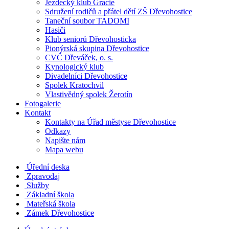
Jezdecký klub Gracie
Sdružení rodičů a přátel dětí ZŠ Dřevohostice
Taneční soubor TADOMI
Hasiči
Klub seniorů Dřevohosticka
Pionýrská skupina Dřevohostice
CVČ Dřeváček, o. s.
Kynologický klub
Divadelníci Dřevohostice
Spolek Kratochvil
Vlastivědný spolek Žerotín
Fotogalerie
Kontakt
Kontakty na Úřad městyse Dřevohostice
Odkazy
Napište nám
Mapa webu
Úřední deska
Zpravodaj
Služby
Základní škola
Mateřská škola
Zámek Dřevohostice