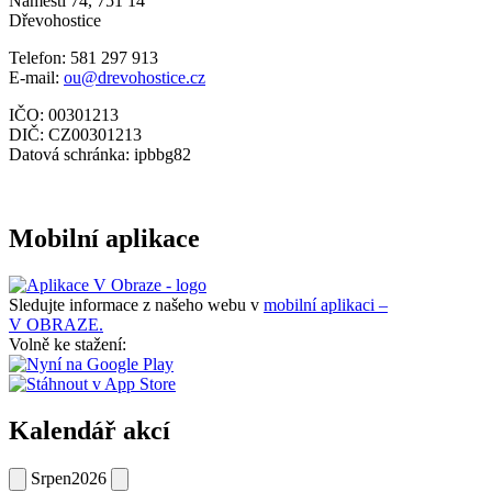
Náměstí 74, 751 14
Dřevohostice
Telefon: 581 297 913
E-mail:
ou@drevohostice.cz
IČO: 00301213
DIČ: CZ00301213
Datová schránka: ipbbg82
Mobilní aplikace
Sledujte informace z našeho webu v
mobilní aplikaci –
V OBRAZE.
Volně ke stažení:
Kalendář akcí
Srpen
2026