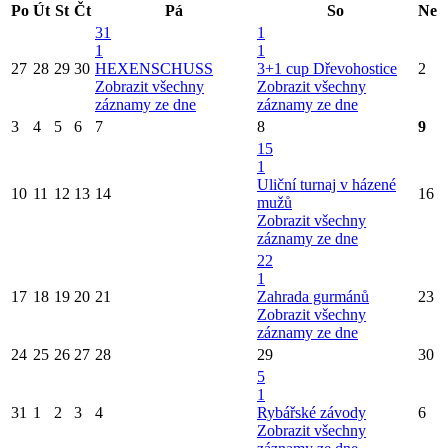
Po
Út
St
Čt
Pá
So
Ne
31
1
1
1
27
28
29
30
HEXENSCHUSS
3+1 cup Dřevohostice
2
Zobrazit všechny
Zobrazit všechny
záznamy ze dne
záznamy ze dne
3
4
5
6
7
8
9
15
1
Uliční turnaj v házené
10
11
12
13
14
16
mužů
Zobrazit všechny
záznamy ze dne
22
1
17
18
19
20
21
Zahrada gurmánů
23
Zobrazit všechny
záznamy ze dne
24
25
26
27
28
29
30
5
1
31
1
2
3
4
Rybářské závody
6
Zobrazit všechny