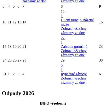
záznamy ze dne
záznamy ze dne
3
4
5
6
7
8
9
15
1
Uliční turnaj v házené
10
11
12
13
14
16
mužů
Zobrazit všechny
záznamy ze dne
22
1
17
18
19
20
21
Zahrada gurmánů
23
Zobrazit všechny
záznamy ze dne
24
25
26
27
28
29
30
5
1
31
1
2
3
4
Rybářské závody
6
Zobrazit všechny
záznamy ze dne
Odpady 2026
INFO všeobecné