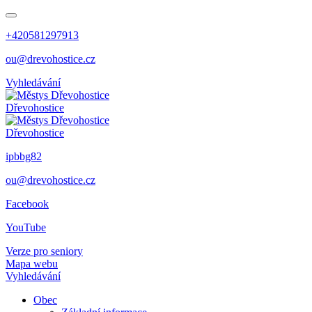
+420581297913
ou@drevohostice.cz
Vyhledávání
Dřevohostice
Dřevohostice
ipbbg82
ou@drevohostice.cz
Facebook
YouTube
Verze pro seniory
Mapa webu
Vyhledávání
Obec