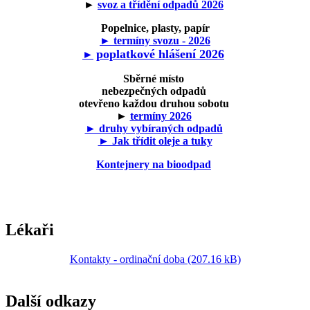
►
svoz a třídění odpadů 2026
Popelnice, plasty, papír
► termíny svozu - 2026
poplatkové hlášení 2026
►
Sběrné místo
nebezpečných odpadů
otevřeno každou druhou sobotu
►
termíny 2026
► druhy vybíraných odpadů
► Jak třídit oleje a tuky
Kontejnery na bioodpad
Lékaři
Kontakty - ordinační doba (207.16 kB)
Další odkazy