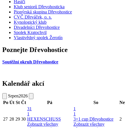
Hasiči
Klub seniorů Dřevohosticka
Pionýrská skupina Dřevohostice
CVČ Dřeváček, o. s.
Kynologický klub
Divadelníci Dřevohostice
Spolek Kratochvil
Vlastivědný spolek Žerotín
Poznejte Dřevohostice
Soutěžní okruh Dřevohostice
Kalendář akcí
Srpen
2026
Po
Út
St
Čt
Pá
So
Ne
31
1
1
1
27
28
29
30
HEXENSCHUSS
3+1 cup Dřevohostice
2
Zobrazit všechny
Zobrazit všechny