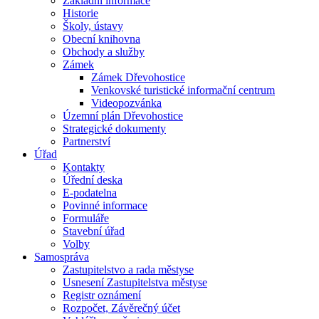
Základní informace
Historie
Školy, ústavy
Obecní knihovna
Obchody a služby
Zámek
Zámek Dřevohostice
Venkovské turistické informační centrum
Videopozvánka
Územní plán Dřevohostice
Strategické dokumenty
Partnerství
Úřad
Kontakty
Úřední deska
E-podatelna
Povinné informace
Formuláře
Stavební úřad
Volby
Samospráva
Zastupitelstvo a rada městyse
Usnesení Zastupitelstva městyse
Registr oznámení
Rozpočet, Závěrečný účet