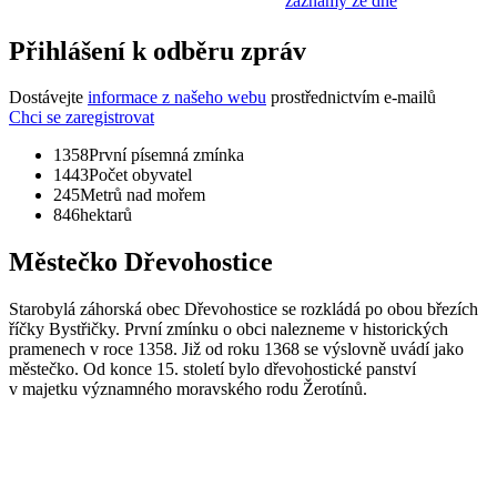
záznamy ze dne
Přihlášení k odběru zpráv
Dostávejte
informace z našeho webu
prostřednictvím e-mailů
Chci se zaregistrovat
1358
První písemná zmínka
1443
Počet obyvatel
245
Metrů nad mořem
846
hektarů
Městečko Dřevohostice
Starobylá záhorská obec Dřevohostice se rozkládá po obou březích
říčky Bystřičky. První zmínku o obci nalezneme v historických
pramenech v roce 1358. Již od roku 1368 se výslovně uvádí jako
městečko. Od konce 15. století bylo dřevohostické panství
v majetku významného moravského rodu Žerotínů.