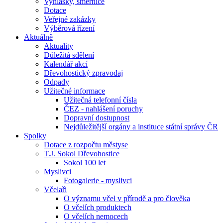
Vyhlášky, směrnice
Dotace
Veřejné zakázky
Výběrová řízení
Aktuálně
Aktuality
Důležitá sdělení
Kalendář akcí
Dřevohostický zpravodaj
Odpady
Užitečné informace
Užitečná telefonní čísla
ČEZ - nahlášení poruchy
Dopravní dostupnost
Nejdůležitější orgány a instituce státní správy ČR
Spolky
Dotace z rozpočtu městyse
T.J. Sokol Dřevohostice
Sokol 100 let
Myslivci
Fotogalerie - myslivci
Včelaři
O významu včel v přírodě a pro člověka
O včelích produktech
O včelích nemocech