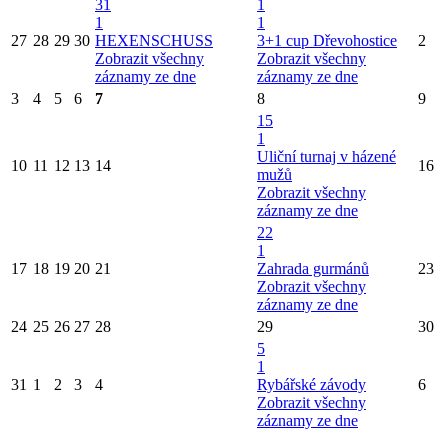
31
1
1
1
27
28
29
30
HEXENSCHUSS
3+1 cup Dřevohostice
2
Zobrazit všechny
Zobrazit všechny
záznamy ze dne
záznamy ze dne
3
4
5
6
7
8
9
15
1
Uliční turnaj v házené
10
11
12
13
14
16
mužů
Zobrazit všechny
záznamy ze dne
22
1
17
18
19
20
21
Zahrada gurmánů
23
Zobrazit všechny
záznamy ze dne
24
25
26
27
28
29
30
5
1
31
1
2
3
4
Rybářské závody
6
Zobrazit všechny
záznamy ze dne