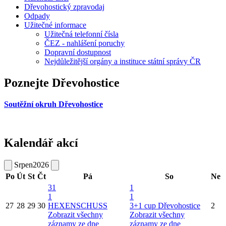
Dřevohostický zpravodaj
Odpady
Užitečné informace
Užitečná telefonní čísla
ČEZ - nahlášení poruchy
Dopravní dostupnost
Nejdůležitější orgány a instituce státní správy ČR
Poznejte Dřevohostice
Soutěžní okruh Dřevohostice
Kalendář akcí
Srpen
2026
Po
Út
St
Čt
Pá
So
Ne
31
1
1
1
27
28
29
30
HEXENSCHUSS
3+1 cup Dřevohostice
2
Zobrazit všechny
Zobrazit všechny
záznamy ze dne
záznamy ze dne