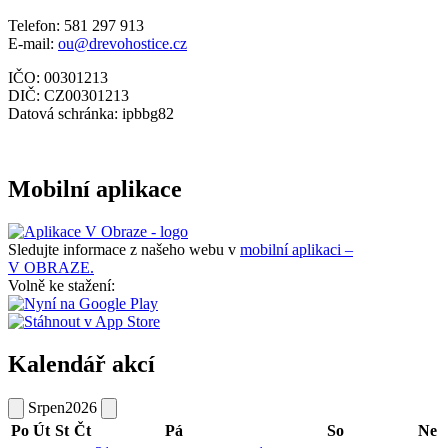
Telefon: 581 297 913
E-mail:
ou@drevohostice.cz
IČO: 00301213
DIČ: CZ00301213
Datová schránka: ipbbg82
Mobilní aplikace
Sledujte informace z našeho webu v
mobilní aplikaci –
V OBRAZE.
Volně ke stažení:
Kalendář akcí
Srpen
2026
Po
Út
St
Čt
Pá
So
Ne