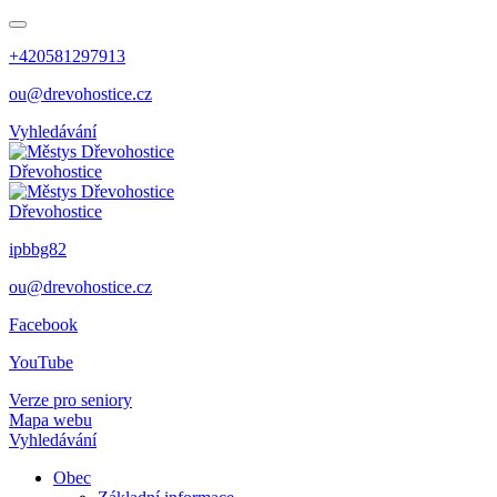
+420581297913
ou@drevohostice.cz
Vyhledávání
Dřevohostice
Dřevohostice
ipbbg82
ou@drevohostice.cz
Facebook
YouTube
Verze pro seniory
Mapa webu
Vyhledávání
Obec