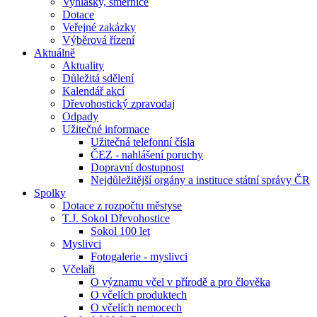
Vyhlášky, směrnice
Dotace
Veřejné zakázky
Výběrová řízení
Aktuálně
Aktuality
Důležitá sdělení
Kalendář akcí
Dřevohostický zpravodaj
Odpady
Užitečné informace
Užitečná telefonní čísla
ČEZ - nahlášení poruchy
Dopravní dostupnost
Nejdůležitější orgány a instituce státní správy ČR
Spolky
Dotace z rozpočtu městyse
T.J. Sokol Dřevohostice
Sokol 100 let
Myslivci
Fotogalerie - myslivci
Včelaři
O významu včel v přírodě a pro člověka
O včelích produktech
O včelích nemocech