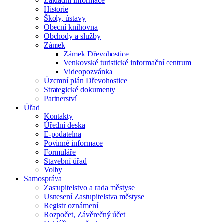
Základní informace
Historie
Školy, ústavy
Obecní knihovna
Obchody a služby
Zámek
Zámek Dřevohostice
Venkovské turistické informační centrum
Videopozvánka
Územní plán Dřevohostice
Strategické dokumenty
Partnerství
Úřad
Kontakty
Úřední deska
E-podatelna
Povinné informace
Formuláře
Stavební úřad
Volby
Samospráva
Zastupitelstvo a rada městyse
Usnesení Zastupitelstva městyse
Registr oznámení
Rozpočet, Závěrečný účet