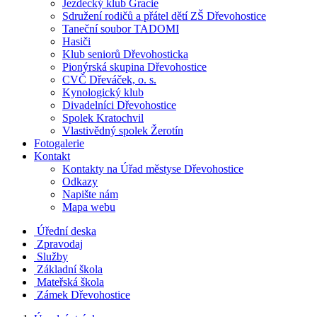
Jezdecký klub Gracie
Sdružení rodičů a přátel dětí ZŠ Dřevohostice
Taneční soubor TADOMI
Hasiči
Klub seniorů Dřevohosticka
Pionýrská skupina Dřevohostice
CVČ Dřeváček, o. s.
Kynologický klub
Divadelníci Dřevohostice
Spolek Kratochvil
Vlastivědný spolek Žerotín
Fotogalerie
Kontakt
Kontakty na Úřad městyse Dřevohostice
Odkazy
Napište nám
Mapa webu
Úřední deska
Zpravodaj
Služby
Základní škola
Mateřská škola
Zámek Dřevohostice