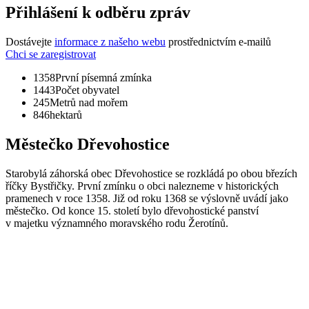
Přihlášení k odběru zpráv
Dostávejte
informace z našeho webu
prostřednictvím e-mailů
Chci se zaregistrovat
1358
První písemná zmínka
1443
Počet obyvatel
245
Metrů nad mořem
846
hektarů
Městečko Dřevohostice
Starobylá záhorská obec Dřevohostice se rozkládá po obou březích
říčky Bystřičky. První zmínku o obci nalezneme v historických
pramenech v roce 1358. Již od roku 1368 se výslovně uvádí jako
městečko. Od konce 15. století bylo dřevohostické panství
v majetku významného moravského rodu Žerotínů.