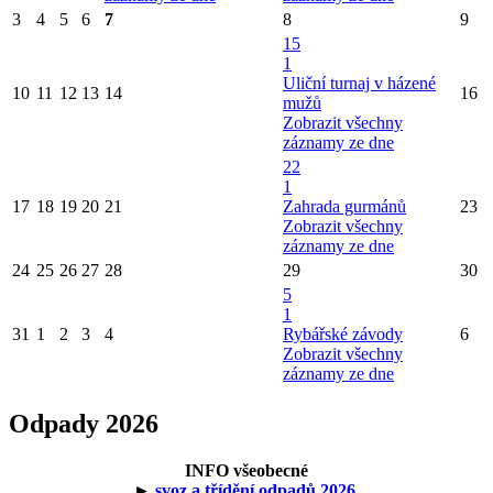
3
4
5
6
7
8
9
15
1
Uliční turnaj v házené
10
11
12
13
14
16
mužů
Zobrazit všechny
záznamy ze dne
22
1
17
18
19
20
21
Zahrada gurmánů
23
Zobrazit všechny
záznamy ze dne
24
25
26
27
28
29
30
5
1
31
1
2
3
4
Rybářské závody
6
Zobrazit všechny
záznamy ze dne
Odpady 2026
INFO všeobecné
►
svoz a třídění odpadů 2026