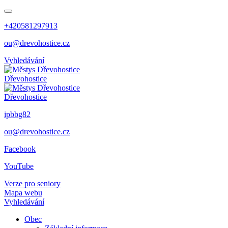
+420581297913
ou@drevohostice.cz
Vyhledávání
Dřevohostice
Dřevohostice
ipbbg82
ou@drevohostice.cz
Facebook
YouTube
Verze pro seniory
Mapa webu
Vyhledávání
Obec