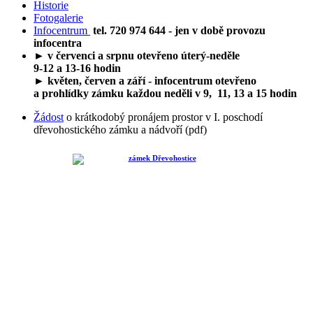
Historie
Fotogalerie
Infocentrum
tel. 720 974 644 - jen v době provozu
infocentra
►
v červenci a srpnu otevřeno úterý-neděle
9-12 a 13-16 hodin
► květen, červen a září - infocentrum otevřeno
a prohlídky zámku každou neděli v 9, 11, 13 a 15 hodin
Žádost
o krátkodobý pronájem prostor v I. poschodí
dřevohostického zámku a nádvoří (pdf)