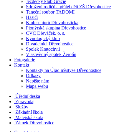
Jezdecký klub Gracie
Sdružení rodičů a přátel dětí ZŠ Dřevohostice
Taneční soubor TADOMI
Hasiči
Klub seniorů Dřevohosticka
Pionýrská skupina Dřevohostice
CVČ Dřeváček, o. s.
Kynologický klub
Divadelníci Dřevohostice
Spolek Kratochvil
Vlastivědný spolek Žerotín
Fotogalerie
Kontakt
Kontakty na Úřad městyse Dřevohostice
Odkazy
Napište nám
Mapa webu
Úřední deska
Zpravodaj
Služby
Základní škola
Mateřská škola
Zámek Dřevohostice