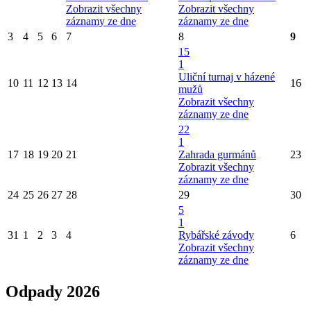
Zobrazit všechny
Zobrazit všechny
záznamy ze dne
záznamy ze dne
3
4
5
6
7
8
9
15
1
Uliční turnaj v házené
10
11
12
13
14
16
mužů
Zobrazit všechny
záznamy ze dne
22
1
17
18
19
20
21
Zahrada gurmánů
23
Zobrazit všechny
záznamy ze dne
24
25
26
27
28
29
30
5
1
31
1
2
3
4
Rybářské závody
6
Zobrazit všechny
záznamy ze dne
Odpady 2026