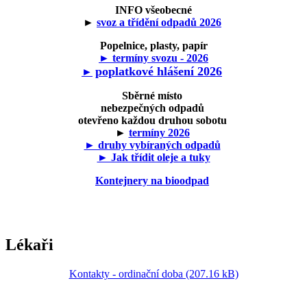
INFO všeobecné
►
svoz a třídění odpadů 2026
Popelnice, plasty, papír
► termíny svozu - 2026
poplatkové hlášení 2026
►
Sběrné místo
nebezpečných odpadů
otevřeno každou druhou sobotu
►
termíny 2026
► druhy vybíraných odpadů
► Jak třídit oleje a tuky
Kontejnery na bioodpad
Lékaři
Kontakty - ordinační doba (207.16 kB)