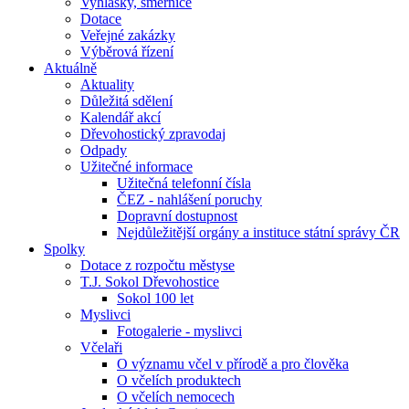
Vyhlášky, směrnice
Dotace
Veřejné zakázky
Výběrová řízení
Aktuálně
Aktuality
Důležitá sdělení
Kalendář akcí
Dřevohostický zpravodaj
Odpady
Užitečné informace
Užitečná telefonní čísla
ČEZ - nahlášení poruchy
Dopravní dostupnost
Nejdůležitější orgány a instituce státní správy ČR
Spolky
Dotace z rozpočtu městyse
T.J. Sokol Dřevohostice
Sokol 100 let
Myslivci
Fotogalerie - myslivci
Včelaři
O významu včel v přírodě a pro člověka
O včelích produktech
O včelích nemocech