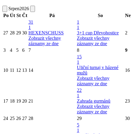
Srpen
2026
Po
Út
St
Čt
Pá
So
Ne
31
1
1
1
27
28
29
30
HEXENSCHUSS
3+1 cup Dřevohostice
2
Zobrazit všechny
Zobrazit všechny
záznamy ze dne
záznamy ze dne
3
4
5
6
7
8
9
15
1
Uliční turnaj v házené
10
11
12
13
14
16
mužů
Zobrazit všechny
záznamy ze dne
22
1
17
18
19
20
21
Zahrada gurmánů
23
Zobrazit všechny
záznamy ze dne
24
25
26
27
28
29
30
5
1