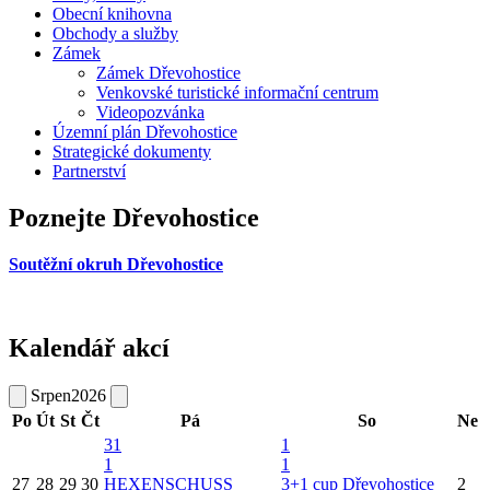
Obecní knihovna
Obchody a služby
Zámek
Zámek Dřevohostice
Venkovské turistické informační centrum
Videopozvánka
Územní plán Dřevohostice
Strategické dokumenty
Partnerství
Poznejte Dřevohostice
Soutěžní okruh Dřevohostice
Kalendář akcí
Srpen
2026
Po
Út
St
Čt
Pá
So
Ne
31
1
1
1
27
28
29
30
HEXENSCHUSS
3+1 cup Dřevohostice
2