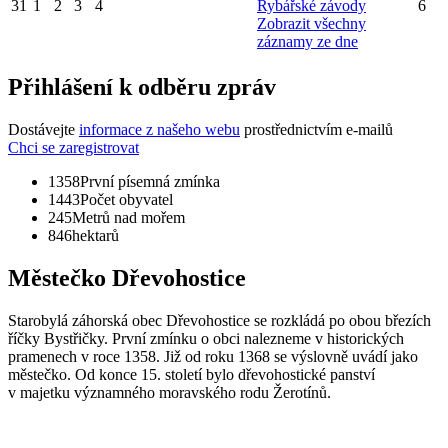
31
1
2
3
4
Rybářské závody
6
Zobrazit všechny
záznamy ze dne
Přihlášení k odběru zpráv
Dostávejte
informace z našeho webu
prostřednictvím e-mailů
Chci se zaregistrovat
1358
První písemná zmínka
1443
Počet obyvatel
245
Metrů nad mořem
846
hektarů
Městečko Dřevohostice
Starobylá záhorská obec Dřevohostice se rozkládá po obou březích
říčky Bystřičky. První zmínku o obci nalezneme v historických
pramenech v roce 1358. Již od roku 1368 se výslovně uvádí jako
městečko. Od konce 15. století bylo dřevohostické panství
v majetku významného moravského rodu Žerotínů.