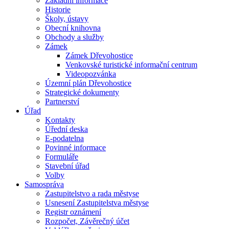
Základní informace
Historie
Školy, ústavy
Obecní knihovna
Obchody a služby
Zámek
Zámek Dřevohostice
Venkovské turistické informační centrum
Videopozvánka
Územní plán Dřevohostice
Strategické dokumenty
Partnerství
Úřad
Kontakty
Úřední deska
E-podatelna
Povinné informace
Formuláře
Stavební úřad
Volby
Samospráva
Zastupitelstvo a rada městyse
Usnesení Zastupitelstva městyse
Registr oznámení
Rozpočet, Závěrečný účet