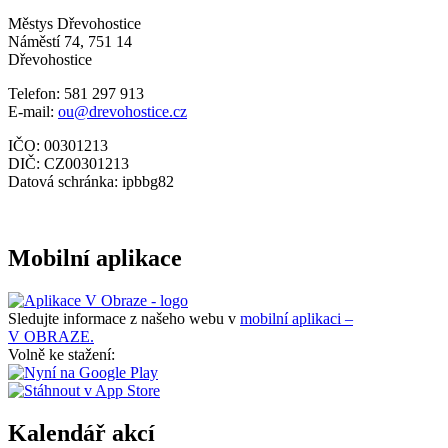
Městys Dřevohostice
Náměstí 74, 751 14
Dřevohostice
Telefon: 581 297 913
E-mail:
ou@drevohostice.cz
IČO: 00301213
DIČ: CZ00301213
Datová schránka: ipbbg82
Mobilní aplikace
Sledujte informace z našeho webu v
mobilní aplikaci –
V OBRAZE.
Volně ke stažení:
Kalendář akcí