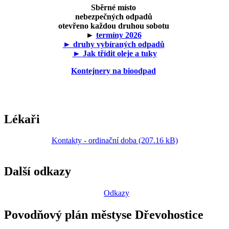
Sběrné místo
nebezpečných odpadů
otevřeno každou druhou sobotu
►
termíny 2026
► druhy vybíraných odpadů
► Jak třídit oleje a tuky
Kontejnery na bioodpad
Lékaři
Kontakty - ordinační doba (207.16 kB)
Další odkazy
Odkazy
Povodňový plán městyse Dřevohostice