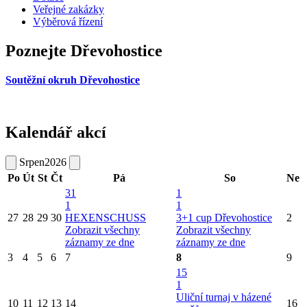
Veřejné zakázky
Výběrová řízení
Poznejte Dřevohostice
Soutěžní okruh Dřevohostice
Kalendář akcí
Srpen
2026
Po
Út
St
Čt
Pá
So
Ne
31
1
1
1
27
28
29
30
HEXENSCHUSS
3+1 cup Dřevohostice
2
Zobrazit všechny
Zobrazit všechny
záznamy ze dne
záznamy ze dne
3
4
5
6
7
8
9
15
1
Uliční turnaj v házené
10
11
12
13
14
16