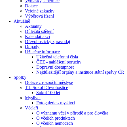
Vyhlášky, směrnice
Dotace
Veřejné zakázky
Výběrová řízení
Aktuálně
Aktuality
Důležitá sdělení
Kalendář akcí
Dřevohostický zpravodaj
Odpady
Užitečné informace
Užitečná telefonní čísla
ČEZ - nahlášení poruchy
Dopravní dostupnost
Nejdůležitější orgány a instituce státní správy ČR
Spolky
Dotace z rozpočtu městyse
T.J. Sokol Dřevohostice
Sokol 100 let
Myslivci
Fotogalerie - myslivci
Včelaři
O významu včel v přírodě a pro člověka
O včelích produktech
O včelích nemocech