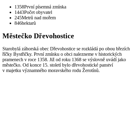
1358
První písemná zmínka
1443
Počet obyvatel
245
Metrů nad mořem
846
hektarů
Městečko Dřevohostice
Starobylá záhorská obec Dřevohostice se rozkládá po obou březích
říčky Bystřičky. První zmínku o obci nalezneme v historických
pramenech v roce 1358. Již od roku 1368 se výslovně uvádí jako
městečko. Od konce 15. století bylo dřevohostické panství
v majetku významného moravského rodu Žerotínů.