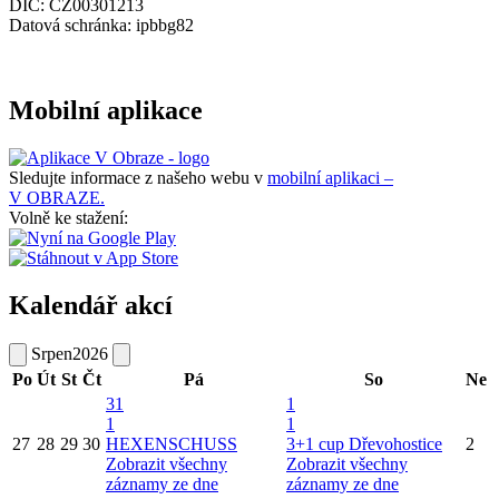
DIČ: CZ00301213
Datová schránka: ipbbg82
Mobilní aplikace
Sledujte informace z našeho webu v
mobilní aplikaci –
V OBRAZE.
Volně ke stažení:
Kalendář akcí
Srpen
2026
Po
Út
St
Čt
Pá
So
Ne
31
1
1
1
27
28
29
30
HEXENSCHUSS
3+1 cup Dřevohostice
2
Zobrazit všechny
Zobrazit všechny
záznamy ze dne
záznamy ze dne