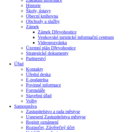
Základní informace
Historie
Školy, ústavy
Obecní knihovna
Obchody a služby
Zámek
Zámek Dřevohostice
Venkovské turistické informační centrum
Videopozvánka
Územní plán Dřevohostice
Strategické dokumenty
Partnerství
Úřad
Kontakty
Úřední deska
E-podatelna
Povinné informace
Formuláře
Stavební úřad
Volby
Samospráva
Zastupitelstvo a rada městyse
Usnesení Zastupitelstva městyse
Registr oznámení
Rozpočet, Závěrečný účet