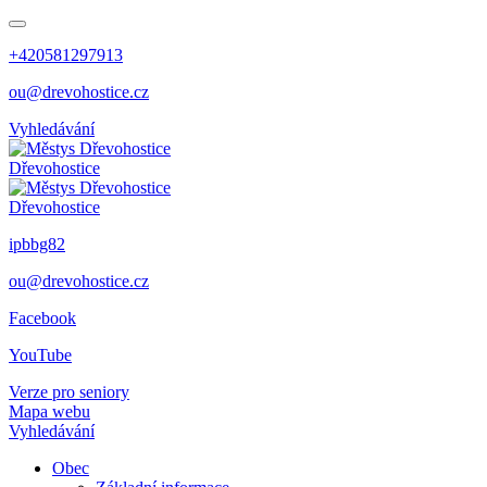
+420581297913
ou@drevohostice.cz
Vyhledávání
Dřevohostice
Dřevohostice
ipbbg82
ou@drevohostice.cz
Facebook
YouTube
Verze pro seniory
Mapa webu
Vyhledávání
Obec