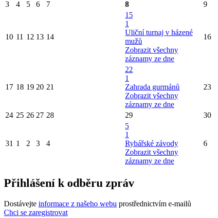
3
4
5
6
7
8
9
15
1
Uliční turnaj v házené
10
11
12
13
14
16
mužů
Zobrazit všechny
záznamy ze dne
22
1
17
18
19
20
21
Zahrada gurmánů
23
Zobrazit všechny
záznamy ze dne
24
25
26
27
28
29
30
5
1
31
1
2
3
4
Rybářské závody
6
Zobrazit všechny
záznamy ze dne
Přihlášení k odběru zpráv
Dostávejte
informace z našeho webu
prostřednictvím e-mailů
Chci se zaregistrovat