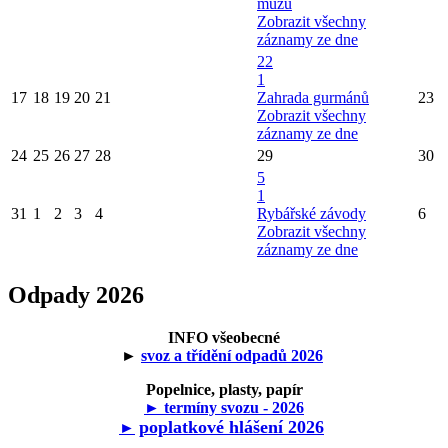
mužů
Zobrazit všechny
záznamy ze dne
22
1
17
18
19
20
21
Zahrada gurmánů
23
Zobrazit všechny
záznamy ze dne
24
25
26
27
28
29
30
5
1
31
1
2
3
4
Rybářské závody
6
Zobrazit všechny
záznamy ze dne
Odpady 2026
INFO všeobecné
►
svoz a třídění odpadů 2026
Popelnice, plasty, papír
► termíny svozu - 2026
poplatkové hlášení 2026
►