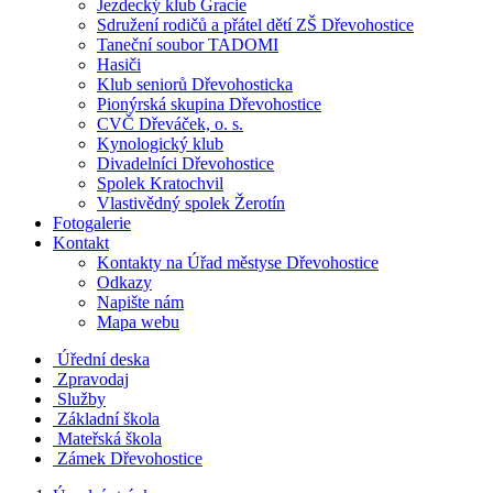
Jezdecký klub Gracie
Sdružení rodičů a přátel dětí ZŠ Dřevohostice
Taneční soubor TADOMI
Hasiči
Klub seniorů Dřevohosticka
Pionýrská skupina Dřevohostice
CVČ Dřeváček, o. s.
Kynologický klub
Divadelníci Dřevohostice
Spolek Kratochvil
Vlastivědný spolek Žerotín
Fotogalerie
Kontakt
Kontakty na Úřad městyse Dřevohostice
Odkazy
Napište nám
Mapa webu
Úřední deska
Zpravodaj
Služby
Základní škola
Mateřská škola
Zámek Dřevohostice