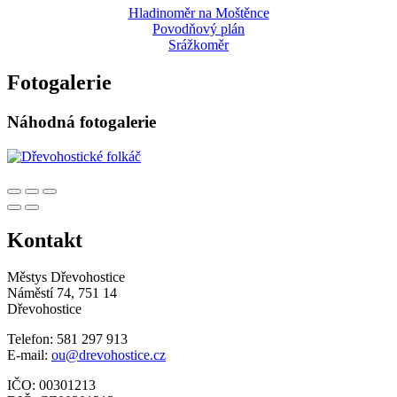
Hladinoměr na Moštěnce
Povodňový plán
Srážkoměr
Fotogalerie
Náhodná fotogalerie
Kontakt
Městys Dřevohostice
Náměstí 74, 751 14
Dřevohostice
Telefon: 581 297 913
E-mail:
ou@drevohostice.cz
IČO: 00301213