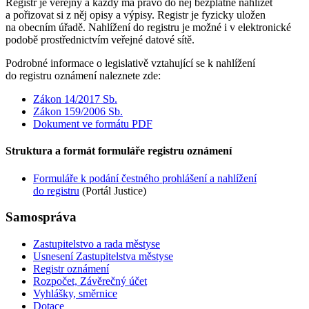
Registr je veřejný a každý má právo do něj bezplatně nahlížet
a pořizovat si z něj opisy a výpisy. Registr je fyzicky uložen
na obecním úřadě. Nahlížení do registru je možné i v elektronické
podobě prostřednictvím veřejné datové sítě.
Podrobné informace o legislativě vztahující se k nahlížení
do registru oznámení naleznete zde:
Zákon 14/2017 Sb.
Zákon 159/2006 Sb.
Dokument ve formátu PDF
Struktura a formát formuláře registru oznámení
Formuláře k podání čestného prohlášení a nahlížení
do registru
(Portál Justice)
Samospráva
Zastupitelstvo a rada městyse
Usnesení Zastupitelstva městyse
Registr oznámení
Rozpočet, Závěrečný účet
Vyhlášky, směrnice
Dotace