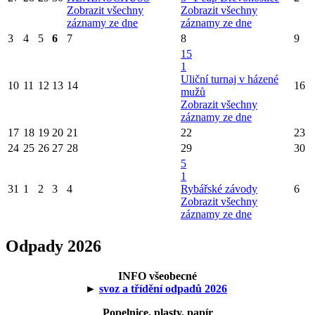
Zobrazit všechny
Zobrazit všechny
záznamy ze dne
záznamy ze dne
3
4
5
6
7
8
9
15
1
Uliční turnaj v házené
10
11
12
13
14
16
mužů
Zobrazit všechny
záznamy ze dne
17
18
19
20
21
22
23
24
25
26
27
28
29
30
5
1
31
1
2
3
4
Rybářské závody
6
Zobrazit všechny
záznamy ze dne
Odpady 2026
INFO všeobecné
►
svoz a třídění odpadů 2026
Popelnice, plasty, papír