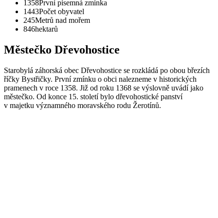
1358
První písemná zmínka
1443
Počet obyvatel
245
Metrů nad mořem
846
hektarů
Městečko Dřevohostice
Starobylá záhorská obec Dřevohostice se rozkládá po obou březích
říčky Bystřičky. První zmínku o obci nalezneme v historických
pramenech v roce 1358. Již od roku 1368 se výslovně uvádí jako
městečko. Od konce 15. století bylo dřevohostické panství
v majetku významného moravského rodu Žerotínů.