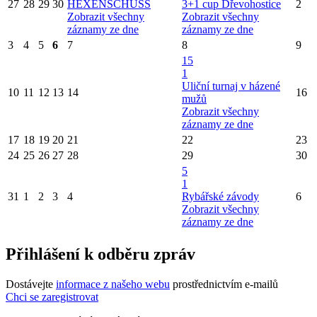
27
28
29
30
HEXENSCHUSS
3+1 cup Dřevohostice
2
Zobrazit všechny
Zobrazit všechny
záznamy ze dne
záznamy ze dne
3
4
5
6
7
8
9
15
1
Uliční turnaj v házené
10
11
12
13
14
16
mužů
Zobrazit všechny
záznamy ze dne
17
18
19
20
21
22
23
24
25
26
27
28
29
30
5
1
31
1
2
3
4
Rybářské závody
6
Zobrazit všechny
záznamy ze dne
Přihlášení k odběru zpráv
Dostávejte
informace z našeho webu
prostřednictvím e-mailů
Chci se zaregistrovat