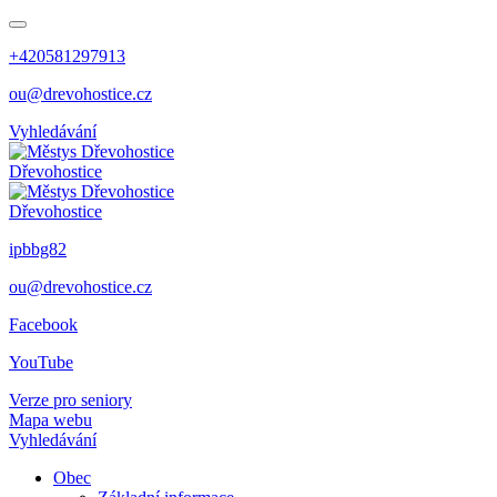
+420581297913
ou@drevohostice.cz
Vyhledávání
Dřevohostice
Dřevohostice
ipbbg82
ou@drevohostice.cz
Facebook
YouTube
Verze pro seniory
Mapa webu
Vyhledávání
Obec