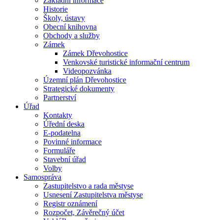
Základní informace
Historie
Školy, ústavy
Obecní knihovna
Obchody a služby
Zámek
Zámek Dřevohostice
Venkovské turistické informační centrum
Videopozvánka
Územní plán Dřevohostice
Strategické dokumenty
Partnerství
Úřad
Kontakty
Úřední deska
E-podatelna
Povinné informace
Formuláře
Stavební úřad
Volby
Samospráva
Zastupitelstvo a rada městyse
Usnesení Zastupitelstva městyse
Registr oznámení
Rozpočet, Závěrečný účet