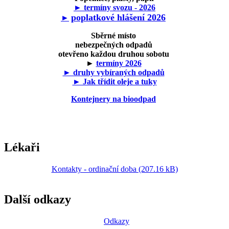
► termíny svozu - 2026
poplatkové hlášení 2026
►
Sběrné místo
nebezpečných odpadů
otevřeno každou druhou sobotu
►
termíny 2026
► druhy vybíraných odpadů
► Jak třídit oleje a tuky
Kontejnery na bioodpad
Lékaři
Kontakty - ordinační doba (207.16 kB)
Další odkazy
Odkazy