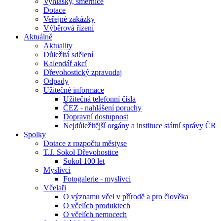
Vyhlášky, směrnice
Dotace
Veřejné zakázky
Výběrová řízení
Aktuálně
Aktuality
Důležitá sdělení
Kalendář akcí
Dřevohostický zpravodaj
Odpady
Užitečné informace
Užitečná telefonní čísla
ČEZ - nahlášení poruchy
Dopravní dostupnost
Nejdůležitější orgány a instituce státní správy ČR
Spolky
Dotace z rozpočtu městyse
T.J. Sokol Dřevohostice
Sokol 100 let
Myslivci
Fotogalerie - myslivci
Včelaři
O významu včel v přírodě a pro člověka
O včelích produktech
O včelích nemocech