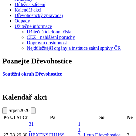
Důležitá sdělení
Kalendář akcí
Dřevohostický zpravodaj
Odpady
Užitečné informace
Užitečná telefonní čísla
ČEZ - nahlášení poruchy
Dopravní dostupnost
Nejdůležitější orgány a instituce státní správy ČR
Poznejte Dřevohostice
Soutěžní okruh Dřevohostice
Kalendář akcí
Srpen
2026
Po
Út
St
Čt
Pá
So
Ne
31
1
1
1
27
28
29
30
HEXENSCHUSS
3+1 cup Dřevohostice
2