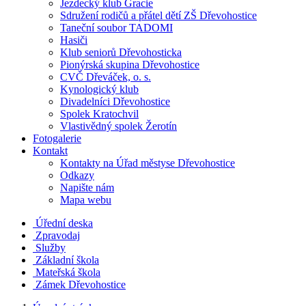
Jezdecký klub Gracie
Sdružení rodičů a přátel dětí ZŠ Dřevohostice
Taneční soubor TADOMI
Hasiči
Klub seniorů Dřevohosticka
Pionýrská skupina Dřevohostice
CVČ Dřeváček, o. s.
Kynologický klub
Divadelníci Dřevohostice
Spolek Kratochvil
Vlastivědný spolek Žerotín
Fotogalerie
Kontakt
Kontakty na Úřad městyse Dřevohostice
Odkazy
Napište nám
Mapa webu
Úřední deska
Zpravodaj
Služby
Základní škola
Mateřská škola
Zámek Dřevohostice