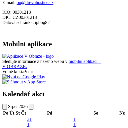
E-mail:
ou@drevohostice.cz
IČO: 00301213
DIČ: CZ00301213
Datová schránka: ipbbg82
Mobilní aplikace
Sledujte informace z našeho webu v
mobilní aplikaci –
V OBRAZE.
Volně ke stažení:
Kalendář akcí
Srpen
2026
Po
Út
St
Čt
Pá
So
Ne
31
1
1
1