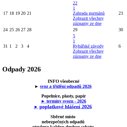
22
1
17
18
19
20
21
Zahrada gurmánů
23
Zobrazit všechny
záznamy ze dne
24
25
26
27
28
29
30
5
1
31
1
2
3
4
Rybářské závody
6
Zobrazit všechny
záznamy ze dne
Odpady 2026
INFO všeobecné
►
svoz a třídění odpadů 2026
Popelnice, plasty, papír
► termíny svozu - 2026
poplatkové hlášení 2026
►
Sběrné místo
nebezpečných odpadů
otevřeno každou druhou sobotu