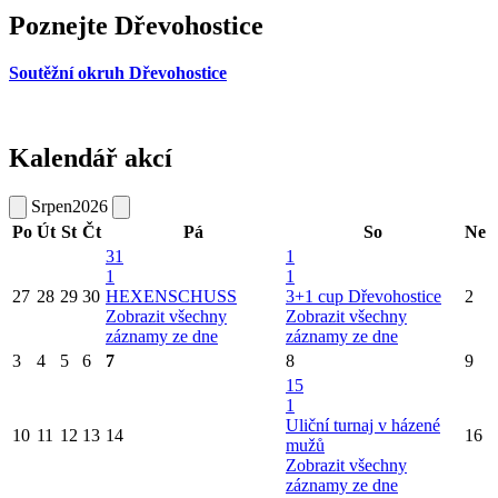
Poznejte Dřevohostice
Soutěžní okruh Dřevohostice
Kalendář akcí
Srpen
2026
Po
Út
St
Čt
Pá
So
Ne
31
1
1
1
27
28
29
30
HEXENSCHUSS
3+1 cup Dřevohostice
2
Zobrazit všechny
Zobrazit všechny
záznamy ze dne
záznamy ze dne
3
4
5
6
7
8
9
15
1
Uliční turnaj v házené
10
11
12
13
14
16
mužů
Zobrazit všechny
záznamy ze dne