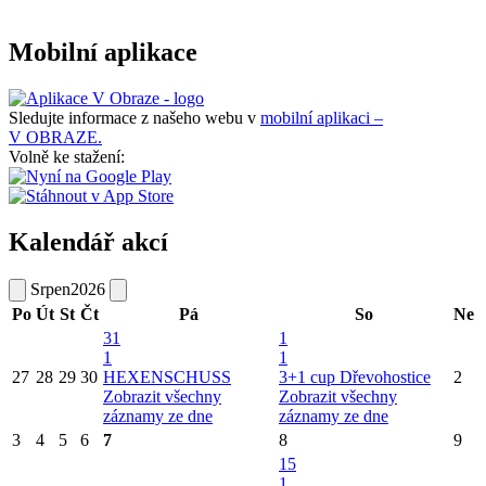
Mobilní aplikace
Sledujte informace z našeho webu v
mobilní aplikaci –
V OBRAZE.
Volně ke stažení:
Kalendář akcí
Srpen
2026
Po
Út
St
Čt
Pá
So
Ne
31
1
1
1
27
28
29
30
HEXENSCHUSS
3+1 cup Dřevohostice
2
Zobrazit všechny
Zobrazit všechny
záznamy ze dne
záznamy ze dne
3
4
5
6
7
8
9
15
1