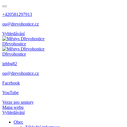
+420581297913
ou@drevohostice.cz
Vyhledávání
Dřevohostice
Dřevohostice
ipbbg82
ou@drevohostice.cz
Facebook
YouTube
Verze pro seniory
Mapa webu
Vyhledávání
Obec