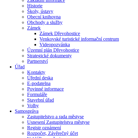
Základní informace
Historie
Školy, ústavy
Obecní knihovna
Obchody a služby
Zámek
Zámek Dřevohostice
Venkovské turistické informační centrum
Videopozvánka
Územní plán Dřevohostice
Strategické dokumenty
Partnerství
Úřad
Kontakty
Úřední deska
E-podatelna
Povinné informace
Formuláře
Stavební úřad
Volby
Samospráva
Zastupitelstvo a rada městyse
Usnesení Zastupitelstva městyse
Registr oznámení
Rozpočet, Závěrečný účet