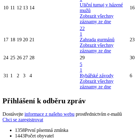
Uliční turnaj v házené
10
11
12
13
14
16
mužů
Zobrazit všechny
záznamy ze dne
22
1
17
18
19
20
21
Zahrada gurmánů
23
Zobrazit všechny
záznamy ze dne
24
25
26
27
28
29
30
5
1
31
1
2
3
4
Rybářské závody
6
Zobrazit všechny
záznamy ze dne
Přihlášení k odběru zpráv
Dostávejte
informace z našeho webu
prostřednictvím e-mailů
Chci se zaregistrovat
1358
První písemná zmínka
1443
Počet obyvatel