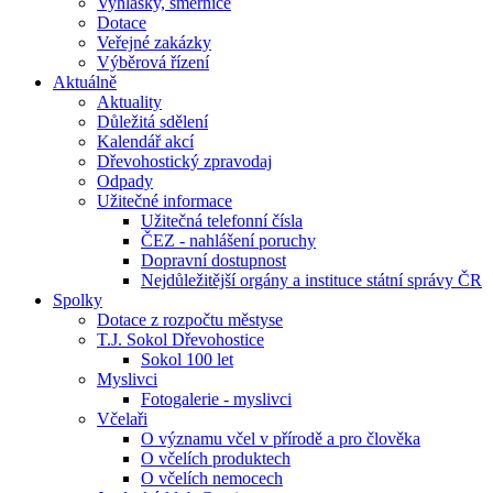
Vyhlášky, směrnice
Dotace
Veřejné zakázky
Výběrová řízení
Aktuálně
Aktuality
Důležitá sdělení
Kalendář akcí
Dřevohostický zpravodaj
Odpady
Užitečné informace
Užitečná telefonní čísla
ČEZ - nahlášení poruchy
Dopravní dostupnost
Nejdůležitější orgány a instituce státní správy ČR
Spolky
Dotace z rozpočtu městyse
T.J. Sokol Dřevohostice
Sokol 100 let
Myslivci
Fotogalerie - myslivci
Včelaři
O významu včel v přírodě a pro člověka
O včelích produktech
O včelích nemocech