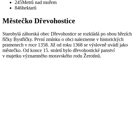
245
Metrů nad mořem
846
hektarů
Městečko Dřevohostice
Starobylá záhorská obec Dřevohostice se rozkládá po obou březích
říčky Bystřičky. První zmínku o obci nalezneme v historických
pramenech v roce 1358. Již od roku 1368 se výslovně uvádí jako
městečko. Od konce 15. století bylo dřevohostické panství
v majetku významného moravského rodu Žerotínů.