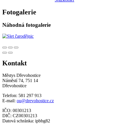
Fotogalerie
Náhodná fotogalerie
Kontakt
Městys Dřevohostice
Náměstí 74, 751 14
Dřevohostice
Telefon: 581 297 913
E-mail:
ou@drevohostice.cz
IČO: 00301213
DIČ: CZ00301213
Datová schránka: ipbbg82