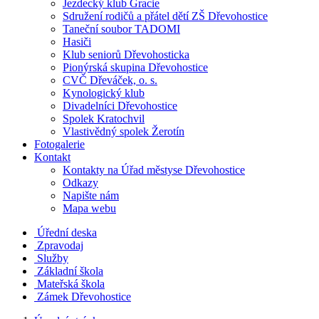
Jezdecký klub Gracie
Sdružení rodičů a přátel dětí ZŠ Dřevohostice
Taneční soubor TADOMI
Hasiči
Klub seniorů Dřevohosticka
Pionýrská skupina Dřevohostice
CVČ Dřeváček, o. s.
Kynologický klub
Divadelníci Dřevohostice
Spolek Kratochvil
Vlastivědný spolek Žerotín
Fotogalerie
Kontakt
Kontakty na Úřad městyse Dřevohostice
Odkazy
Napište nám
Mapa webu
Úřední deska
Zpravodaj
Služby
Základní škola
Mateřská škola
Zámek Dřevohostice