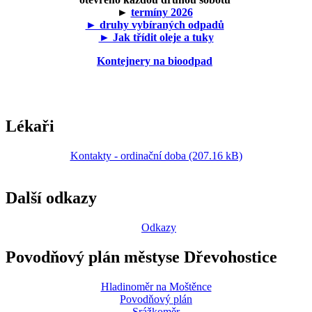
►
termíny 2026
► druhy vybíraných odpadů
► Jak třídit oleje a tuky
Kontejnery na bioodpad
Lékaři
Kontakty - ordinační doba (207.16 kB)
Další odkazy
Odkazy
Povodňový plán městyse Dřevohostice
Hladinoměr na Moštěnce
Povodňový plán
Srážkoměr