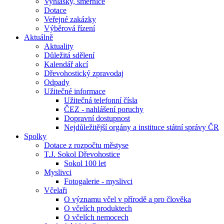
Vyhlášky, směrnice
Dotace
Veřejné zakázky
Výběrová řízení
Aktuálně
Aktuality
Důležitá sdělení
Kalendář akcí
Dřevohostický zpravodaj
Odpady
Užitečné informace
Užitečná telefonní čísla
ČEZ - nahlášení poruchy
Dopravní dostupnost
Nejdůležitější orgány a instituce státní správy ČR
Spolky
Dotace z rozpočtu městyse
T.J. Sokol Dřevohostice
Sokol 100 let
Myslivci
Fotogalerie - myslivci
Včelaři
O významu včel v přírodě a pro člověka
O včelích produktech
O včelích nemocech