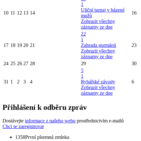
1
Uliční turnaj v házené
10
11
12
13
14
16
mužů
Zobrazit všechny
záznamy ze dne
22
1
17
18
19
20
21
Zahrada gurmánů
23
Zobrazit všechny
záznamy ze dne
24
25
26
27
28
29
30
5
1
31
1
2
3
4
Rybářské závody
6
Zobrazit všechny
záznamy ze dne
Přihlášení k odběru zpráv
Dostávejte
informace z našeho webu
prostřednictvím e-mailů
Chci se zaregistrovat
1358
První písemná zmínka