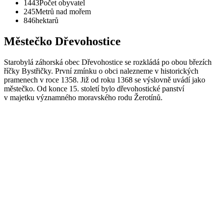
1443
Počet obyvatel
245
Metrů nad mořem
846
hektarů
Městečko Dřevohostice
Starobylá záhorská obec Dřevohostice se rozkládá po obou březích
říčky Bystřičky. První zmínku o obci nalezneme v historických
pramenech v roce 1358. Již od roku 1368 se výslovně uvádí jako
městečko. Od konce 15. století bylo dřevohostické panství
v majetku významného moravského rodu Žerotínů.