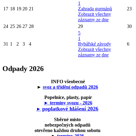
1
17
18
19
20
21
Zahrada gurmánů
23
Zobrazit všechny
záznamy ze dne
24
25
26
27
28
29
30
5
1
31
1
2
3
4
Rybářské závody
6
Zobrazit všechny
záznamy ze dne
Odpady 2026
INFO všeobecné
►
svoz a třídění odpadů 2026
Popelnice, plasty, papír
► termíny svozu - 2026
poplatkové hlášení 2026
►
Sběrné místo
nebezpečných odpadů
otevřeno každou druhou sobotu
►
termíny 2026