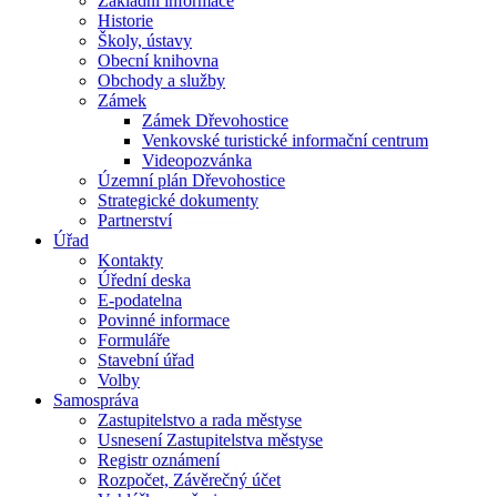
Základní informace
Historie
Školy, ústavy
Obecní knihovna
Obchody a služby
Zámek
Zámek Dřevohostice
Venkovské turistické informační centrum
Videopozvánka
Územní plán Dřevohostice
Strategické dokumenty
Partnerství
Úřad
Kontakty
Úřední deska
E-podatelna
Povinné informace
Formuláře
Stavební úřad
Volby
Samospráva
Zastupitelstvo a rada městyse
Usnesení Zastupitelstva městyse
Registr oznámení
Rozpočet, Závěrečný účet