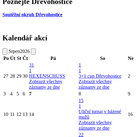
Poznejte Dřevohostice
Soutěžní okruh Dřevohostice
Kalendář akcí
Srpen
2026
Po
Út
St
Čt
Pá
So
Ne
31
1
1
1
27
28
29
30
HEXENSCHUSS
3+1 cup Dřevohostice
2
Zobrazit všechny
Zobrazit všechny
záznamy ze dne
záznamy ze dne
3
4
5
6
7
8
9
15
1
Uliční turnaj v házené
10
11
12
13
14
16
mužů
Zobrazit všechny
záznamy ze dne
22