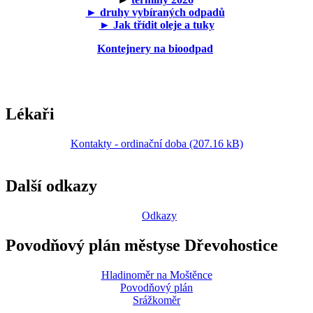
► druhy vybíraných odpadů
► Jak třídit oleje a tuky
Kontejnery na bioodpad
Lékaři
Kontakty - ordinační doba (207.16 kB)
Další odkazy
Odkazy
Povodňový plán městyse Dřevohostice
Hladinoměr na Moštěnce
Povodňový plán
Srážkoměr