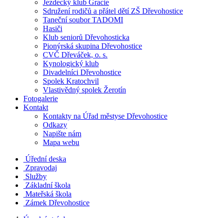
Jezdecký klub Gracie
Sdružení rodičů a přátel dětí ZŠ Dřevohostice
Taneční soubor TADOMI
Hasiči
Klub seniorů Dřevohosticka
Pionýrská skupina Dřevohostice
CVČ Dřeváček, o. s.
Kynologický klub
Divadelníci Dřevohostice
Spolek Kratochvil
Vlastivědný spolek Žerotín
Fotogalerie
Kontakt
Kontakty na Úřad městyse Dřevohostice
Odkazy
Napište nám
Mapa webu
Úřední deska
Zpravodaj
Služby
Základní škola
Mateřská škola
Zámek Dřevohostice