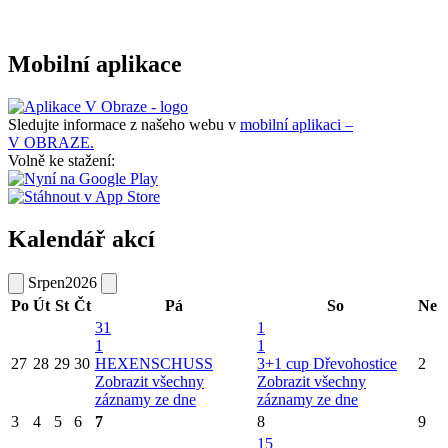
Mobilní aplikace
Sledujte informace z našeho webu v
mobilní aplikaci –
V OBRAZE.
Volně ke stažení:
Kalendář akcí
Srpen
2026
Po
Út
St
Čt
Pá
So
Ne
31
1
1
1
27
28
29
30
HEXENSCHUSS
3+1 cup Dřevohostice
2
Zobrazit všechny
Zobrazit všechny
záznamy ze dne
záznamy ze dne
3
4
5
6
7
8
9
15