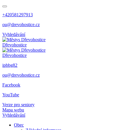
+420581297913
ou@drevohostice.cz
Vyhledávání
Dřevohostice
Dřevohostice
ipbbg82
ou@drevohostice.cz
Facebook
YouTube
Verze pro seniory
Mapa webu
Vyhledávání
Obec