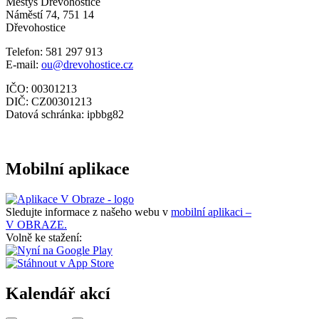
Městys Dřevohostice
Náměstí 74, 751 14
Dřevohostice
Telefon: 581 297 913
E-mail:
ou@drevohostice.cz
IČO: 00301213
DIČ: CZ00301213
Datová schránka: ipbbg82
Mobilní aplikace
Sledujte informace z našeho webu v
mobilní aplikaci –
V OBRAZE.
Volně ke stažení:
Kalendář akcí