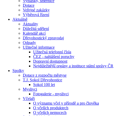
Vyhlášky, směrnice
Dotace
Veřejné zakázky
Výběrová řízení
Aktuálně
Aktuality
Důležitá sdělení
Kalendář akcí
Dřevohostický zpravodaj
Odpady
Užitečné informace
Užitečná telefonní čísla
ČEZ - nahlášení poruchy
Dopravní dostupnost
Nejdůležitější orgány a instituce státní správy ČR
Spolky
Dotace z rozpočtu městyse
T.J. Sokol Dřevohostice
Sokol 100 let
Myslivci
Fotogalerie - myslivci
Včelaři
O významu včel v přírodě a pro člověka
O včelích produktech
O včelích nemocech