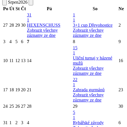
Srpen
2026
Po
Út
St
Čt
Pá
So
Ne
31
1
1
1
27
28
29
30
HEXENSCHUSS
3+1 cup Dřevohostice
2
Zobrazit všechny
Zobrazit všechny
záznamy ze dne
záznamy ze dne
3
4
5
6
7
8
9
15
1
Uliční turnaj v házené
10
11
12
13
14
16
mužů
Zobrazit všechny
záznamy ze dne
22
1
17
18
19
20
21
Zahrada gurmánů
23
Zobrazit všechny
záznamy ze dne
24
25
26
27
28
29
30
5
1
31
1
2
3
4
Rybářské závody
6