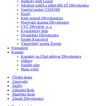
Jezdecký klub Gracie
Sdružení rodičů a přátel dětí ZŠ Dřevohostice
Taneční soubor TADOMI
Hasiči
Klub seniorů Dřevohosticka
Pionýrská skupina Dřevohostice
CVČ Dřeváček, o. s.
Kynologický klub
Divadelníci Dřevohostice
Spolek Kratochvil
Vlastivědný spolek Žerotín
Fotogalerie
Kontakt
Kontakty na Úřad městyse Dřevohostice
Odkazy
Napište nám
Mapa webu
Úřední deska
Zpravodaj
Služby
Základní škola
Mateřská škola
Zámek Dřevohostice