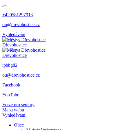
+420581297913
ou@drevohostice.cz
Vyhledávání
Dřevohostice
Dřevohostice
ipbbg82
ou@drevohostice.cz
Facebook
YouTube
Verze pro seniory
Mapa webu
Vyhledávání
Obec