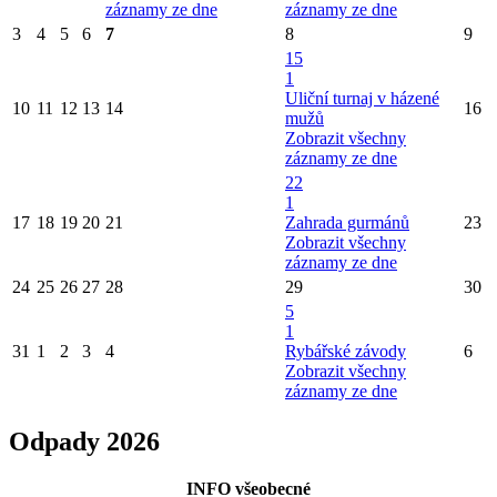
záznamy ze dne
záznamy ze dne
3
4
5
6
7
8
9
15
1
Uliční turnaj v házené
10
11
12
13
14
16
mužů
Zobrazit všechny
záznamy ze dne
22
1
17
18
19
20
21
Zahrada gurmánů
23
Zobrazit všechny
záznamy ze dne
24
25
26
27
28
29
30
5
1
31
1
2
3
4
Rybářské závody
6
Zobrazit všechny
záznamy ze dne
Odpady 2026
INFO všeobecné