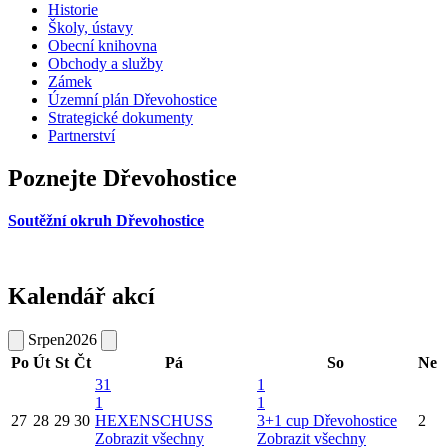
Historie
Školy, ústavy
Obecní knihovna
Obchody a služby
Zámek
Územní plán Dřevohostice
Strategické dokumenty
Partnerství
Poznejte Dřevohostice
Soutěžní okruh Dřevohostice
Kalendář akcí
Srpen
2026
Po
Út
St
Čt
Pá
So
Ne
31
1
1
1
27
28
29
30
HEXENSCHUSS
3+1 cup Dřevohostice
2
Zobrazit všechny
Zobrazit všechny