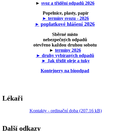
►
svoz a třídění odpadů 2026
Popelnice, plasty, papír
► termíny svozu - 2026
poplatkové hlášení 2026
►
Sběrné místo
nebezpečných odpadů
otevřeno každou druhou sobotu
►
termíny 2026
► druhy vybíraných odpadů
► Jak třídit oleje a tuky
Kontejnery na bioodpad
Lékaři
Kontakty - ordinační doba (207.16 kB)
Další odkazy