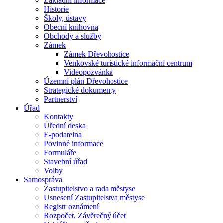
Základní informace
Historie
Školy, ústavy
Obecní knihovna
Obchody a služby
Zámek
Zámek Dřevohostice
Venkovské turistické informační centrum
Videopozvánka
Územní plán Dřevohostice
Strategické dokumenty
Partnerství
Úřad
Kontakty
Úřední deska
E-podatelna
Povinné informace
Formuláře
Stavební úřad
Volby
Samospráva
Zastupitelstvo a rada městyse
Usnesení Zastupitelstva městyse
Registr oznámení
Rozpočet, Závěrečný účet