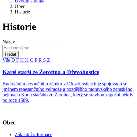
Úvodní stránka
Obec
Historie
Historie
Název
Hledat
Vše
D
F
H
K
O
P
R
S
Z
Karel starší ze Žerotína a Dřevohostice
Budování renesančního zámku v Dřevohosticích je spojováno se
jménem renesančního velmože a pozdějšího moravského zemského
hejtmana Karla staršího ze Žerotína, který se stavbou započal někdy
po roce 1589.
Obec
Základní informace