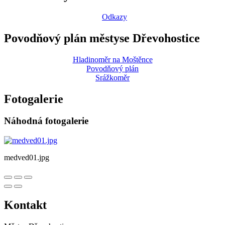
Odkazy
Povodňový plán městyse Dřevohostice
Hladinoměr na Moštěnce
Povodňový plán
Srážkoměr
Fotogalerie
Náhodná fotogalerie
medved01.jpg
Kontakt