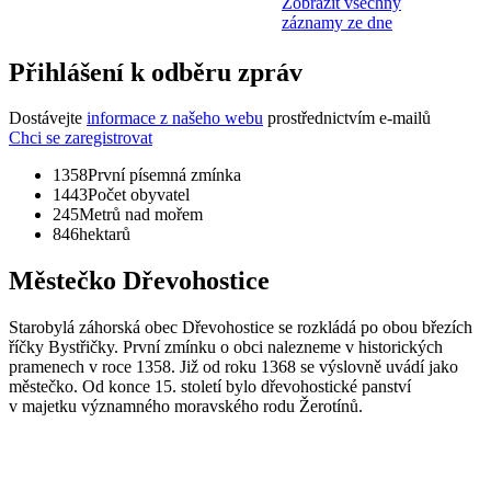
Zobrazit všechny
záznamy ze dne
Přihlášení k odběru zpráv
Dostávejte
informace z našeho webu
prostřednictvím e-mailů
Chci se zaregistrovat
1358
První písemná zmínka
1443
Počet obyvatel
245
Metrů nad mořem
846
hektarů
Městečko Dřevohostice
Starobylá záhorská obec Dřevohostice se rozkládá po obou březích
říčky Bystřičky. První zmínku o obci nalezneme v historických
pramenech v roce 1358. Již od roku 1368 se výslovně uvádí jako
městečko. Od konce 15. století bylo dřevohostické panství
v majetku významného moravského rodu Žerotínů.