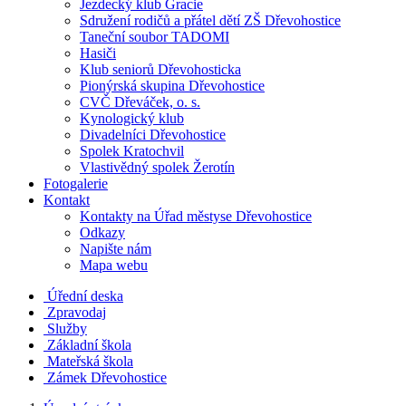
Jezdecký klub Gracie
Sdružení rodičů a přátel dětí ZŠ Dřevohostice
Taneční soubor TADOMI
Hasiči
Klub seniorů Dřevohosticka
Pionýrská skupina Dřevohostice
CVČ Dřeváček, o. s.
Kynologický klub
Divadelníci Dřevohostice
Spolek Kratochvil
Vlastivědný spolek Žerotín
Fotogalerie
Kontakt
Kontakty na Úřad městyse Dřevohostice
Odkazy
Napište nám
Mapa webu
Úřední deska
Zpravodaj
Služby
Základní škola
Mateřská škola
Zámek Dřevohostice