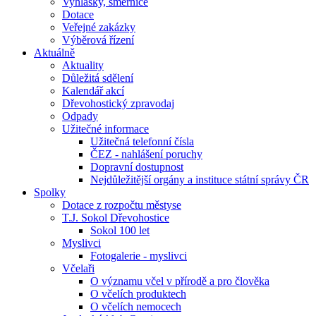
Vyhlášky, směrnice
Dotace
Veřejné zakázky
Výběrová řízení
Aktuálně
Aktuality
Důležitá sdělení
Kalendář akcí
Dřevohostický zpravodaj
Odpady
Užitečné informace
Užitečná telefonní čísla
ČEZ - nahlášení poruchy
Dopravní dostupnost
Nejdůležitější orgány a instituce státní správy ČR
Spolky
Dotace z rozpočtu městyse
T.J. Sokol Dřevohostice
Sokol 100 let
Myslivci
Fotogalerie - myslivci
Včelaři
O významu včel v přírodě a pro člověka
O včelích produktech
O včelích nemocech