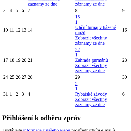
záznamy ze dne
záznamy ze dne
3
4
5
6
7
8
9
15
1
Uliční turnaj v házené
10
11
12
13
14
16
mužů
Zobrazit všechny
záznamy ze dne
22
1
17
18
19
20
21
Zahrada gurmánů
23
Zobrazit všechny
záznamy ze dne
24
25
26
27
28
29
30
5
1
31
1
2
3
4
Rybářské závody
6
Zobrazit všechny
záznamy ze dne
Přihlášení k odběru zpráv
Dostávejte
informace z našeho webu
prostřednictvím e-mailů