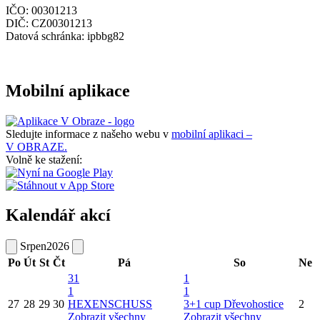
IČO: 00301213
DIČ: CZ00301213
Datová schránka: ipbbg82
Mobilní aplikace
Sledujte informace z našeho webu v
mobilní aplikaci –
V OBRAZE.
Volně ke stažení:
Kalendář akcí
Srpen
2026
Po
Út
St
Čt
Pá
So
Ne
31
1
1
1
27
28
29
30
HEXENSCHUSS
3+1 cup Dřevohostice
2
Zobrazit všechny
Zobrazit všechny