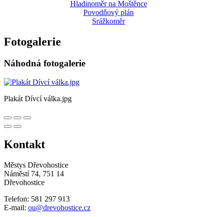
Hladinoměr na Moštěnce
Povodňový plán
Srážkoměr
Fotogalerie
Náhodná fotogalerie
Plakát Dívcí válka.jpg
Kontakt
Městys Dřevohostice
Náměstí 74, 751 14
Dřevohostice
Telefon: 581 297 913
E-mail:
ou@drevohostice.cz