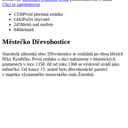
Chci se zaregistrovat
1358
První písemná zmínka
1443
Počet obyvatel
245
Metrů nad mořem
846
hektarů
Městečko Dřevohostice
Starobylá záhorská obec Dřevohostice se rozkládá po obou březích
říčky Bystřičky. První zmínku o obci nalezneme v historických
pramenech v roce 1358. Již od roku 1368 se výslovně uvádí jako
městečko. Od konce 15. století bylo dřevohostické panství
v majetku významného moravského rodu Žerotínů.