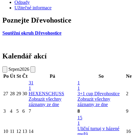
Odpady
Užitečné informace
Poznejte Dřevohostice
Soutěžní okruh Dřevohostice
Kalendář akcí
Srpen
2026
Po
Út
St
Čt
Pá
So
Ne
31
1
1
1
27
28
29
30
HEXENSCHUSS
3+1 cup Dřevohostice
2
Zobrazit všechny
Zobrazit všechny
záznamy ze dne
záznamy ze dne
3
4
5
6
7
8
9
15
1
Uliční turnaj v házené
10
11
12
13
14
16
mužů