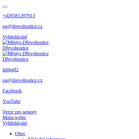
+420581297913
ou@drevohostice.cz
Vyhledávání
Dřevohostice
Dřevohostice
ipbbg82
ou@drevohostice.cz
Facebook
YouTube
Verze pro seniory
Mapa webu
Vyhledávání
Obec