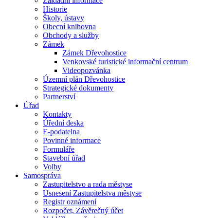
Základní informace
Historie
Školy, ústavy
Obecní knihovna
Obchody a služby
Zámek
Zámek Dřevohostice
Venkovské turistické informační centrum
Videopozvánka
Územní plán Dřevohostice
Strategické dokumenty
Partnerství
Úřad
Kontakty
Úřední deska
E-podatelna
Povinné informace
Formuláře
Stavební úřad
Volby
Samospráva
Zastupitelstvo a rada městyse
Usnesení Zastupitelstva městyse
Registr oznámení
Rozpočet, Závěrečný účet