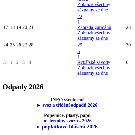
Zobrazit všechny
záznamy ze dne
22
1
17
18
19
20
21
Zahrada gurmánů
23
Zobrazit všechny
záznamy ze dne
24
25
26
27
28
29
30
5
1
31
1
2
3
4
Rybářské závody
6
Zobrazit všechny
záznamy ze dne
Odpady 2026
INFO všeobecné
►
svoz a třídění odpadů 2026
Popelnice, plasty, papír
► termíny svozu - 2026
poplatkové hlášení 2026
►