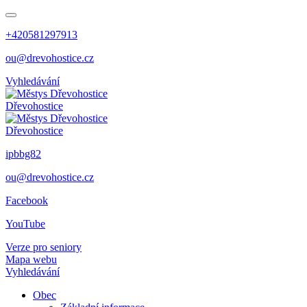
+420581297913
ou@drevohostice.cz
Vyhledávání
Dřevohostice
Dřevohostice
ipbbg82
ou@drevohostice.cz
Facebook
YouTube
Verze pro seniory
Mapa webu
Vyhledávání
Obec