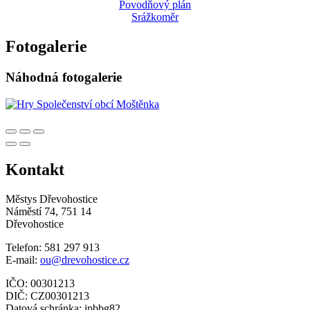
Povodňový plán
Srážkoměr
Fotogalerie
Náhodná fotogalerie
Kontakt
Městys Dřevohostice
Náměstí 74, 751 14
Dřevohostice
Telefon: 581 297 913
E-mail:
ou@drevohostice.cz
IČO: 00301213
DIČ: CZ00301213
Datová schránka: ipbbg82