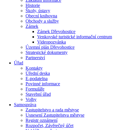
Základní informace
Historie
Školy, ústavy
Obecní knihovna
Obchody a služby
Zámek
Zámek Dřevohostice
Venkovské turistické informační centrum
Videopozvánka
Územní plán Dřevohostice
Strategické dokumenty
Partnerství
Úřad
Kontakty
Úřední deska
E-podatelna
Povinné informace
Formuláře
Stavební úřad
Volby
Samospráva
Zastupitelstvo a rada městyse
Usnesení Zastupitelstva městyse
Registr oznámení
Rozpočet, Závěrečný účet