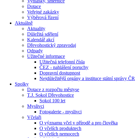
Vyhlášky, směrnice
Dotace
Veřejné zakázky
Výběrová řízení
Aktuálně
Aktuality
Důležitá sdělení
Kalendář akcí
Dřevohostický zpravodaj
Odpady
Užitečné informace
Užitečná telefonní čísla
ČEZ - nahlášení poruchy
Dopravní dostupnost
Nejdůležitější orgány a instituce státní správy ČR
Spolky
Dotace z rozpočtu městyse
T.J. Sokol Dřevohostice
Sokol 100 let
Myslivci
Fotogalerie - myslivci
Včelaři
O významu včel v přírodě a pro člověka
O včelích produktech
O včelích nemocech