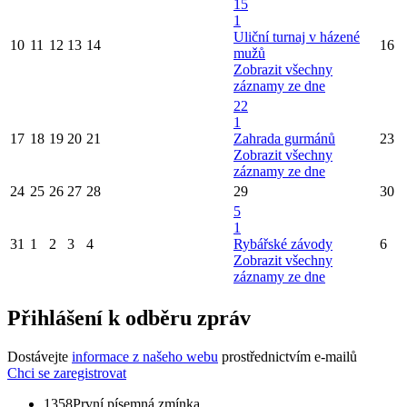
15
1
Uliční turnaj v házené
10
11
12
13
14
16
mužů
Zobrazit všechny
záznamy ze dne
22
1
17
18
19
20
21
Zahrada gurmánů
23
Zobrazit všechny
záznamy ze dne
24
25
26
27
28
29
30
5
1
31
1
2
3
4
Rybářské závody
6
Zobrazit všechny
záznamy ze dne
Přihlášení k odběru zpráv
Dostávejte
informace z našeho webu
prostřednictvím e-mailů
Chci se zaregistrovat
1358
První písemná zmínka