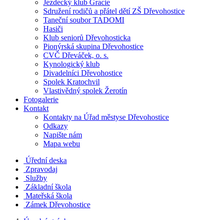
Jezdecký klub Gracie
Sdružení rodičů a přátel dětí ZŠ Dřevohostice
Taneční soubor TADOMI
Hasiči
Klub seniorů Dřevohosticka
Pionýrská skupina Dřevohostice
CVČ Dřeváček, o. s.
Kynologický klub
Divadelníci Dřevohostice
Spolek Kratochvil
Vlastivědný spolek Žerotín
Fotogalerie
Kontakt
Kontakty na Úřad městyse Dřevohostice
Odkazy
Napište nám
Mapa webu
Úřední deska
Zpravodaj
Služby
Základní škola
Mateřská škola
Zámek Dřevohostice