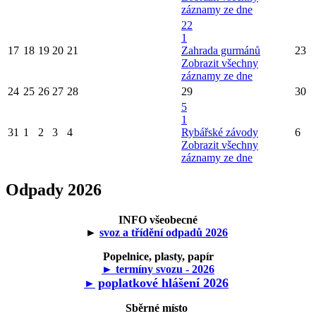
záznamy ze dne
22
1
17
18
19
20
21
Zahrada gurmánů
23
Zobrazit všechny
záznamy ze dne
24
25
26
27
28
29
30
5
1
31
1
2
3
4
Rybářské závody
6
Zobrazit všechny
záznamy ze dne
Odpady 2026
INFO všeobecné
►
svoz a třídění odpadů 2026
Popelnice, plasty, papír
► termíny svozu - 2026
poplatkové hlášení 2026
►
Sběrné místo