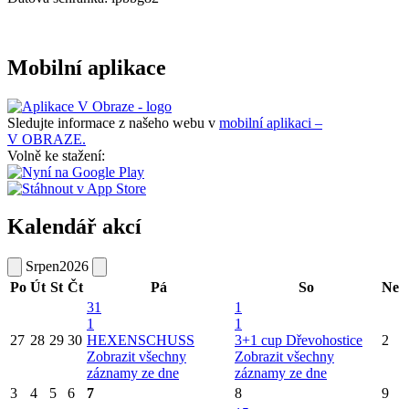
Mobilní aplikace
Sledujte informace z našeho webu v
mobilní aplikaci –
V OBRAZE.
Volně ke stažení:
Kalendář akcí
Srpen
2026
Po
Út
St
Čt
Pá
So
Ne
31
1
1
1
27
28
29
30
HEXENSCHUSS
3+1 cup Dřevohostice
2
Zobrazit všechny
Zobrazit všechny
záznamy ze dne
záznamy ze dne
3
4
5
6
7
8
9