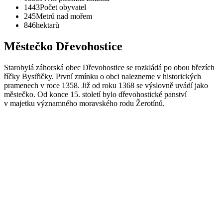
1443
Počet obyvatel
245
Metrů nad mořem
846
hektarů
Městečko Dřevohostice
Starobylá záhorská obec Dřevohostice se rozkládá po obou březích
říčky Bystřičky. První zmínku o obci nalezneme v historických
pramenech v roce 1358. Již od roku 1368 se výslovně uvádí jako
městečko. Od konce 15. století bylo dřevohostické panství
v majetku významného moravského rodu Žerotínů.