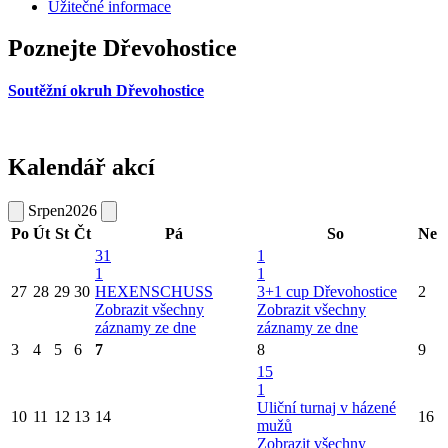
Užitečné informace
Poznejte Dřevohostice
Soutěžní okruh Dřevohostice
Kalendář akcí
Srpen
2026
Po
Út
St
Čt
Pá
So
Ne
31
1
1
1
27
28
29
30
HEXENSCHUSS
3+1 cup Dřevohostice
2
Zobrazit všechny
Zobrazit všechny
záznamy ze dne
záznamy ze dne
3
4
5
6
7
8
9
15
1
Uliční turnaj v házené
10
11
12
13
14
16
mužů
Zobrazit všechny