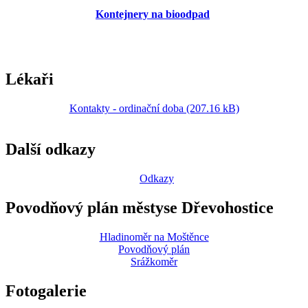
Kontejnery na bioodpad
Lékaři
Kontakty - ordinační doba (207.16 kB)
Další odkazy
Odkazy
Povodňový plán městyse Dřevohostice
Hladinoměr na Moštěnce
Povodňový plán
Srážkoměr
Fotogalerie