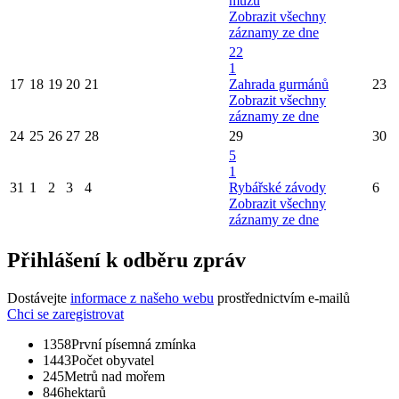
mužů
Zobrazit všechny
záznamy ze dne
22
1
17
18
19
20
21
Zahrada gurmánů
23
Zobrazit všechny
záznamy ze dne
24
25
26
27
28
29
30
5
1
31
1
2
3
4
Rybářské závody
6
Zobrazit všechny
záznamy ze dne
Přihlášení k odběru zpráv
Dostávejte
informace z našeho webu
prostřednictvím e-mailů
Chci se zaregistrovat
1358
První písemná zmínka
1443
Počet obyvatel
245
Metrů nad mořem
846
hektarů