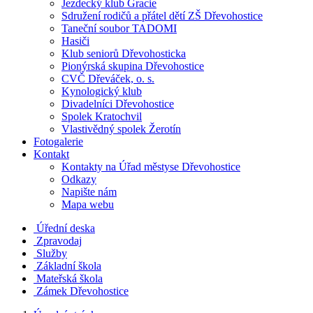
Jezdecký klub Gracie
Sdružení rodičů a přátel dětí ZŠ Dřevohostice
Taneční soubor TADOMI
Hasiči
Klub seniorů Dřevohosticka
Pionýrská skupina Dřevohostice
CVČ Dřeváček, o. s.
Kynologický klub
Divadelníci Dřevohostice
Spolek Kratochvil
Vlastivědný spolek Žerotín
Fotogalerie
Kontakt
Kontakty na Úřad městyse Dřevohostice
Odkazy
Napište nám
Mapa webu
Úřední deska
Zpravodaj
Služby
Základní škola
Mateřská škola
Zámek Dřevohostice