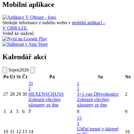
Mobilní aplikace
Sledujte informace z našeho webu v
mobilní aplikaci –
V OBRAZE.
Volně ke stažení:
Kalendář akcí
Srpen
2026
Po
Út
St
Čt
Pá
So
Ne
31
1
1
1
27
28
29
30
HEXENSCHUSS
3+1 cup Dřevohostice
2
Zobrazit všechny
Zobrazit všechny
záznamy ze dne
záznamy ze dne
3
4
5
6
7
8
9
15
1
Uliční turnaj v házené
10
11
12
13
14
16