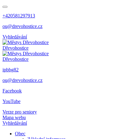
+420581297913
ou@drevohostice.cz
Vyhledávání
Dřevohostice
Dřevohostice
ipbbg82
ou@drevohostice.cz
Facebook
YouTube
Verze pro seniory
Mapa webu
Vyhledávání
Obec