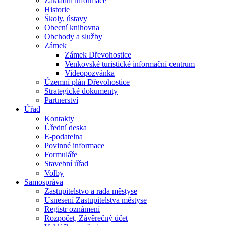
Základní informace
Historie
Školy, ústavy
Obecní knihovna
Obchody a služby
Zámek
Zámek Dřevohostice
Venkovské turistické informační centrum
Videopozvánka
Územní plán Dřevohostice
Strategické dokumenty
Partnerství
Úřad
Kontakty
Úřední deska
E-podatelna
Povinné informace
Formuláře
Stavební úřad
Volby
Samospráva
Zastupitelstvo a rada městyse
Usnesení Zastupitelstva městyse
Registr oznámení
Rozpočet, Závěrečný účet