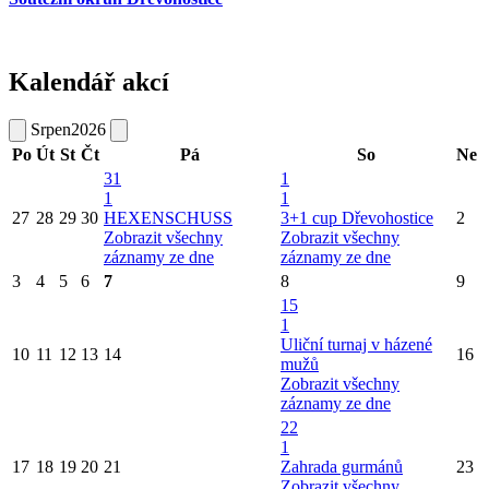
Kalendář akcí
Srpen
2026
Po
Út
St
Čt
Pá
So
Ne
31
1
1
1
27
28
29
30
HEXENSCHUSS
3+1 cup Dřevohostice
2
Zobrazit všechny
Zobrazit všechny
záznamy ze dne
záznamy ze dne
3
4
5
6
7
8
9
15
1
Uliční turnaj v házené
10
11
12
13
14
16
mužů
Zobrazit všechny
záznamy ze dne
22
1
17
18
19
20
21
Zahrada gurmánů
23
Zobrazit všechny