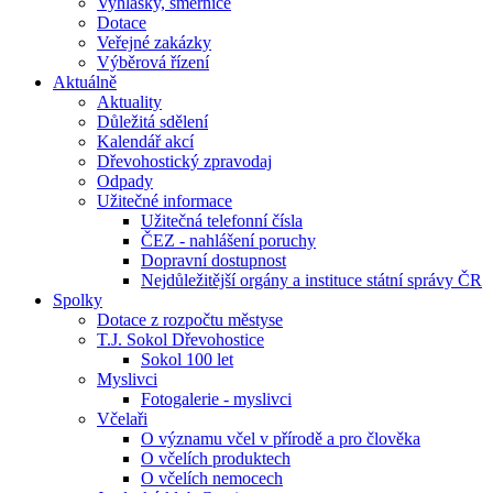
Vyhlášky, směrnice
Dotace
Veřejné zakázky
Výběrová řízení
Aktuálně
Aktuality
Důležitá sdělení
Kalendář akcí
Dřevohostický zpravodaj
Odpady
Užitečné informace
Užitečná telefonní čísla
ČEZ - nahlášení poruchy
Dopravní dostupnost
Nejdůležitější orgány a instituce státní správy ČR
Spolky
Dotace z rozpočtu městyse
T.J. Sokol Dřevohostice
Sokol 100 let
Myslivci
Fotogalerie - myslivci
Včelaři
O významu včel v přírodě a pro člověka
O včelích produktech
O včelích nemocech