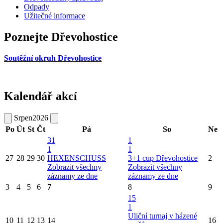
Odpady
Užitečné informace
Poznejte Dřevohostice
Soutěžní okruh Dřevohostice
Kalendář akcí
Srpen
2026
Po
Út
St
Čt
Pá
So
Ne
31
1
1
1
27
28
29
30
HEXENSCHUSS
3+1 cup Dřevohostice
2
Zobrazit všechny
Zobrazit všechny
záznamy ze dne
záznamy ze dne
3
4
5
6
7
8
9
15
1
Uliční turnaj v házené
10
11
12
13
14
16