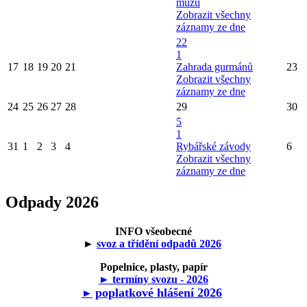
mužů
Zobrazit všechny
záznamy ze dne
22
1
17
18
19
20
21
Zahrada gurmánů
23
Zobrazit všechny
záznamy ze dne
24
25
26
27
28
29
30
5
1
31
1
2
3
4
Rybářské závody
6
Zobrazit všechny
záznamy ze dne
Odpady 2026
INFO všeobecné
►
svoz a třídění odpadů 2026
Popelnice, plasty, papír
► termíny svozu - 2026
poplatkové hlášení 2026
►