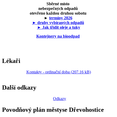
Sběrné místo
nebezpečných odpadů
otevřeno každou druhou sobotu
►
termíny 2026
► druhy vybíraných odpadů
► Jak třídit oleje a tuky
Kontejnery na bioodpad
Lékaři
Kontakty - ordinační doba (207.16 kB)
Další odkazy
Odkazy
Povodňový plán městyse Dřevohostice