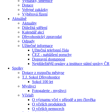
Vyhlášky, směrnice
Dotace
Veřejné zakázky
Výběrová řízení
Aktuálně
Aktuality
Důležitá sdělení
Kalendář akcí
Dřevohostický zpravodaj
Odpady
Užitečné informace
Užitečná telefonní čísla
ČEZ - nahlášení poruchy
Dopravní dostupnost
Nejdůležitější orgány a instituce státní správy ČR
Spolky
Dotace z rozpočtu městyse
T.J. Sokol Dřevohostice
Sokol 100 let
Myslivci
Fotogalerie - myslivci
Včelaři
O významu včel v přírodě a pro člověka
O včelích produktech
O včelích nemocech