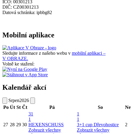
IČO: 00301213
DIČ: CZ00301213
Datová schránka: ipbbg82
Mobilní aplikace
Sledujte informace z našeho webu v
mobilní aplikaci –
V OBRAZE.
Volně ke stažení:
Kalendář akcí
Srpen
2026
Po
Út
St
Čt
Pá
So
Ne
31
1
1
1
27
28
29
30
HEXENSCHUSS
3+1 cup Dřevohostice
2
Zobrazit všechny
Zobrazit všechny