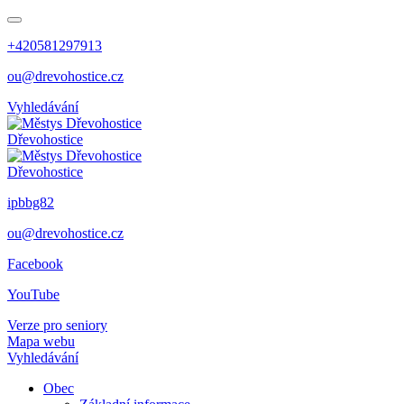
+420581297913
ou@drevohostice.cz
Vyhledávání
Dřevohostice
Dřevohostice
ipbbg82
ou@drevohostice.cz
Facebook
YouTube
Verze pro seniory
Mapa webu
Vyhledávání
Obec