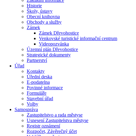
Základní informace
Historie
Školy, ústavy
Obecní knihovna
Obchody a služby
Zámek
Zámek Dřevohostice
Venkovské turistické informační centrum
Videopozvánka
Územní plán Dřevohostice
Strategické dokumenty
Partnerství
Úřad
Kontakty
Úřední deska
E-podatelna
Povinné informace
Formuláře
Stavební úřad
Volby
Samospráva
Zastupitelstvo a rada městyse
Usnesení Zastupitelstva městyse
Registr oznámení
Rozpočet, Závěrečný účet