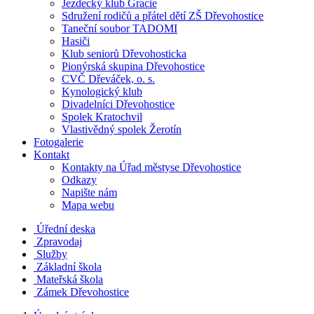
Jezdecký klub Gracie
Sdružení rodičů a přátel dětí ZŠ Dřevohostice
Taneční soubor TADOMI
Hasiči
Klub seniorů Dřevohosticka
Pionýrská skupina Dřevohostice
CVČ Dřeváček, o. s.
Kynologický klub
Divadelníci Dřevohostice
Spolek Kratochvil
Vlastivědný spolek Žerotín
Fotogalerie
Kontakt
Kontakty na Úřad městyse Dřevohostice
Odkazy
Napište nám
Mapa webu
Úřední deska
Zpravodaj
Služby
Základní škola
Mateřská škola
Zámek Dřevohostice