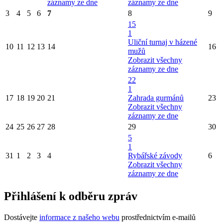
záznamy ze dne
záznamy ze dne
3
4
5
6
7
8
9
15
1
Uliční turnaj v házené
10
11
12
13
14
16
mužů
Zobrazit všechny
záznamy ze dne
22
1
17
18
19
20
21
Zahrada gurmánů
23
Zobrazit všechny
záznamy ze dne
24
25
26
27
28
29
30
5
1
31
1
2
3
4
Rybářské závody
6
Zobrazit všechny
záznamy ze dne
Přihlášení k odběru zpráv
Dostávejte
informace z našeho webu
prostřednictvím e-mailů