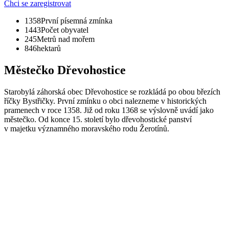
Chci se zaregistrovat
1358
První písemná zmínka
1443
Počet obyvatel
245
Metrů nad mořem
846
hektarů
Městečko Dřevohostice
Starobylá záhorská obec Dřevohostice se rozkládá po obou březích
říčky Bystřičky. První zmínku o obci nalezneme v historických
pramenech v roce 1358. Již od roku 1368 se výslovně uvádí jako
městečko. Od konce 15. století bylo dřevohostické panství
v majetku významného moravského rodu Žerotínů.