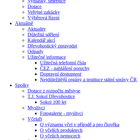
Vyhlášky, směrnice
Dotace
Veřejné zakázky
Výběrová řízení
Aktuálně
Aktuality
Důležitá sdělení
Kalendář akcí
Dřevohostický zpravodaj
Odpady
Užitečné informace
Užitečná telefonní čísla
ČEZ - nahlášení poruchy
Dopravní dostupnost
Nejdůležitější orgány a instituce státní správy ČR
Spolky
Dotace z rozpočtu městyse
T.J. Sokol Dřevohostice
Sokol 100 let
Myslivci
Fotogalerie - myslivci
Včelaři
O významu včel v přírodě a pro člověka
O včelích produktech
O včelích nemocech