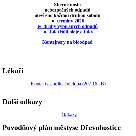
Sběrné místo
nebezpečných odpadů
otevřeno každou druhou sobotu
►
termíny 2026
► druhy vybíraných odpadů
► Jak třídit oleje a tuky
Kontejnery na bioodpad
Lékaři
Kontakty - ordinační doba (207.16 kB)
Další odkazy
Odkazy
Povodňový plán městyse Dřevohostice