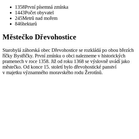
1358
První písemná zmínka
1443
Počet obyvatel
245
Metrů nad mořem
846
hektarů
Městečko Dřevohostice
Starobylá záhorská obec Dřevohostice se rozkládá po obou březích
říčky Bystřičky. První zmínku o obci nalezneme v historických
pramenech v roce 1358. Již od roku 1368 se výslovně uvádí jako
městečko. Od konce 15. století bylo dřevohostické panství
v majetku významného moravského rodu Žerotínů.