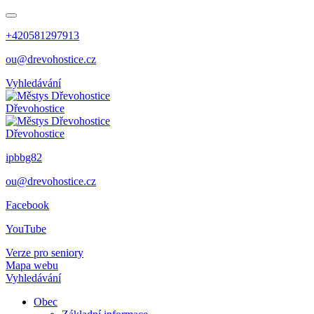
+420581297913
ou@drevohostice.cz
Vyhledávání
Dřevohostice
Dřevohostice
ipbbg82
ou@drevohostice.cz
Facebook
YouTube
Verze pro seniory
Mapa webu
Vyhledávání
Obec