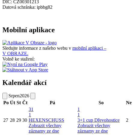
DIČ: CZ00301213
Datová schránka: ipbbg82
Mobilní aplikace
Sledujte informace z našeho webu v
mobilní aplikaci –
V OBRAZE.
Volně ke stažení:
Kalendář akcí
Srpen
2026
Po
Út
St
Čt
Pá
So
Ne
31
1
1
1
27
28
29
30
HEXENSCHUSS
3+1 cup Dřevohostice
2
Zobrazit všechny
Zobrazit všechny
záznamy ze dne
záznamy ze dne