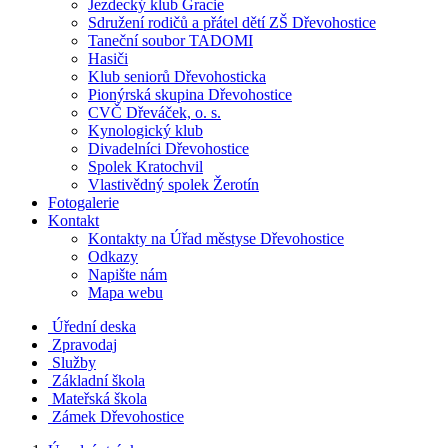
Jezdecký klub Gracie
Sdružení rodičů a přátel dětí ZŠ Dřevohostice
Taneční soubor TADOMI
Hasiči
Klub seniorů Dřevohosticka
Pionýrská skupina Dřevohostice
CVČ Dřeváček, o. s.
Kynologický klub
Divadelníci Dřevohostice
Spolek Kratochvil
Vlastivědný spolek Žerotín
Fotogalerie
Kontakt
Kontakty na Úřad městyse Dřevohostice
Odkazy
Napište nám
Mapa webu
Úřední deska
Zpravodaj
Služby
Základní škola
Mateřská škola
Zámek Dřevohostice