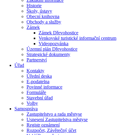
Základní informace
Historie
Školy, ústavy
Obecní knihovna
Obchody a služby
Zámek
Zámek Dřevohostice
Venkovské turistické informační centrum
Videopozvánka
Územní plán Dřevohostice
Strategické dokumenty
Partnerství
Úřad
Kontakty
Úřední deska
E-podatelna
Povinné informace
Formuláře
Stavební úřad
Volby
Samospráva
Zastupitelstvo a rada městyse
Usnesení Zastupitelstva městyse
Registr oznámení
Rozpočet, Závěrečný účet