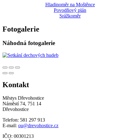
Hladinoměr na Moštěnce
Povodňový plán
Srážkoměr
Fotogalerie
Náhodná fotogalerie
Kontakt
Městys Dřevohostice
Náměstí 74, 751 14
Dřevohostice
Telefon: 581 297 913
E-mail:
ou@drevohostice.cz
IČO: 00301213