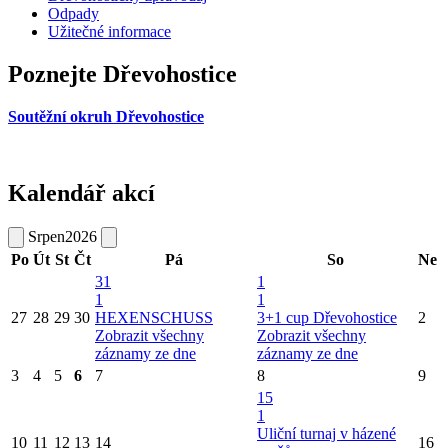
Odpady
Užitečné informace
Poznejte Dřevohostice
Soutěžní okruh Dřevohostice
Kalendář akcí
Srpen
2026
Po
Út
St
Čt
Pá
So
Ne
31
1
1
1
27
28
29
30
HEXENSCHUSS
3+1 cup Dřevohostice
2
Zobrazit všechny
Zobrazit všechny
záznamy ze dne
záznamy ze dne
3
4
5
6
7
8
9
15
1
Uliční turnaj v házené
10
11
12
13
14
16