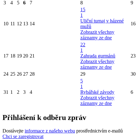
3
4
5
6
7
8
9
15
1
Uliční turnaj v házené
10
11
12
13
14
16
mužů
Zobrazit všechny
záznamy ze dne
22
1
17
18
19
20
21
Zahrada gurmánů
23
Zobrazit všechny
záznamy ze dne
24
25
26
27
28
29
30
5
1
31
1
2
3
4
Rybářské závody
6
Zobrazit všechny
záznamy ze dne
Přihlášení k odběru zpráv
Dostávejte
informace z našeho webu
prostřednictvím e-mailů
Chci se zaregistrovat