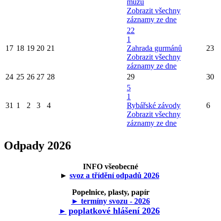
mužů
Zobrazit všechny
záznamy ze dne
22
1
17
18
19
20
21
Zahrada gurmánů
23
Zobrazit všechny
záznamy ze dne
24
25
26
27
28
29
30
5
1
31
1
2
3
4
Rybářské závody
6
Zobrazit všechny
záznamy ze dne
Odpady 2026
INFO všeobecné
►
svoz a třídění odpadů 2026
Popelnice, plasty, papír
► termíny svozu - 2026
poplatkové hlášení 2026
►