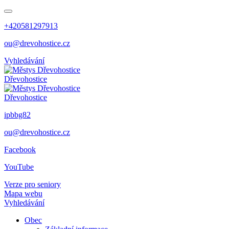
+420581297913
ou@drevohostice.cz
Vyhledávání
Dřevohostice
Dřevohostice
ipbbg82
ou@drevohostice.cz
Facebook
YouTube
Verze pro seniory
Mapa webu
Vyhledávání
Obec