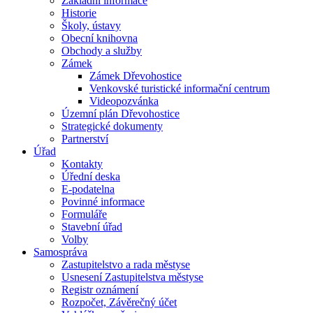
Základní informace
Historie
Školy, ústavy
Obecní knihovna
Obchody a služby
Zámek
Zámek Dřevohostice
Venkovské turistické informační centrum
Videopozvánka
Územní plán Dřevohostice
Strategické dokumenty
Partnerství
Úřad
Kontakty
Úřední deska
E-podatelna
Povinné informace
Formuláře
Stavební úřad
Volby
Samospráva
Zastupitelstvo a rada městyse
Usnesení Zastupitelstva městyse
Registr oznámení
Rozpočet, Závěrečný účet