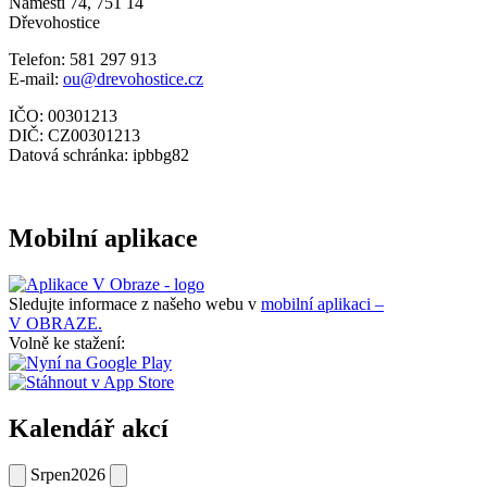
Náměstí 74, 751 14
Dřevohostice
Telefon: 581 297 913
E-mail:
ou@drevohostice.cz
IČO: 00301213
DIČ: CZ00301213
Datová schránka: ipbbg82
Mobilní aplikace
Sledujte informace z našeho webu v
mobilní aplikaci –
V OBRAZE.
Volně ke stažení:
Kalendář akcí
Srpen
2026