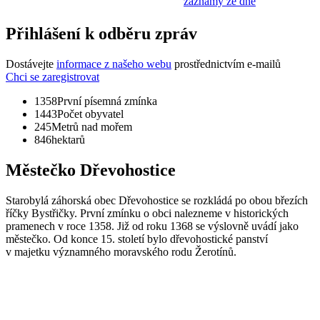
záznamy ze dne
Přihlášení k odběru zpráv
Dostávejte
informace z našeho webu
prostřednictvím e-mailů
Chci se zaregistrovat
1358
První písemná zmínka
1443
Počet obyvatel
245
Metrů nad mořem
846
hektarů
Městečko Dřevohostice
Starobylá záhorská obec Dřevohostice se rozkládá po obou březích
říčky Bystřičky. První zmínku o obci nalezneme v historických
pramenech v roce 1358. Již od roku 1368 se výslovně uvádí jako
městečko. Od konce 15. století bylo dřevohostické panství
v majetku významného moravského rodu Žerotínů.