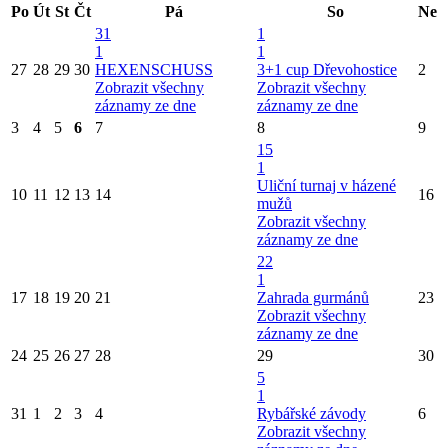
Po
Út
St
Čt
Pá
So
Ne
31
1
1
1
27
28
29
30
HEXENSCHUSS
3+1 cup Dřevohostice
2
Zobrazit všechny
Zobrazit všechny
záznamy ze dne
záznamy ze dne
3
4
5
6
7
8
9
15
1
Uliční turnaj v házené
10
11
12
13
14
16
mužů
Zobrazit všechny
záznamy ze dne
22
1
17
18
19
20
21
Zahrada gurmánů
23
Zobrazit všechny
záznamy ze dne
24
25
26
27
28
29
30
5
1
31
1
2
3
4
Rybářské závody
6
Zobrazit všechny