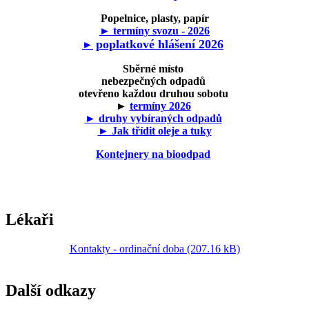
Popelnice, plasty, papír
► termíny svozu - 2026
poplatkové hlášení 2026
►
Sběrné místo
nebezpečných odpadů
otevřeno každou druhou sobotu
►
termíny 2026
► druhy vybíraných odpadů
► Jak třídit oleje a tuky
Kontejnery na bioodpad
Lékaři
Kontakty - ordinační doba (207.16 kB)
Další odkazy