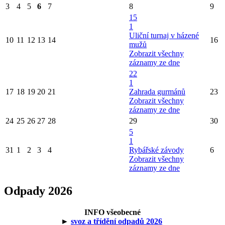
3
4
5
6
7
8
9
15
1
Uliční turnaj v házené
10
11
12
13
14
16
mužů
Zobrazit všechny
záznamy ze dne
22
1
17
18
19
20
21
Zahrada gurmánů
23
Zobrazit všechny
záznamy ze dne
24
25
26
27
28
29
30
5
1
31
1
2
3
4
Rybářské závody
6
Zobrazit všechny
záznamy ze dne
Odpady 2026
INFO všeobecné
►
svoz a třídění odpadů 2026