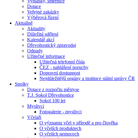
Vyhlášky, směrnice
Dotace
Veřejné zakázky
Výběrová řízení
Aktuálně
Aktuality
Důležitá sdělení
Kalendář akcí
Dřevohostický zpravodaj
Odpady
Užitečné informace
Užitečná telefonní čísla
ČEZ - nahlášení poruchy
Dopravní dostupnost
Nejdůležitější orgány a instituce státní správy ČR
Spolky
Dotace z rozpočtu městyse
T.J. Sokol Dřevohostice
Sokol 100 let
Myslivci
Fotogalerie - myslivci
Včelaři
O významu včel v přírodě a pro člověka
O včelích produktech
O včelích nemocech