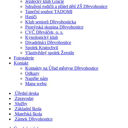
Jezdecký klub Gracie
Sdružení rodičů a přátel dětí ZŠ Dřevohostice
Taneční soubor TADOMI
Hasiči
Klub seniorů Dřevohosticka
Pionýrská skupina Dřevohostice
CVČ Dřeváček, o. s.
Kynologický klub
Divadelníci Dřevohostice
Spolek Kratochvil
Vlastivědný spolek Žerotín
Fotogalerie
Kontakt
Kontakty na Úřad městyse Dřevohostice
Odkazy
Napište nám
Mapa webu
Úřední deska
Zpravodaj
Služby
Základní škola
Mateřská škola
Zámek Dřevohostice