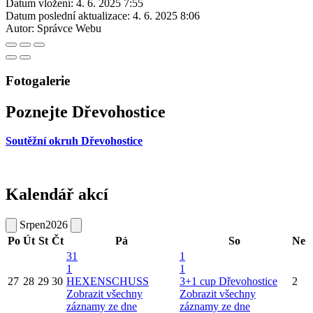
Datum vložení:
4. 6. 2025 7:55
Datum poslední aktualizace:
4. 6. 2025 8:06
Autor:
Správce Webu
Fotogalerie
Poznejte Dřevohostice
Soutěžní okruh Dřevohostice
Kalendář akcí
Srpen
2026
Po
Út
St
Čt
Pá
So
Ne
31
1
1
1
27
28
29
30
HEXENSCHUSS
3+1 cup Dřevohostice
2
Zobrazit všechny
Zobrazit všechny
záznamy ze dne
záznamy ze dne