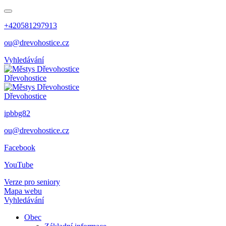
+420581297913
ou@drevohostice.cz
Vyhledávání
Dřevohostice
Dřevohostice
ipbbg82
ou@drevohostice.cz
Facebook
YouTube
Verze pro seniory
Mapa webu
Vyhledávání
Obec