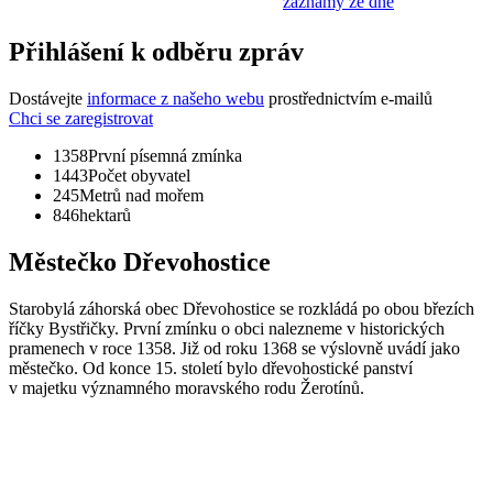
záznamy ze dne
Přihlášení k odběru zpráv
Dostávejte
informace z našeho webu
prostřednictvím e-mailů
Chci se zaregistrovat
1358
První písemná zmínka
1443
Počet obyvatel
245
Metrů nad mořem
846
hektarů
Městečko Dřevohostice
Starobylá záhorská obec Dřevohostice se rozkládá po obou březích
říčky Bystřičky. První zmínku o obci nalezneme v historických
pramenech v roce 1358. Již od roku 1368 se výslovně uvádí jako
městečko. Od konce 15. století bylo dřevohostické panství
v majetku významného moravského rodu Žerotínů.