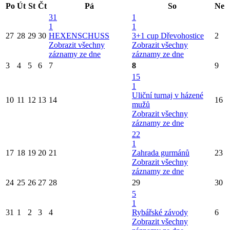
Po
Út
St
Čt
Pá
So
Ne
31
1
1
1
27
28
29
30
HEXENSCHUSS
3+1 cup Dřevohostice
2
Zobrazit všechny
Zobrazit všechny
záznamy ze dne
záznamy ze dne
3
4
5
6
7
8
9
15
1
Uliční turnaj v házené
10
11
12
13
14
16
mužů
Zobrazit všechny
záznamy ze dne
22
1
17
18
19
20
21
Zahrada gurmánů
23
Zobrazit všechny
záznamy ze dne
24
25
26
27
28
29
30
5
1
31
1
2
3
4
Rybářské závody
6
Zobrazit všechny