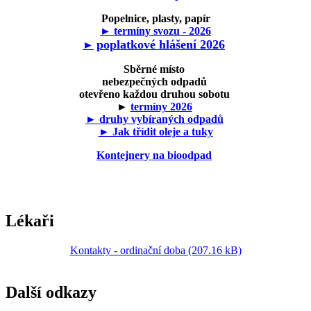
Popelnice, plasty, papír
► termíny svozu - 2026
poplatkové hlášení 2026
►
Sběrné místo
nebezpečných odpadů
otevřeno každou druhou sobotu
►
termíny 2026
► druhy vybíraných odpadů
► Jak třídit oleje a tuky
Kontejnery na bioodpad
Lékaři
Kontakty - ordinační doba (207.16 kB)
Další odkazy