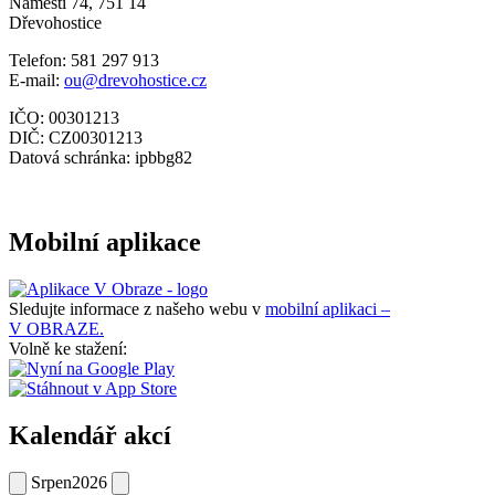
Náměstí 74, 751 14
Dřevohostice
Telefon: 581 297 913
E-mail:
ou@drevohostice.cz
IČO: 00301213
DIČ: CZ00301213
Datová schránka: ipbbg82
Mobilní aplikace
Sledujte informace z našeho webu v
mobilní aplikaci –
V OBRAZE.
Volně ke stažení:
Kalendář akcí
Srpen
2026