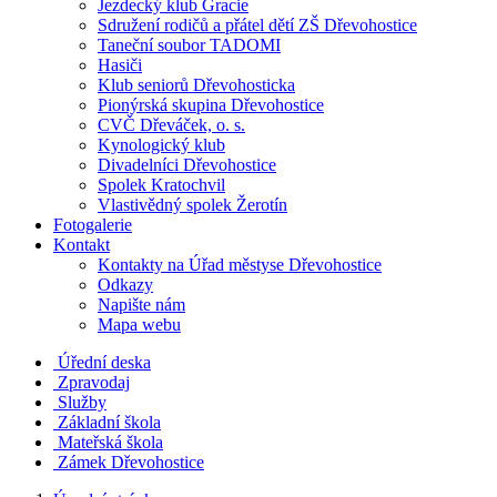
Jezdecký klub Gracie
Sdružení rodičů a přátel dětí ZŠ Dřevohostice
Taneční soubor TADOMI
Hasiči
Klub seniorů Dřevohosticka
Pionýrská skupina Dřevohostice
CVČ Dřeváček, o. s.
Kynologický klub
Divadelníci Dřevohostice
Spolek Kratochvil
Vlastivědný spolek Žerotín
Fotogalerie
Kontakt
Kontakty na Úřad městyse Dřevohostice
Odkazy
Napište nám
Mapa webu
Úřední deska
Zpravodaj
Služby
Základní škola
Mateřská škola
Zámek Dřevohostice