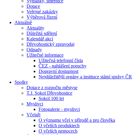
Vyhlášky, směrnice
Dotace
Veřejné zakázky
Výběrová řízení
Aktuálně
Aktuality
Důležitá sdělení
Kalendář akcí
Dřevohostický zpravodaj
Odpady
Užitečné informace
Užitečná telefonní čísla
ČEZ - nahlášení poruchy
Dopravní dostupnost
Nejdůležitější orgány a instituce státní správy ČR
Spolky
Dotace z rozpočtu městyse
T.J. Sokol Dřevohostice
Sokol 100 let
Myslivci
Fotogalerie - myslivci
Včelaři
O významu včel v přírodě a pro člověka
O včelích produktech
O včelích nemocech