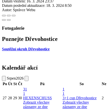
Datum vložení:
16. 3. 2024 23:37
Datum poslední aktualizace:
18. 3. 2024 8:50
Autor:
Správce Webu
Fotogalerie
Poznejte Dřevohostice
Soutěžní okruh Dřevohostice
Kalendář akcí
Srpen
2026
Po
Út
St
Čt
Pá
So
Ne
31
1
1
1
27
28
29
30
HEXENSCHUSS
3+1 cup Dřevohostice
2
Zobrazit všechny
Zobrazit všechny
záznamy ze dne
záznamy ze dne