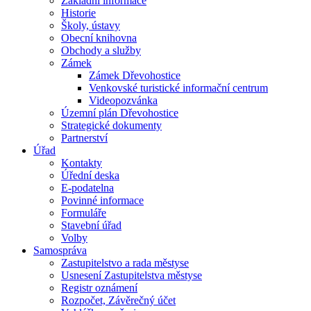
Základní informace
Historie
Školy, ústavy
Obecní knihovna
Obchody a služby
Zámek
Zámek Dřevohostice
Venkovské turistické informační centrum
Videopozvánka
Územní plán Dřevohostice
Strategické dokumenty
Partnerství
Úřad
Kontakty
Úřední deska
E-podatelna
Povinné informace
Formuláře
Stavební úřad
Volby
Samospráva
Zastupitelstvo a rada městyse
Usnesení Zastupitelstva městyse
Registr oznámení
Rozpočet, Závěrečný účet