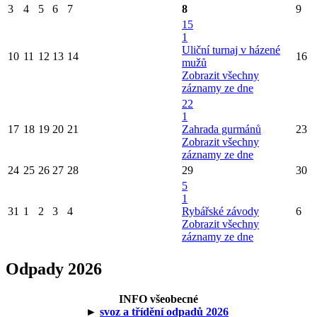
3
4
5
6
7
8
9
15
1
Uliční turnaj v házené
10
11
12
13
14
16
mužů
Zobrazit všechny
záznamy ze dne
22
1
17
18
19
20
21
Zahrada gurmánů
23
Zobrazit všechny
záznamy ze dne
24
25
26
27
28
29
30
5
1
31
1
2
3
4
Rybářské závody
6
Zobrazit všechny
záznamy ze dne
Odpady 2026
INFO všeobecné
►
svoz a třídění odpadů 2026