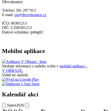
Dřevohostice
Telefon: 581 297 913
E-mail:
ou@drevohostice.cz
IČO: 00301213
DIČ: CZ00301213
Datová schránka: ipbbg82
Mobilní aplikace
Sledujte informace z našeho webu v
mobilní aplikaci –
V OBRAZE.
Volně ke stažení:
Kalendář akcí
Srpen
2026
Po
Út
St
Čt
Pá
So
Ne