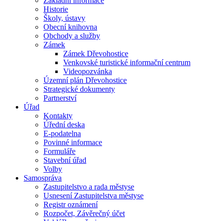
Základní informace
Historie
Školy, ústavy
Obecní knihovna
Obchody a služby
Zámek
Zámek Dřevohostice
Venkovské turistické informační centrum
Videopozvánka
Územní plán Dřevohostice
Strategické dokumenty
Partnerství
Úřad
Kontakty
Úřední deska
E-podatelna
Povinné informace
Formuláře
Stavební úřad
Volby
Samospráva
Zastupitelstvo a rada městyse
Usnesení Zastupitelstva městyse
Registr oznámení
Rozpočet, Závěrečný účet