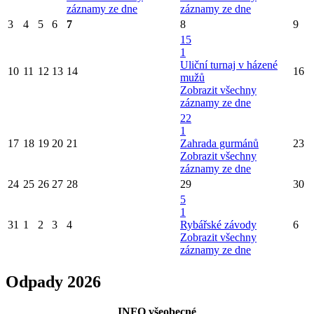
záznamy ze dne
záznamy ze dne
3
4
5
6
7
8
9
15
1
Uliční turnaj v házené
10
11
12
13
14
16
mužů
Zobrazit všechny
záznamy ze dne
22
1
17
18
19
20
21
Zahrada gurmánů
23
Zobrazit všechny
záznamy ze dne
24
25
26
27
28
29
30
5
1
31
1
2
3
4
Rybářské závody
6
Zobrazit všechny
záznamy ze dne
Odpady 2026
INFO všeobecné