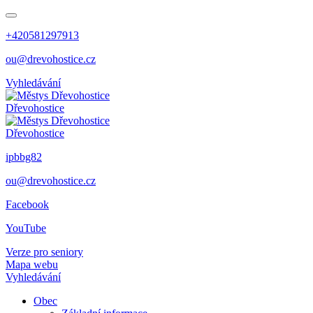
+420581297913
ou@drevohostice.cz
Vyhledávání
Dřevohostice
Dřevohostice
ipbbg82
ou@drevohostice.cz
Facebook
YouTube
Verze pro seniory
Mapa webu
Vyhledávání
Obec