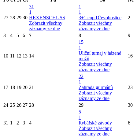
31
1
1
1
27
28
29
30
HEXENSCHUSS
3+1 cup Dřevohostice
2
Zobrazit všechny
Zobrazit všechny
záznamy ze dne
záznamy ze dne
3
4
5
6
7
8
9
15
1
Uliční turnaj v házené
10
11
12
13
14
16
mužů
Zobrazit všechny
záznamy ze dne
22
1
17
18
19
20
21
Zahrada gurmánů
23
Zobrazit všechny
záznamy ze dne
24
25
26
27
28
29
30
5
1
31
1
2
3
4
Rybářské závody
6
Zobrazit všechny
záznamy ze dne