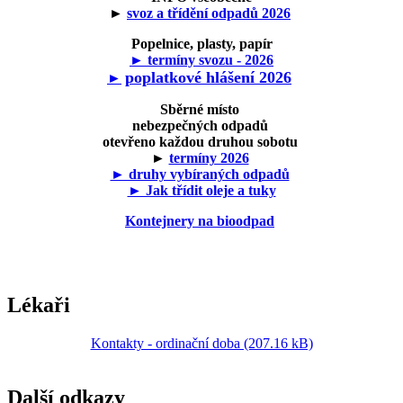
►
svoz a třídění odpadů 2026
Popelnice, plasty, papír
► termíny svozu - 2026
poplatkové hlášení 2026
►
Sběrné místo
nebezpečných odpadů
otevřeno každou druhou sobotu
►
termíny 2026
► druhy vybíraných odpadů
► Jak třídit oleje a tuky
Kontejnery na bioodpad
Lékaři
Kontakty - ordinační doba (207.16 kB)
Další odkazy