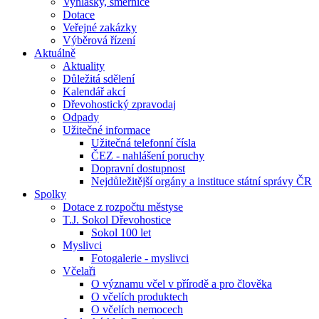
Vyhlášky, směrnice
Dotace
Veřejné zakázky
Výběrová řízení
Aktuálně
Aktuality
Důležitá sdělení
Kalendář akcí
Dřevohostický zpravodaj
Odpady
Užitečné informace
Užitečná telefonní čísla
ČEZ - nahlášení poruchy
Dopravní dostupnost
Nejdůležitější orgány a instituce státní správy ČR
Spolky
Dotace z rozpočtu městyse
T.J. Sokol Dřevohostice
Sokol 100 let
Myslivci
Fotogalerie - myslivci
Včelaři
O významu včel v přírodě a pro člověka
O včelích produktech
O včelích nemocech