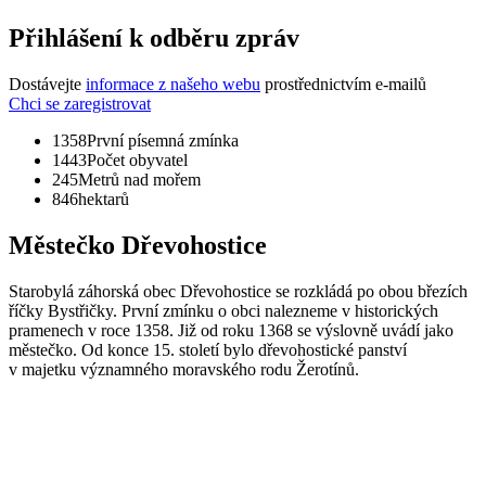
Přihlášení k odběru zpráv
Dostávejte
informace z našeho webu
prostřednictvím e-mailů
Chci se zaregistrovat
1358
První písemná zmínka
1443
Počet obyvatel
245
Metrů nad mořem
846
hektarů
Městečko Dřevohostice
Starobylá záhorská obec Dřevohostice se rozkládá po obou březích
říčky Bystřičky. První zmínku o obci nalezneme v historických
pramenech v roce 1358. Již od roku 1368 se výslovně uvádí jako
městečko. Od konce 15. století bylo dřevohostické panství
v majetku významného moravského rodu Žerotínů.