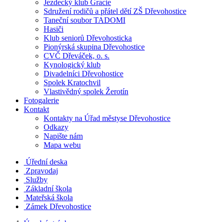
Jezdecký klub Gracie
Sdružení rodičů a přátel dětí ZŠ Dřevohostice
Taneční soubor TADOMI
Hasiči
Klub seniorů Dřevohosticka
Pionýrská skupina Dřevohostice
CVČ Dřeváček, o. s.
Kynologický klub
Divadelníci Dřevohostice
Spolek Kratochvil
Vlastivědný spolek Žerotín
Fotogalerie
Kontakt
Kontakty na Úřad městyse Dřevohostice
Odkazy
Napište nám
Mapa webu
Úřední deska
Zpravodaj
Služby
Základní škola
Mateřská škola
Zámek Dřevohostice