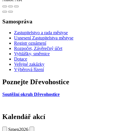
Samospráva
Zastupitelstvo a rada městyse
Usnesení Zastupitelstva městyse
Registr oznámení
Rozpočet, Závěrečný účet
Vyhlášky, směrnice
Dotace
Veřejné zakázky
Výběrová řízení
Poznejte Dřevohostice
Soutěžní okruh Dřevohostice
Kalendář akcí
Srpen
2026