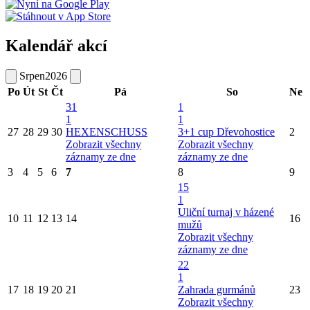
Kalendář akcí
Srpen
2026
Po
Út
St
Čt
Pá
So
Ne
31
1
1
1
27
28
29
30
HEXENSCHUSS
3+1 cup Dřevohostice
2
Zobrazit všechny
Zobrazit všechny
záznamy ze dne
záznamy ze dne
3
4
5
6
7
8
9
15
1
Uliční turnaj v házené
10
11
12
13
14
16
mužů
Zobrazit všechny
záznamy ze dne
22
1
17
18
19
20
21
Zahrada gurmánů
23
Zobrazit všechny