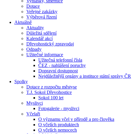
Vyhlášky, směrnice
Dotace
Veřejné zakázky
Výběrová řízení
Aktuálně
Aktuality
Důležitá sdělení
Kalendář akcí
Dřevohostický zpravodaj
Odpady
Užitečné informace
Užitečná telefonní čísla
ČEZ - nahlášení poruchy
Dopravní dostupnost
Nejdůležitější orgány a instituce státní správy ČR
Spolky
Dotace z rozpočtu městyse
T.J. Sokol Dřevohostice
Sokol 100 let
Myslivci
Fotogalerie - myslivci
Včelaři
O významu včel v přírodě a pro člověka
O včelích produktech
O včelích nemocech