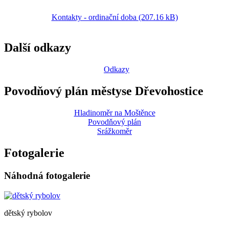
Kontakty - ordinační doba (207.16 kB)
Další odkazy
Odkazy
Povodňový plán městyse Dřevohostice
Hladinoměr na Moštěnce
Povodňový plán
Srážkoměr
Fotogalerie
Náhodná fotogalerie
dětský rybolov