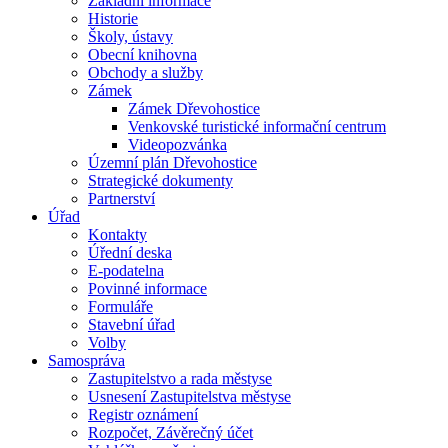
Základní informace
Historie
Školy, ústavy
Obecní knihovna
Obchody a služby
Zámek
Zámek Dřevohostice
Venkovské turistické informační centrum
Videopozvánka
Územní plán Dřevohostice
Strategické dokumenty
Partnerství
Úřad
Kontakty
Úřední deska
E-podatelna
Povinné informace
Formuláře
Stavební úřad
Volby
Samospráva
Zastupitelstvo a rada městyse
Usnesení Zastupitelstva městyse
Registr oznámení
Rozpočet, Závěrečný účet