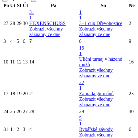
Po
Út
St
Čt
Pá
So
Ne
31
1
1
1
27
28
29
30
HEXENSCHUSS
3+1 cup Dřevohostice
2
Zobrazit všechny
Zobrazit všechny
záznamy ze dne
záznamy ze dne
3
4
5
6
7
8
9
15
1
Uliční turnaj v házené
10
11
12
13
14
16
mužů
Zobrazit všechny
záznamy ze dne
22
1
17
18
19
20
21
Zahrada gurmánů
23
Zobrazit všechny
záznamy ze dne
24
25
26
27
28
29
30
5
1
31
1
2
3
4
Rybářské závody
6
Zobrazit všechny