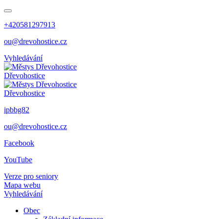
+420581297913
ou@drevohostice.cz
Vyhledávání
Dřevohostice
Dřevohostice
ipbbg82
ou@drevohostice.cz
Facebook
YouTube
Verze pro seniory
Mapa webu
Vyhledávání
Obec