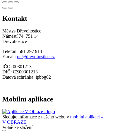
Kontakt
Městys Dřevohostice
Náměstí 74, 751 14
Dřevohostice
Telefon: 581 297 913
E-mail:
ou@drevohostice.cz
IČO: 00301213
DIČ: CZ00301213
Datová schránka: ipbbg82
Mobilní aplikace
Sledujte informace z našeho webu v
mobilní aplikaci –
V OBRAZE.
Volně ke stažení: