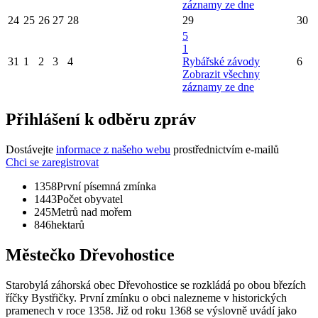
záznamy ze dne
24
25
26
27
28
29
30
5
1
31
1
2
3
4
Rybářské závody
6
Zobrazit všechny
záznamy ze dne
Přihlášení k odběru zpráv
Dostávejte
informace z našeho webu
prostřednictvím e-mailů
Chci se zaregistrovat
1358
První písemná zmínka
1443
Počet obyvatel
245
Metrů nad mořem
846
hektarů
Městečko Dřevohostice
Starobylá záhorská obec Dřevohostice se rozkládá po obou březích
říčky Bystřičky. První zmínku o obci nalezneme v historických
pramenech v roce 1358. Již od roku 1368 se výslovně uvádí jako