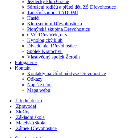
Jezdecký klub Gracie
Sdružení rodičů a přátel dětí ZŠ Dřevohostice
Taneční soubor TADOMI
Hasiči
Klub seniorů Dřevohosticka
Pionýrská skupina Dřevohostice
CVČ Dřeváček, o. s.
Kynologický klub
Divadelníci Dřevohostice
Spolek Kratochvil
Vlastivědný spolek Žerotín
Fotogalerie
Kontakt
Kontakty na Úřad městyse Dřevohostice
Odkazy
Napište nám
Mapa webu
Úřední deska
Zpravodaj
Služby
Základní škola
Mateřská škola
Zámek Dřevohostice