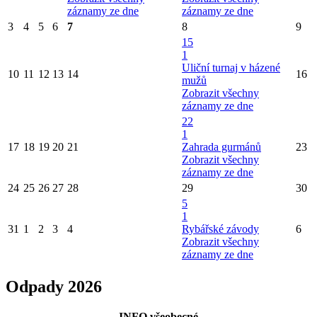
záznamy ze dne
záznamy ze dne
3
4
5
6
7
8
9
15
1
Uliční turnaj v házené
10
11
12
13
14
16
mužů
Zobrazit všechny
záznamy ze dne
22
1
17
18
19
20
21
Zahrada gurmánů
23
Zobrazit všechny
záznamy ze dne
24
25
26
27
28
29
30
5
1
31
1
2
3
4
Rybářské závody
6
Zobrazit všechny
záznamy ze dne
Odpady 2026
INFO všeobecné