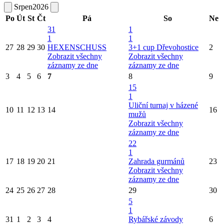
Srpen
2026
Po
Út
St
Čt
Pá
So
Ne
31
1
1
1
27
28
29
30
HEXENSCHUSS
3+1 cup Dřevohostice
2
Zobrazit všechny
Zobrazit všechny
záznamy ze dne
záznamy ze dne
3
4
5
6
7
8
9
15
1
Uliční turnaj v házené
10
11
12
13
14
16
mužů
Zobrazit všechny
záznamy ze dne
22
1
17
18
19
20
21
Zahrada gurmánů
23
Zobrazit všechny
záznamy ze dne
24
25
26
27
28
29
30
5
1
31
1
2
3
4
Rybářské závody
6