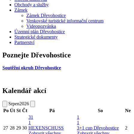
Obchody a služby
Zámek
Zámek Dřevohostice
Venkovské turistické informační centrum
Videopozvánka
Územní plán Dřevohostice
Strategické dokumenty
Partnerství
Poznejte Dřevohostice
Soutěžní okruh Dřevohostice
Kalendář akcí
Srpen
2026
Po
Út
St
Čt
Pá
So
Ne
31
1
1
1
27
28
29
30
HEXENSCHUSS
3+1 cup Dřevohostice
2
Zobrazit všechny
Zobrazit všechny