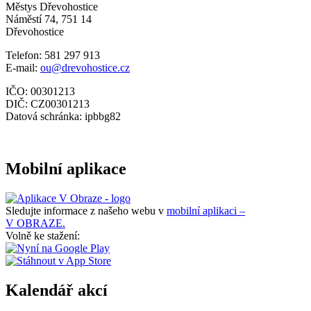
Městys Dřevohostice
Náměstí 74, 751 14
Dřevohostice
Telefon: 581 297 913
E-mail:
ou@drevohostice.cz
IČO: 00301213
DIČ: CZ00301213
Datová schránka: ipbbg82
Mobilní aplikace
Sledujte informace z našeho webu v
mobilní aplikaci –
V OBRAZE.
Volně ke stažení:
Kalendář akcí