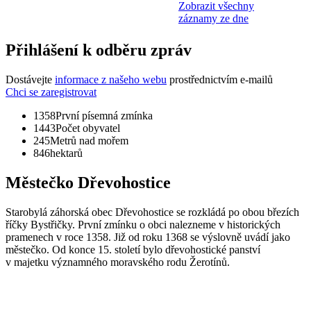
Zobrazit všechny
záznamy ze dne
Přihlášení k odběru zpráv
Dostávejte
informace z našeho webu
prostřednictvím e-mailů
Chci se zaregistrovat
1358
První písemná zmínka
1443
Počet obyvatel
245
Metrů nad mořem
846
hektarů
Městečko Dřevohostice
Starobylá záhorská obec Dřevohostice se rozkládá po obou březích
říčky Bystřičky. První zmínku o obci nalezneme v historických
pramenech v roce 1358. Již od roku 1368 se výslovně uvádí jako
městečko. Od konce 15. století bylo dřevohostické panství
v majetku významného moravského rodu Žerotínů.