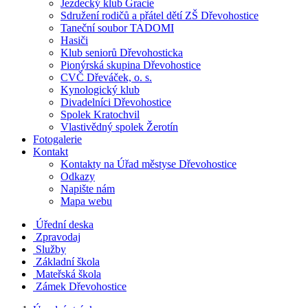
Jezdecký klub Gracie
Sdružení rodičů a přátel dětí ZŠ Dřevohostice
Taneční soubor TADOMI
Hasiči
Klub seniorů Dřevohosticka
Pionýrská skupina Dřevohostice
CVČ Dřeváček, o. s.
Kynologický klub
Divadelníci Dřevohostice
Spolek Kratochvil
Vlastivědný spolek Žerotín
Fotogalerie
Kontakt
Kontakty na Úřad městyse Dřevohostice
Odkazy
Napište nám
Mapa webu
Úřední deska
Zpravodaj
Služby
Základní škola
Mateřská škola
Zámek Dřevohostice