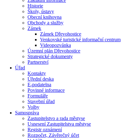
Základní informace
Historie
Školy, ústavy
Obecní knihovna
Obchody a služby
Zámek
Zámek Dřevohostice
Venkovské turistické informační centrum
Videopozvánka
Územní plán Dřevohostice
Strategické dokumenty
Partnerství
Úřad
Kontakty
Úřední deska
E-podatelna
Povinné informace
Formuláře
Stavební úřad
Volby
Samospráva
Zastupitelstvo a rada městyse
Usnesení Zastupitelstva městyse
Registr oznámení
Rozpočet, Závěrečný účet