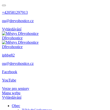
+420581297913
ou@drevohostice.cz
Vyhledávání
Dřevohostice
Dřevohostice
ipbbg82
ou@drevohostice.cz
Facebook
YouTube
Verze pro seniory
Mapa webu
Vyhledávání
Obec