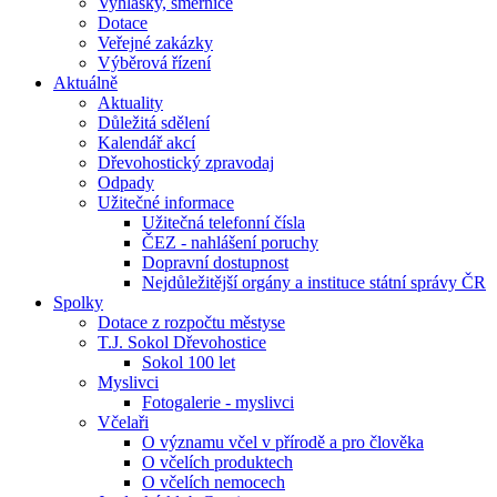
Vyhlášky, směrnice
Dotace
Veřejné zakázky
Výběrová řízení
Aktuálně
Aktuality
Důležitá sdělení
Kalendář akcí
Dřevohostický zpravodaj
Odpady
Užitečné informace
Užitečná telefonní čísla
ČEZ - nahlášení poruchy
Dopravní dostupnost
Nejdůležitější orgány a instituce státní správy ČR
Spolky
Dotace z rozpočtu městyse
T.J. Sokol Dřevohostice
Sokol 100 let
Myslivci
Fotogalerie - myslivci
Včelaři
O významu včel v přírodě a pro člověka
O včelích produktech
O včelích nemocech