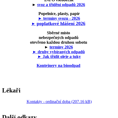
►
svoz a třídění odpadů 2026
Popelnice, plasty, papír
► termíny svozu - 2026
poplatkové hlášení 2026
►
Sběrné místo
nebezpečných odpadů
otevřeno každou druhou sobotu
►
termíny 2026
► druhy vybíraných odpadů
► Jak třídit oleje a tuky
Kontejnery na bioodpad
Lékaři
Kontakty - ordinační doba (207.16 kB)
Další odkazy