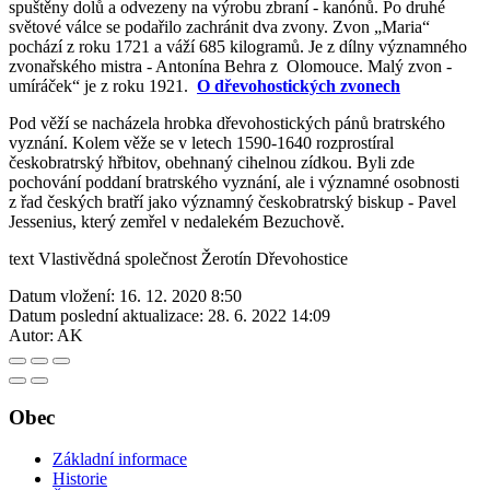
spuštěny dolů a odvezeny na výrobu zbraní - kanónů. Po druhé
světové válce se podařilo zachránit dva zvony. Zvon „Maria“
pochází z roku 1721 a váží 685 kilogramů. Je z dílny významného
zvonařského mistra - Antonína Behra z Olomouce. Malý zvon -
umíráček“ je z roku 1921.
O dřevohostických zvonech
Pod věží se nacházela hrobka dřevohostických pánů bratrského
vyznání. Kolem věže se v letech 1590-1640 rozprostíral
českobratrský hřbitov, obehnaný cihelnou zídkou. Byli zde
pochování poddaní bratrského vyznání, ale i významné osobnosti
z řad českých bratří jako významný českobratrský biskup - Pavel
Jessenius, který zemřel v nedalekém Bezuchově.
text Vlastivědná společnost Žerotín Dřevohostice
Datum vložení:
16. 12. 2020 8:50
Datum poslední aktualizace:
28. 6. 2022 14:09
Autor:
AK
Obec
Základní informace
Historie