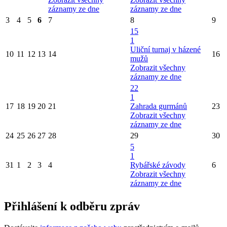
záznamy ze dne
záznamy ze dne
3
4
5
6
7
8
9
15
1
Uliční turnaj v házené
10
11
12
13
14
16
mužů
Zobrazit všechny
záznamy ze dne
22
1
17
18
19
20
21
Zahrada gurmánů
23
Zobrazit všechny
záznamy ze dne
24
25
26
27
28
29
30
5
1
31
1
2
3
4
Rybářské závody
6
Zobrazit všechny
záznamy ze dne
Přihlášení k odběru zpráv