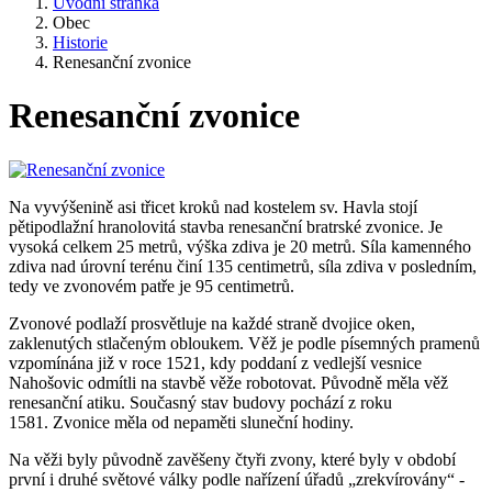
Úvodní stránka
Obec
Historie
Renesanční zvonice
Renesanční zvonice
Na vyvýšenině asi třicet kroků nad kostelem sv. Havla stojí
pětipodlažní hranolovitá stavba renesanční bratrské zvonice. Je
vysoká celkem 25 metrů, výška zdiva je 20 metrů. Síla kamenného
zdiva nad úrovní terénu činí 135 centimetrů, síla zdiva v posledním,
tedy ve zvonovém patře je 95 centimetrů.
Zvonové podlaží prosvětluje na každé straně dvojice oken,
zaklenutých stlačeným obloukem. Věž je podle písemných pramenů
vzpomínána již v roce 1521, kdy poddaní z vedlejší vesnice
Nahošovic odmítli na stavbě věže robotovat. Původně měla věž
renesanční atiku. Současný stav budovy pochází z roku
1581. Zvonice měla od nepaměti sluneční hodiny.
Na věži byly původně zavěšeny čtyři zvony, které byly v období
první i druhé světové války podle nařízení úřadů „zrekvírovány“ -