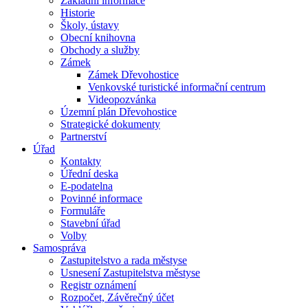
Základní informace
Historie
Školy, ústavy
Obecní knihovna
Obchody a služby
Zámek
Zámek Dřevohostice
Venkovské turistické informační centrum
Videopozvánka
Územní plán Dřevohostice
Strategické dokumenty
Partnerství
Úřad
Kontakty
Úřední deska
E-podatelna
Povinné informace
Formuláře
Stavební úřad
Volby
Samospráva
Zastupitelstvo a rada městyse
Usnesení Zastupitelstva městyse
Registr oznámení
Rozpočet, Závěrečný účet