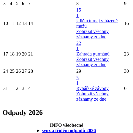
3
4
5
6
7
8
9
15
1
Uliční turnaj v házené
10
11
12
13
14
16
mužů
Zobrazit všechny
záznamy ze dne
22
1
17
18
19
20
21
Zahrada gurmánů
23
Zobrazit všechny
záznamy ze dne
24
25
26
27
28
29
30
5
1
31
1
2
3
4
Rybářské závody
6
Zobrazit všechny
záznamy ze dne
Odpady 2026
INFO všeobecné
►
svoz a třídění odpadů 2026