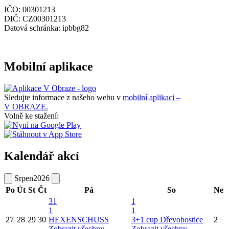
IČO: 00301213
DIČ: CZ00301213
Datová schránka: ipbbg82
Mobilní aplikace
Sledujte informace z našeho webu v
mobilní aplikaci –
V OBRAZE.
Volně ke stažení:
Kalendář akcí
Srpen
2026
Po
Út
St
Čt
Pá
So
Ne
31
1
1
1
27
28
29
30
HEXENSCHUSS
3+1 cup Dřevohostice
2
Zobrazit všechny
Zobrazit všechny