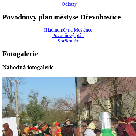
Odkazy
Povodňový plán městyse Dřevohostice
Hladinoměr na Moštěnce
Povodňový plán
Srážkoměr
Fotogalerie
Náhodná fotogalerie