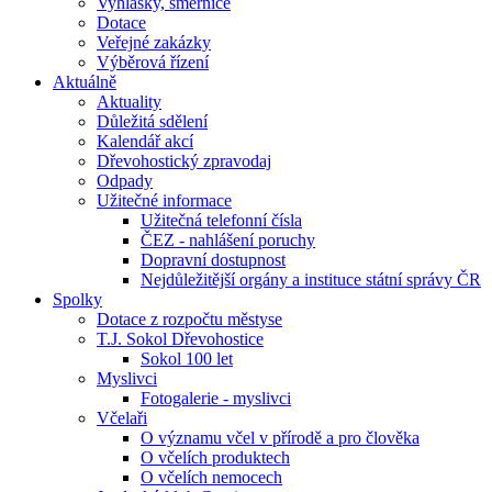
Vyhlášky, směrnice
Dotace
Veřejné zakázky
Výběrová řízení
Aktuálně
Aktuality
Důležitá sdělení
Kalendář akcí
Dřevohostický zpravodaj
Odpady
Užitečné informace
Užitečná telefonní čísla
ČEZ - nahlášení poruchy
Dopravní dostupnost
Nejdůležitější orgány a instituce státní správy ČR
Spolky
Dotace z rozpočtu městyse
T.J. Sokol Dřevohostice
Sokol 100 let
Myslivci
Fotogalerie - myslivci
Včelaři
O významu včel v přírodě a pro člověka
O včelích produktech
O včelích nemocech