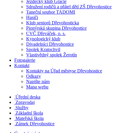
Jezdecký klub Gracie
Sdružení rodičů a přátel dětí ZŠ Dřevohostice
Taneční soubor TADOMI
Hasiči
Klub seniorů Dřevohosticka
Pionýrská skupina Dřevohostice
CVČ Dřeváček, o. s.
Kynologický klub
Divadelníci Dřevohostice
Spolek Kratochvil
Vlastivědný spolek Žerotín
Fotogalerie
Kontakt
Kontakty na Úřad městyse Dřevohostice
Odkazy
Napište nám
Mapa webu
Úřední deska
Zpravodaj
Služby
Základní škola
Mateřská škola
Zámek Dřevohostice