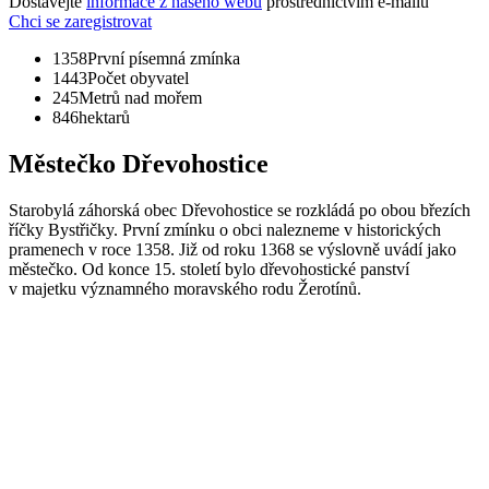
Dostávejte
informace z našeho webu
prostřednictvím e-mailů
Chci se zaregistrovat
1358
První písemná zmínka
1443
Počet obyvatel
245
Metrů nad mořem
846
hektarů
Městečko Dřevohostice
Starobylá záhorská obec Dřevohostice se rozkládá po obou březích
říčky Bystřičky. První zmínku o obci nalezneme v historických
pramenech v roce 1358. Již od roku 1368 se výslovně uvádí jako
městečko. Od konce 15. století bylo dřevohostické panství
v majetku významného moravského rodu Žerotínů.