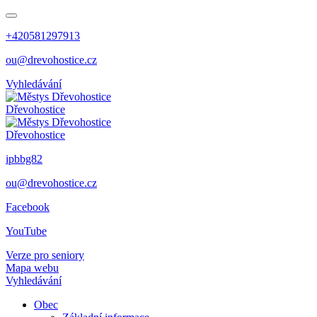
+420581297913
ou@drevohostice.cz
Vyhledávání
Dřevohostice
Dřevohostice
ipbbg82
ou@drevohostice.cz
Facebook
YouTube
Verze pro seniory
Mapa webu
Vyhledávání
Obec