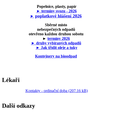
Popelnice, plasty, papír
► termíny svozu - 2026
poplatkové hlášení 2026
►
Sběrné místo
nebezpečných odpadů
otevřeno každou druhou sobotu
►
termíny 2026
► druhy vybíraných odpadů
► Jak třídit oleje a tuky
Kontejnery na bioodpad
Lékaři
Kontakty - ordinační doba (207.16 kB)
Další odkazy