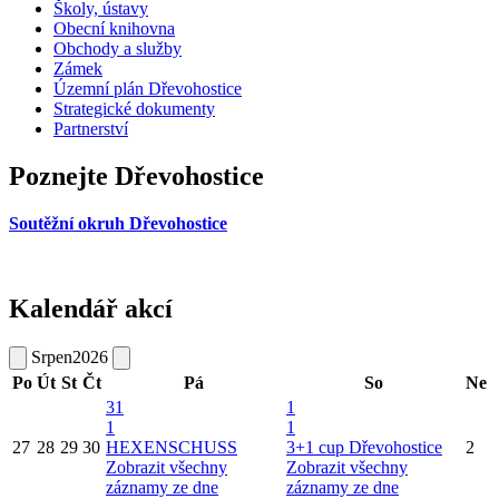
Školy, ústavy
Obecní knihovna
Obchody a služby
Zámek
Územní plán Dřevohostice
Strategické dokumenty
Partnerství
Poznejte Dřevohostice
Soutěžní okruh Dřevohostice
Kalendář akcí
Srpen
2026
Po
Út
St
Čt
Pá
So
Ne
31
1
1
1
27
28
29
30
HEXENSCHUSS
3+1 cup Dřevohostice
2
Zobrazit všechny
Zobrazit všechny
záznamy ze dne
záznamy ze dne