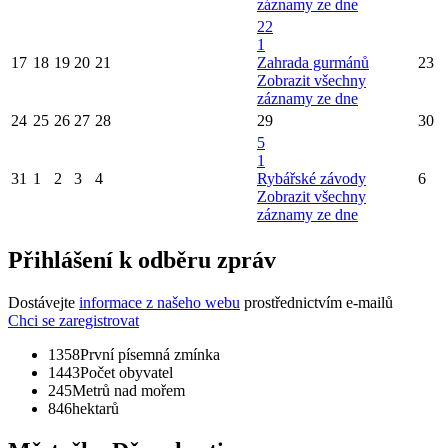
záznamy ze dne
22
1
17
18
19
20
21
Zahrada gurmánů
23
Zobrazit všechny
záznamy ze dne
24
25
26
27
28
29
30
5
1
31
1
2
3
4
Rybářské závody
6
Zobrazit všechny
záznamy ze dne
Přihlášení k odběru zpráv
Dostávejte
informace z našeho webu
prostřednictvím e-mailů
Chci se zaregistrovat
1358
První písemná zmínka
1443
Počet obyvatel
245
Metrů nad mořem
846
hektarů