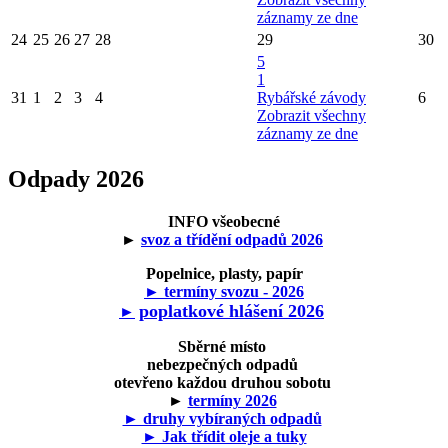
záznamy ze dne
24
25
26
27
28
29
30
5
1
31
1
2
3
4
Rybářské závody
6
Zobrazit všechny
záznamy ze dne
Odpady 2026
INFO všeobecné
►
svoz a třídění odpadů 2026
Popelnice, plasty, papír
► termíny svozu - 2026
poplatkové hlášení 2026
►
Sběrné místo
nebezpečných odpadů
otevřeno každou druhou sobotu
►
termíny 2026
► druhy vybíraných odpadů
► Jak třídit oleje a tuky