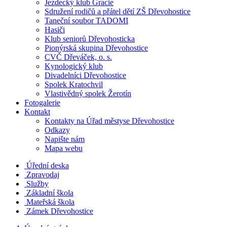
Jezdecký klub Gracie
Sdružení rodičů a přátel dětí ZŠ Dřevohostice
Taneční soubor TADOMI
Hasiči
Klub seniorů Dřevohosticka
Pionýrská skupina Dřevohostice
CVČ Dřeváček, o. s.
Kynologický klub
Divadelníci Dřevohostice
Spolek Kratochvil
Vlastivědný spolek Žerotín
Fotogalerie
Kontakt
Kontakty na Úřad městyse Dřevohostice
Odkazy
Napište nám
Mapa webu
Úřední deska
Zpravodaj
Služby
Základní škola
Mateřská škola
Zámek Dřevohostice