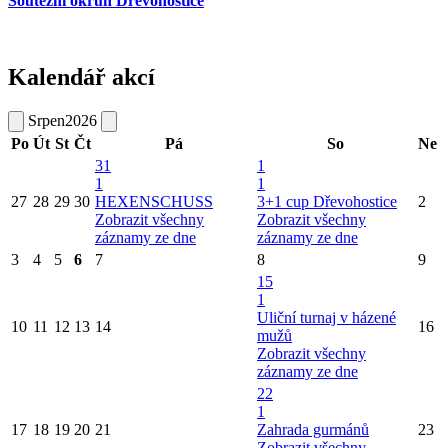
Soutěžní okruh Dřevohostice
Kalendář akcí
Srpen
2026
Po
Út
St
Čt
Pá
So
Ne
31
1
1
1
27
28
29
30
HEXENSCHUSS
3+1 cup Dřevohostice
2
Zobrazit všechny
Zobrazit všechny
záznamy ze dne
záznamy ze dne
3
4
5
6
7
8
9
15
1
Uliční turnaj v házené
10
11
12
13
14
16
mužů
Zobrazit všechny
záznamy ze dne
22
1
17
18
19
20
21
Zahrada gurmánů
23
Zobrazit všechny