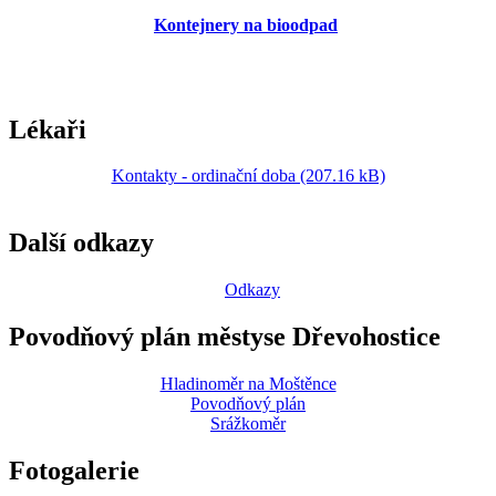
Kontejnery na bioodpad
Lékaři
Kontakty - ordinační doba (207.16 kB)
Další odkazy
Odkazy
Povodňový plán městyse Dřevohostice
Hladinoměr na Moštěnce
Povodňový plán
Srážkoměr
Fotogalerie