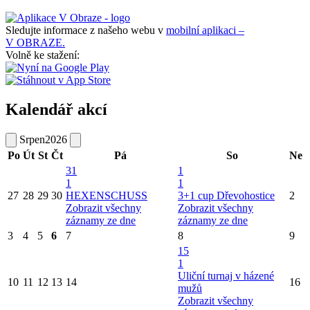
Sledujte informace z našeho webu v
mobilní aplikaci –
V OBRAZE.
Volně ke stažení:
Kalendář akcí
Srpen
2026
Po
Út
St
Čt
Pá
So
Ne
31
1
1
1
27
28
29
30
HEXENSCHUSS
3+1 cup Dřevohostice
2
Zobrazit všechny
Zobrazit všechny
záznamy ze dne
záznamy ze dne
3
4
5
6
7
8
9
15
1
Uliční turnaj v házené
10
11
12
13
14
16
mužů
Zobrazit všechny