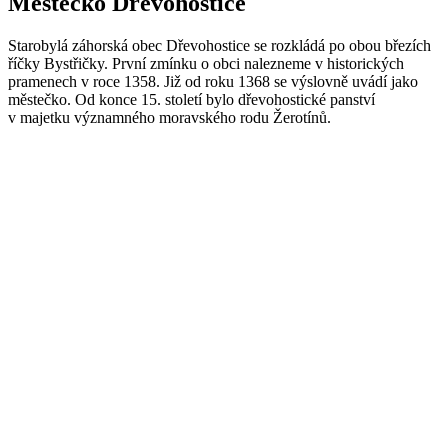
Městečko Dřevohostice
Starobylá záhorská obec Dřevohostice se rozkládá po obou březích
říčky Bystřičky. První zmínku o obci nalezneme v historických
pramenech v roce 1358. Již od roku 1368 se výslovně uvádí jako
městečko. Od konce 15. století bylo dřevohostické panství
v majetku významného moravského rodu Žerotínů.