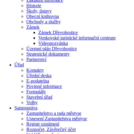
Základní informace
Historie
Školy, ústavy
Obecní knihovna
Obchody a služby
Zámek
Zámek Dřevohostice
Venkovské turistické informační centrum
Videopozvánka
Územní plán Dřevohostice
Strategické dokumenty
Partnerství
Úřad
Kontakty
Úřední deska
E-podatelna
Povinné informace
Formuláře
Stavební úřad
Volby
Samospráva
Zastupitelstvo a rada městyse
Usnesení Zastupitelstva městyse
Registr oznámení
Rozpočet, Závěrečný účet