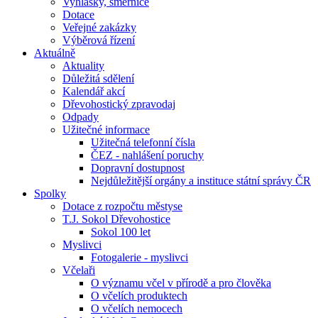
Vyhlášky, směrnice
Dotace
Veřejné zakázky
Výběrová řízení
Aktuálně
Aktuality
Důležitá sdělení
Kalendář akcí
Dřevohostický zpravodaj
Odpady
Užitečné informace
Užitečná telefonní čísla
ČEZ - nahlášení poruchy
Dopravní dostupnost
Nejdůležitější orgány a instituce státní správy ČR
Spolky
Dotace z rozpočtu městyse
T.J. Sokol Dřevohostice
Sokol 100 let
Myslivci
Fotogalerie - myslivci
Včelaři
O významu včel v přírodě a pro člověka
O včelích produktech
O včelích nemocech