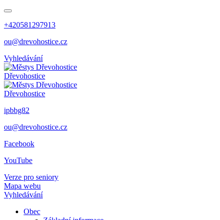
+420581297913
ou@drevohostice.cz
Vyhledávání
Dřevohostice
Dřevohostice
ipbbg82
ou@drevohostice.cz
Facebook
YouTube
Verze pro seniory
Mapa webu
Vyhledávání
Obec