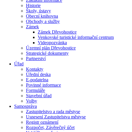
Základní informace
Historie
Školy, ústavy
Obecní knihovna
Obchody a služby
Zámek
Zámek Dřevohostice
Venkovské turistické informační centrum
Videopozvánka
Územní plán Dřevohostice
Strategické dokumenty
Partnerství
Úřad
Kontakty
Úřední deska
E-podatelna
Povinné informace
Formuláře
Stavební úřad
Volby
Samospráva
Zastupitelstvo a rada městyse
Usnesení Zastupitelstva městyse
Registr oznámení
Rozpočet, Závěrečný účet