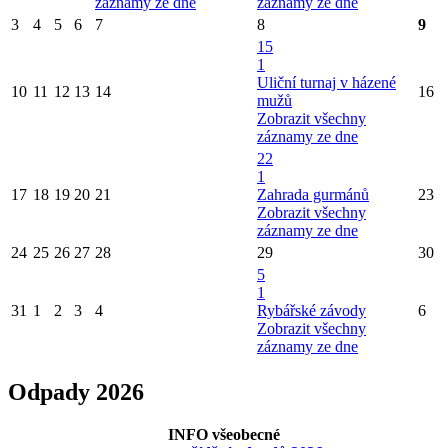
záznamy ze dne
záznamy ze dne
3
4
5
6
7
8
9
15
1
Uliční turnaj v házené
10
11
12
13
14
16
mužů
Zobrazit všechny
záznamy ze dne
22
1
17
18
19
20
21
Zahrada gurmánů
23
Zobrazit všechny
záznamy ze dne
24
25
26
27
28
29
30
5
1
31
1
2
3
4
Rybářské závody
6
Zobrazit všechny
záznamy ze dne
Odpady 2026
INFO všeobecné