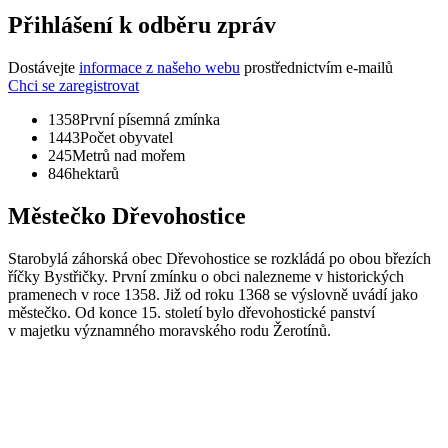
Přihlášení k odběru zpráv
Dostávejte
informace z našeho webu
prostřednictvím e-mailů
Chci se zaregistrovat
1358
První písemná zmínka
1443
Počet obyvatel
245
Metrů nad mořem
846
hektarů
Městečko Dřevohostice
Starobylá záhorská obec Dřevohostice se rozkládá po obou březích
říčky Bystřičky. První zmínku o obci nalezneme v historických
pramenech v roce 1358. Již od roku 1368 se výslovně uvádí jako
městečko. Od konce 15. století bylo dřevohostické panství
v majetku významného moravského rodu Žerotínů.