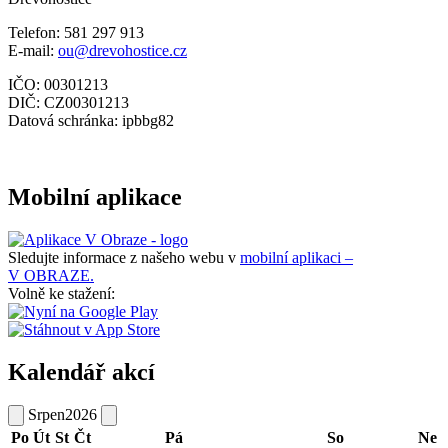
Telefon: 581 297 913
E-mail:
ou@drevohostice.cz
IČO: 00301213
DIČ: CZ00301213
Datová schránka: ipbbg82
Mobilní aplikace
Sledujte informace z našeho webu v
mobilní aplikaci –
V OBRAZE.
Volně ke stažení:
Kalendář akcí
Srpen
2026
Po
Út
St
Čt
Pá
So
Ne