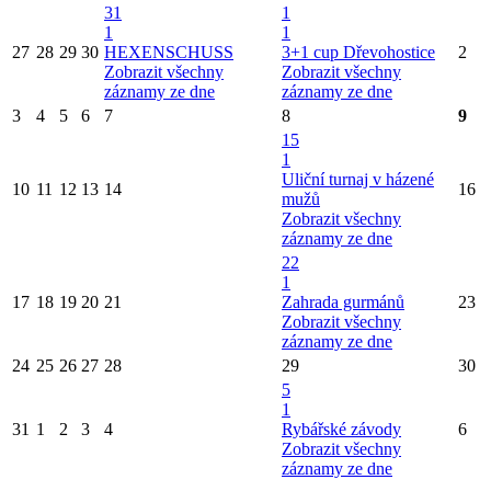
31
1
1
1
27
28
29
30
HEXENSCHUSS
3+1 cup Dřevohostice
2
Zobrazit všechny
Zobrazit všechny
záznamy ze dne
záznamy ze dne
3
4
5
6
7
8
9
15
1
Uliční turnaj v házené
10
11
12
13
14
16
mužů
Zobrazit všechny
záznamy ze dne
22
1
17
18
19
20
21
Zahrada gurmánů
23
Zobrazit všechny
záznamy ze dne
24
25
26
27
28
29
30
5
1
31
1
2
3
4
Rybářské závody
6
Zobrazit všechny
záznamy ze dne