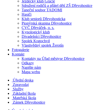
Jezdecký klub Gracie
Sdružení rodičů a přátel dětí ZŠ Dřevohostice
Taneční soubor TADOMI
Hasiči
Klub seniorů Dřevohosticka
Pionýrská skupina Dřevohostice
CVČ Dřeváček, o. s.
Kynologický klub
Divadelníci Dřevohostice
Spolek Kratochvil
Vlastivědný spolek Žerotín
Fotogalerie
Kontakt
Kontakty na Úřad městyse Dřevohostice
Odkazy
Napište nám
Mapa webu
Úřední deska
Zpravodaj
Služby
Základní škola
Mateřská škola
Zámek Dřevohostice