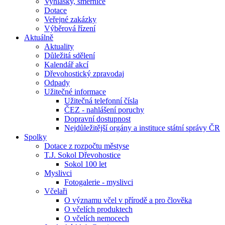
Vyhlášky, směrnice
Dotace
Veřejné zakázky
Výběrová řízení
Aktuálně
Aktuality
Důležitá sdělení
Kalendář akcí
Dřevohostický zpravodaj
Odpady
Užitečné informace
Užitečná telefonní čísla
ČEZ - nahlášení poruchy
Dopravní dostupnost
Nejdůležitější orgány a instituce státní správy ČR
Spolky
Dotace z rozpočtu městyse
T.J. Sokol Dřevohostice
Sokol 100 let
Myslivci
Fotogalerie - myslivci
Včelaři
O významu včel v přírodě a pro člověka
O včelích produktech
O včelích nemocech