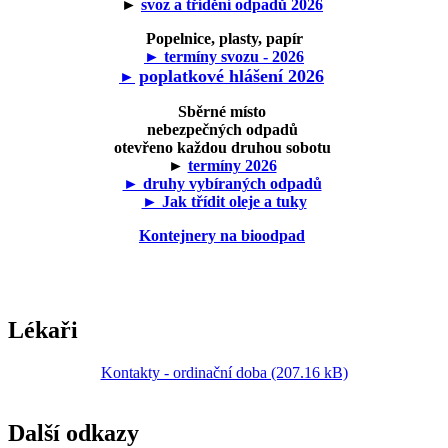
►
svoz a třídění odpadů 2026
Popelnice, plasty, papír
► termíny svozu - 2026
poplatkové hlášení 2026
►
Sběrné místo
nebezpečných odpadů
otevřeno každou druhou sobotu
►
termíny 2026
► druhy vybíraných odpadů
► Jak třídit oleje a tuky
Kontejnery na bioodpad
Lékaři
Kontakty - ordinační doba (207.16 kB)
Další odkazy