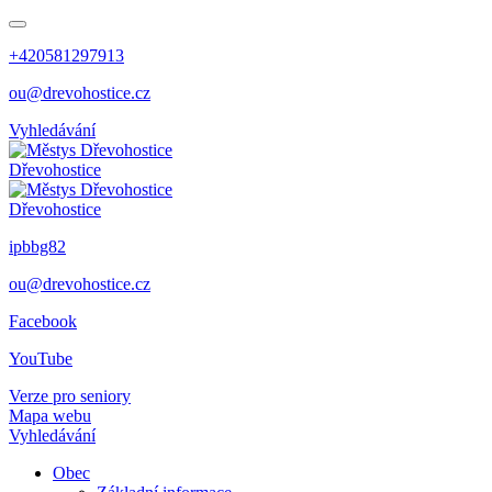
+420581297913
ou@drevohostice.cz
Vyhledávání
Dřevohostice
Dřevohostice
ipbbg82
ou@drevohostice.cz
Facebook
YouTube
Verze pro seniory
Mapa webu
Vyhledávání
Obec