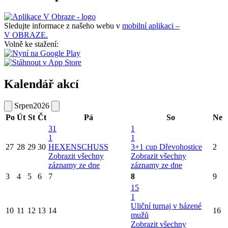
Sledujte informace z našeho webu v
mobilní aplikaci –
V OBRAZE.
Volně ke stažení:
Kalendář akcí
Srpen
2026
Po
Út
St
Čt
Pá
So
Ne
31
1
1
1
27
28
29
30
HEXENSCHUSS
3+1 cup Dřevohostice
2
Zobrazit všechny
Zobrazit všechny
záznamy ze dne
záznamy ze dne
3
4
5
6
7
8
9
15
1
Uliční turnaj v házené
10
11
12
13
14
16
mužů
Zobrazit všechny