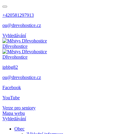
+420581297913
ou@drevohostice.cz
Vyhledávání
Dřevohostice
Dřevohostice
ipbbg82
ou@drevohostice.cz
Facebook
YouTube
Verze pro seniory
Mapa webu
Vyhledávání
Obec