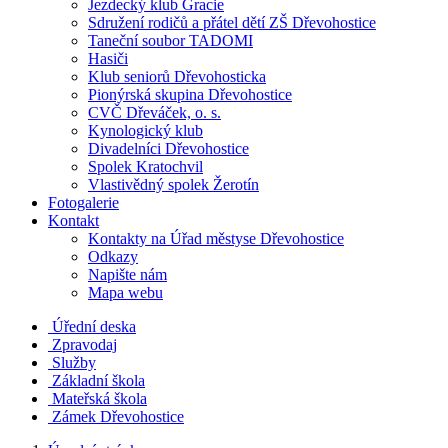
Jezdecký klub Gracie
Sdružení rodičů a přátel dětí ZŠ Dřevohostice
Taneční soubor TADOMI
Hasiči
Klub seniorů Dřevohosticka
Pionýrská skupina Dřevohostice
CVČ Dřeváček, o. s.
Kynologický klub
Divadelníci Dřevohostice
Spolek Kratochvil
Vlastivědný spolek Žerotín
Fotogalerie
Kontakt
Kontakty na Úřad městyse Dřevohostice
Odkazy
Napište nám
Mapa webu
Úřední deska
Zpravodaj
Služby
Základní škola
Mateřská škola
Zámek Dřevohostice