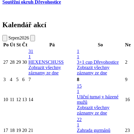
Soutěžní okruh Dřevohostice
Kalendář akcí
Srpen
2026
Po
Út
St
Čt
Pá
So
Ne
31
1
1
1
27
28
29
30
HEXENSCHUSS
3+1 cup Dřevohostice
2
Zobrazit všechny
Zobrazit všechny
záznamy ze dne
záznamy ze dne
3
4
5
6
7
8
9
15
1
Uliční turnaj v házené
10
11
12
13
14
16
mužů
Zobrazit všechny
záznamy ze dne
22
1
17
18
19
20
21
Zahrada gurmánů
23