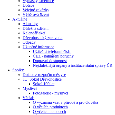
Vyhlášky, směrnice
Dotace
Veřejné zakázky
Výběrová řízení
Aktuálně
Aktuality
Důležitá sdělení
Kalendář akcí
Dřevohostický zpravodaj
Odpady
Užitečné informace
Užitečná telefonní čísla
ČEZ - nahlášení poruchy
Dopravní dostupnost
Nejdůležitější orgány a instituce státní správy ČR
Spolky
Dotace z rozpočtu městyse
T.J. Sokol Dřevohostice
Sokol 100 let
Myslivci
Fotogalerie - myslivci
Včelaři
O významu včel v přírodě a pro člověka
O včelích produktech
O včelích nemocech