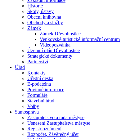
Základní informace
Historie
Školy, ústavy
Obecní knihovna
Obchody a služby
Zámek
Zámek Dřevohostice
Venkovské turistické informační centrum
Videopozvánka
Územní plán Dřevohostice
Strategické dokumenty
Partnerství
Úřad
Kontakty
Úřední deska
E-podatelna
Povinné informace
Formuláře
Stavební úřad
Volby
Samospráva
Zastupitelstvo a rada městyse
Usnesení Zastupitelstva městyse
Registr oznámení
Rozpočet, Závěrečný účet