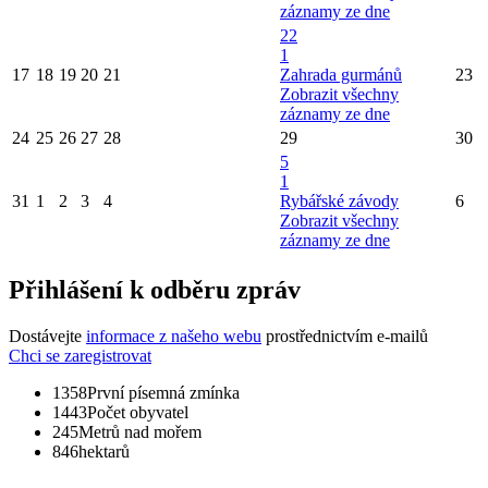
záznamy ze dne
22
1
17
18
19
20
21
Zahrada gurmánů
23
Zobrazit všechny
záznamy ze dne
24
25
26
27
28
29
30
5
1
31
1
2
3
4
Rybářské závody
6
Zobrazit všechny
záznamy ze dne
Přihlášení k odběru zpráv
Dostávejte
informace z našeho webu
prostřednictvím e-mailů
Chci se zaregistrovat
1358
První písemná zmínka
1443
Počet obyvatel
245
Metrů nad mořem
846
hektarů