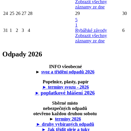
Zobrazit všechny
záznamy ze dne
24
25
26
27
28
29
30
5
1
31
1
2
3
4
Rybářské závody
6
Zobrazit všechny
záznamy ze dne
Odpady 2026
INFO všeobecné
►
svoz a třídění odpadů 2026
Popelnice, plasty, papír
► termíny svozu - 2026
poplatkové hlášení 2026
►
Sběrné místo
nebezpečných odpadů
otevřeno každou druhou sobotu
►
termíny 2026
► druhy vybíraných odpadů
► Jak třídit oleje a tuky