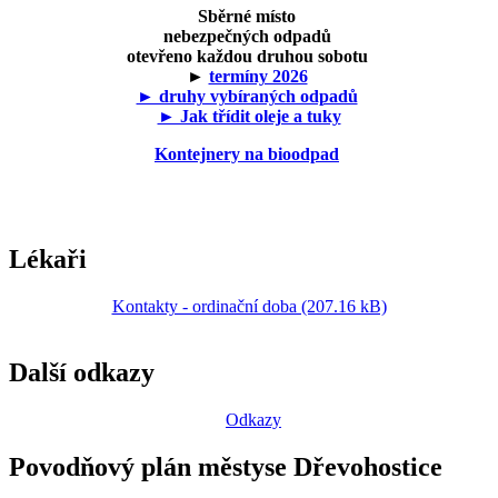
Sběrné místo
nebezpečných odpadů
otevřeno každou druhou sobotu
►
termíny 2026
► druhy vybíraných odpadů
► Jak třídit oleje a tuky
Kontejnery na bioodpad
Lékaři
Kontakty - ordinační doba (207.16 kB)
Další odkazy
Odkazy
Povodňový plán městyse Dřevohostice