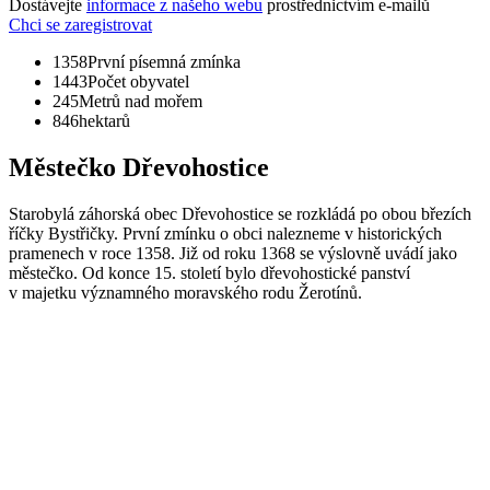
Dostávejte
informace z našeho webu
prostřednictvím e-mailů
Chci se zaregistrovat
1358
První písemná zmínka
1443
Počet obyvatel
245
Metrů nad mořem
846
hektarů
Městečko Dřevohostice
Starobylá záhorská obec Dřevohostice se rozkládá po obou březích
říčky Bystřičky. První zmínku o obci nalezneme v historických
pramenech v roce 1358. Již od roku 1368 se výslovně uvádí jako
městečko. Od konce 15. století bylo dřevohostické panství
v majetku významného moravského rodu Žerotínů.