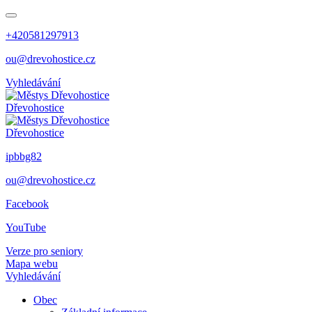
+420581297913
ou@drevohostice.cz
Vyhledávání
Dřevohostice
Dřevohostice
ipbbg82
ou@drevohostice.cz
Facebook
YouTube
Verze pro seniory
Mapa webu
Vyhledávání
Obec