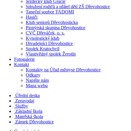
Jezdecký klub Gracie
Sdružení rodičů a přátel dětí ZŠ Dřevohostice
Taneční soubor TADOMI
Hasiči
Klub seniorů Dřevohosticka
Pionýrská skupina Dřevohostice
CVČ Dřeváček, o. s.
Kynologický klub
Divadelníci Dřevohostice
Spolek Kratochvil
Vlastivědný spolek Žerotín
Fotogalerie
Kontakt
Kontakty na Úřad městyse Dřevohostice
Odkazy
Napište nám
Mapa webu
Úřední deska
Zpravodaj
Služby
Základní škola
Mateřská škola
Zámek Dřevohostice