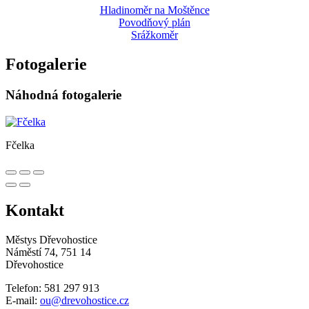
Hladinoměr na Moštěnce
Povodňový plán
Srážkoměr
Fotogalerie
Náhodná fotogalerie
Fčelka
Kontakt
Městys Dřevohostice
Náměstí 74, 751 14
Dřevohostice
Telefon: 581 297 913
E-mail:
ou@drevohostice.cz