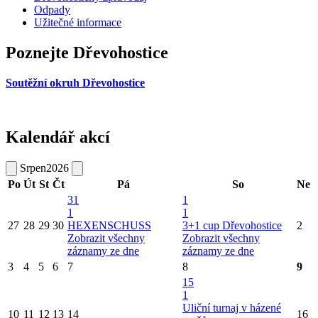
Odpady
Užitečné informace
Poznejte Dřevohostice
Soutěžní okruh Dřevohostice
Kalendář akcí
Srpen
2026
Po
Út
St
Čt
Pá
So
Ne
31
1
1
1
27
28
29
30
HEXENSCHUSS
3+1 cup Dřevohostice
2
Zobrazit všechny
Zobrazit všechny
záznamy ze dne
záznamy ze dne
3
4
5
6
7
8
9
15
1
Uliční turnaj v házené
10
11
12
13
14
16