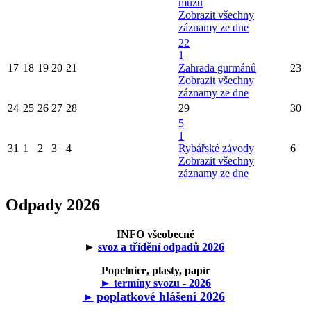
mužů
Zobrazit všechny
záznamy ze dne
22
1
17
18
19
20
21
Zahrada gurmánů
23
Zobrazit všechny
záznamy ze dne
24
25
26
27
28
29
30
5
1
31
1
2
3
4
Rybářské závody
6
Zobrazit všechny
záznamy ze dne
Odpady 2026
INFO všeobecné
►
svoz a třídění odpadů 2026
Popelnice, plasty, papír
► termíny svozu - 2026
poplatkové hlášení 2026
►