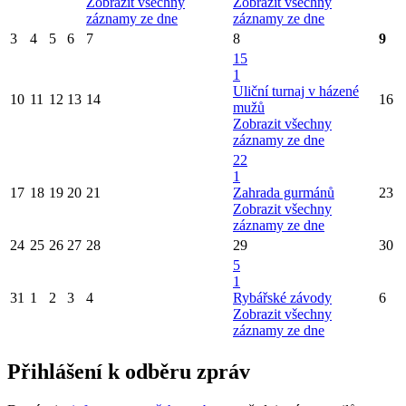
Zobrazit všechny
Zobrazit všechny
záznamy ze dne
záznamy ze dne
3
4
5
6
7
8
9
15
1
Uliční turnaj v házené
10
11
12
13
14
16
mužů
Zobrazit všechny
záznamy ze dne
22
1
17
18
19
20
21
Zahrada gurmánů
23
Zobrazit všechny
záznamy ze dne
24
25
26
27
28
29
30
5
1
31
1
2
3
4
Rybářské závody
6
Zobrazit všechny
záznamy ze dne
Přihlášení k odběru zpráv