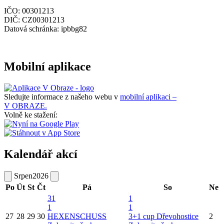
IČO: 00301213
DIČ: CZ00301213
Datová schránka: ipbbg82
Mobilní aplikace
Sledujte informace z našeho webu v
mobilní aplikaci –
V OBRAZE.
Volně ke stažení:
Kalendář akcí
Srpen
2026
Po
Út
St
Čt
Pá
So
Ne
31
1
1
1
27
28
29
30
HEXENSCHUSS
3+1 cup Dřevohostice
2