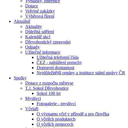
Vyhlášky, směrnice
Dotace
Veřejné zakázky
Výběrová řízení
Aktuálně
Aktuality
Důležitá sdělení
Kalendář akcí
Dřevohostický zpravodaj
Odpady
Užitečné informace
Užitečná telefonní čísla
ČEZ - nahlášení poruchy
Dopravní dostupnost
Nejdůležitější orgány a instituce státní správy ČR
Spolky
Dotace z rozpočtu městyse
T.J. Sokol Dřevohostice
Sokol 100 let
Myslivci
Fotogalerie - myslivci
Včelaři
O významu včel v přírodě a pro člověka
O včelích produktech
O včelích nemocech