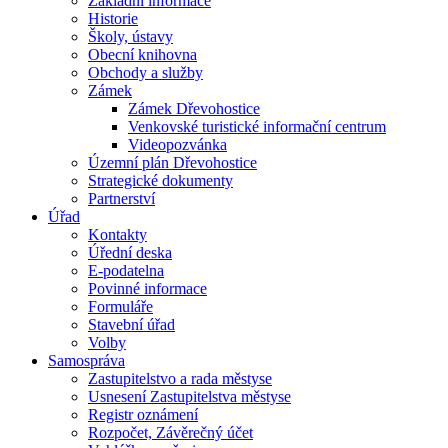
Základní informace
Historie
Školy, ústavy
Obecní knihovna
Obchody a služby
Zámek
Zámek Dřevohostice
Venkovské turistické informační centrum
Videopozvánka
Územní plán Dřevohostice
Strategické dokumenty
Partnerství
Úřad
Kontakty
Úřední deska
E-podatelna
Povinné informace
Formuláře
Stavební úřad
Volby
Samospráva
Zastupitelstvo a rada městyse
Usnesení Zastupitelstva městyse
Registr oznámení
Rozpočet, Závěrečný účet