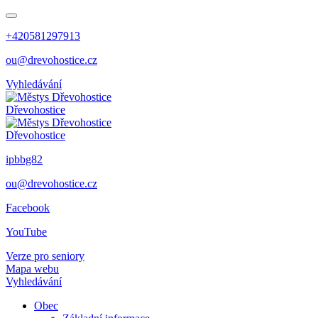
+420581297913
ou@drevohostice.cz
Vyhledávání
Dřevohostice
Dřevohostice
ipbbg82
ou@drevohostice.cz
Facebook
YouTube
Verze pro seniory
Mapa webu
Vyhledávání
Obec