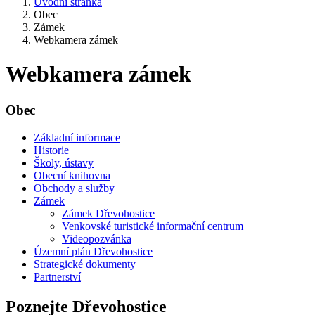
Úvodní stránka
Obec
Zámek
Webkamera zámek
Webkamera zámek
Obec
Základní informace
Historie
Školy, ústavy
Obecní knihovna
Obchody a služby
Zámek
Zámek Dřevohostice
Venkovské turistické informační centrum
Videopozvánka
Územní plán Dřevohostice
Strategické dokumenty
Partnerství
Poznejte Dřevohostice