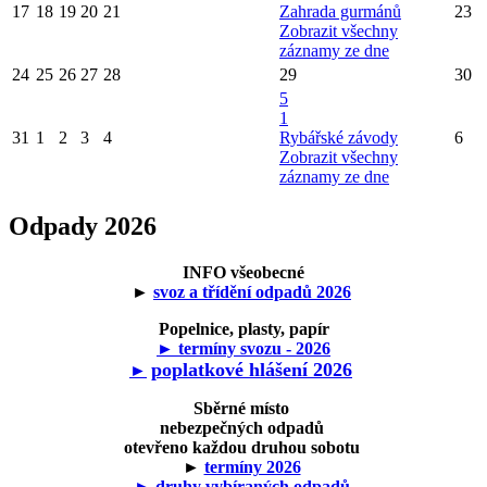
17
18
19
20
21
Zahrada gurmánů
23
Zobrazit všechny
záznamy ze dne
24
25
26
27
28
29
30
5
1
31
1
2
3
4
Rybářské závody
6
Zobrazit všechny
záznamy ze dne
Odpady 2026
INFO všeobecné
►
svoz a třídění odpadů 2026
Popelnice, plasty, papír
► termíny svozu - 2026
poplatkové hlášení 2026
►
Sběrné místo
nebezpečných odpadů
otevřeno každou druhou sobotu
►
termíny 2026
► druhy vybíraných odpadů