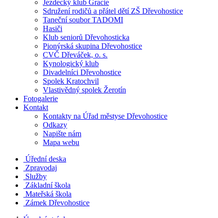
Jezdecký klub Gracie
Sdružení rodičů a přátel dětí ZŠ Dřevohostice
Taneční soubor TADOMI
Hasiči
Klub seniorů Dřevohosticka
Pionýrská skupina Dřevohostice
CVČ Dřeváček, o. s.
Kynologický klub
Divadelníci Dřevohostice
Spolek Kratochvil
Vlastivědný spolek Žerotín
Fotogalerie
Kontakt
Kontakty na Úřad městyse Dřevohostice
Odkazy
Napište nám
Mapa webu
Úřední deska
Zpravodaj
Služby
Základní škola
Mateřská škola
Zámek Dřevohostice