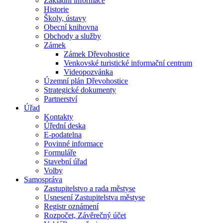
Základní informace
Historie
Školy, ústavy
Obecní knihovna
Obchody a služby
Zámek
Zámek Dřevohostice
Venkovské turistické informační centrum
Videopozvánka
Územní plán Dřevohostice
Strategické dokumenty
Partnerství
Úřad
Kontakty
Úřední deska
E-podatelna
Povinné informace
Formuláře
Stavební úřad
Volby
Samospráva
Zastupitelstvo a rada městyse
Usnesení Zastupitelstva městyse
Registr oznámení
Rozpočet, Závěrečný účet