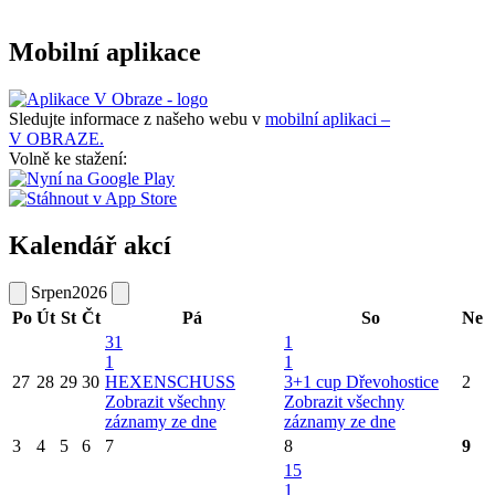
Mobilní aplikace
Sledujte informace z našeho webu v
mobilní aplikaci –
V OBRAZE.
Volně ke stažení:
Kalendář akcí
Srpen
2026
Po
Út
St
Čt
Pá
So
Ne
31
1
1
1
27
28
29
30
HEXENSCHUSS
3+1 cup Dřevohostice
2
Zobrazit všechny
Zobrazit všechny
záznamy ze dne
záznamy ze dne
3
4
5
6
7
8
9
15
1