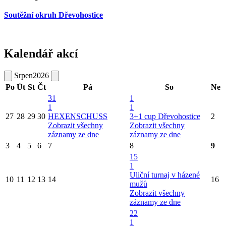
Soutěžní okruh Dřevohostice
Kalendář akcí
Srpen
2026
Po
Út
St
Čt
Pá
So
Ne
31
1
1
1
27
28
29
30
HEXENSCHUSS
3+1 cup Dřevohostice
2
Zobrazit všechny
Zobrazit všechny
záznamy ze dne
záznamy ze dne
3
4
5
6
7
8
9
15
1
Uliční turnaj v házené
10
11
12
13
14
16
mužů
Zobrazit všechny
záznamy ze dne
22
1