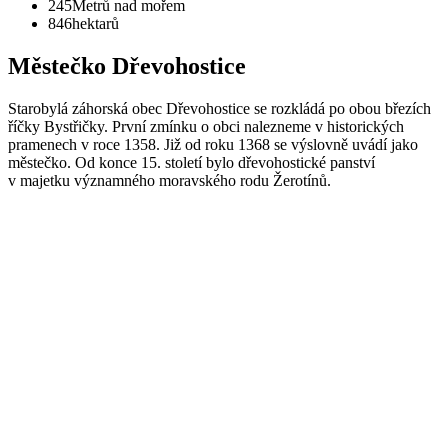
245
Metrů nad mořem
846
hektarů
Městečko Dřevohostice
Starobylá záhorská obec Dřevohostice se rozkládá po obou březích
říčky Bystřičky. První zmínku o obci nalezneme v historických
pramenech v roce 1358. Již od roku 1368 se výslovně uvádí jako
městečko. Od konce 15. století bylo dřevohostické panství
v majetku významného moravského rodu Žerotínů.