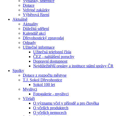
Vyhlášky, směrnice
Dotace
Veřejné zakázky
Výběrová řízení
Aktuálně
Aktuality
Důležitá sdělení
Kalendář akcí
Dřevohostický zpravodaj
Odpady
Užitečné informace
Užitečná telefonní čísla
ČEZ - nahlášení poruchy
Dopravní dostupnost
Nejdůležitější orgány a instituce státní správy ČR
Spolky
Dotace z rozpočtu městyse
T.J. Sokol Dřevohostice
Sokol 100 let
Myslivci
Fotogalerie - myslivci
Včelaři
O významu včel v přírodě a pro člověka
O včelích produktech
O včelích nemocech