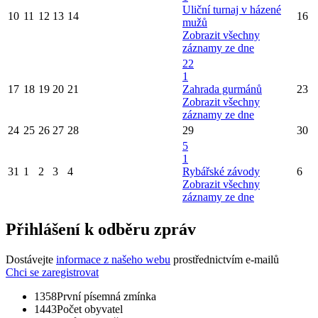
Uliční turnaj v házené
10
11
12
13
14
16
mužů
Zobrazit všechny
záznamy ze dne
22
1
17
18
19
20
21
Zahrada gurmánů
23
Zobrazit všechny
záznamy ze dne
24
25
26
27
28
29
30
5
1
31
1
2
3
4
Rybářské závody
6
Zobrazit všechny
záznamy ze dne
Přihlášení k odběru zpráv
Dostávejte
informace z našeho webu
prostřednictvím e-mailů
Chci se zaregistrovat
1358
První písemná zmínka
1443
Počet obyvatel