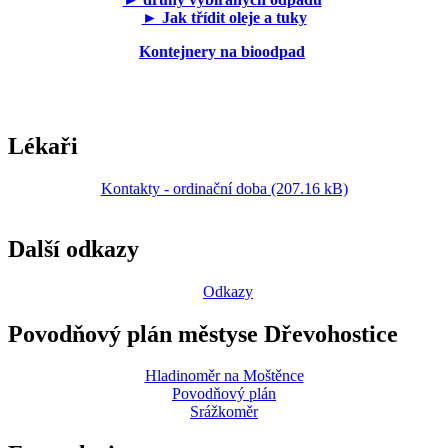
► Jak třídit oleje a tuky
Kontejnery na bioodpad
Lékaři
Kontakty - ordinační doba (207.16 kB)
Další odkazy
Odkazy
Povodňový plán městyse Dřevohostice
Hladinoměr na Moštěnce
Povodňový plán
Srážkoměr