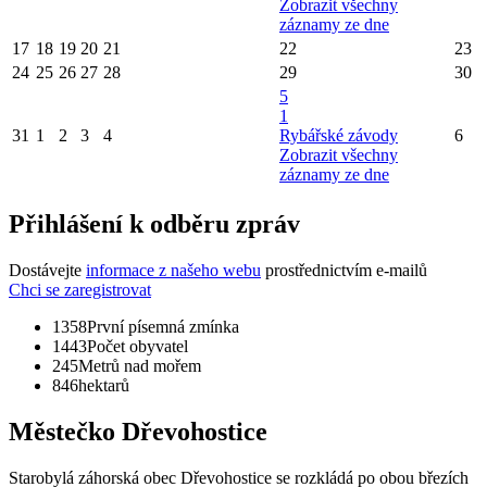
Zobrazit všechny
záznamy ze dne
17
18
19
20
21
22
23
24
25
26
27
28
29
30
5
1
31
1
2
3
4
Rybářské závody
6
Zobrazit všechny
záznamy ze dne
Přihlášení k odběru zpráv
Dostávejte
informace z našeho webu
prostřednictvím e-mailů
Chci se zaregistrovat
1358
První písemná zmínka
1443
Počet obyvatel
245
Metrů nad mořem
846
hektarů
Městečko Dřevohostice
Starobylá záhorská obec Dřevohostice se rozkládá po obou březích