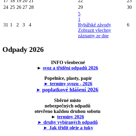
17
18
19
20
21
22
23
24
25
26
27
28
29
30
5
1
31
1
2
3
4
Rybářské závody
6
Zobrazit všechny
záznamy ze dne
Odpady 2026
INFO všeobecné
►
svoz a třídění odpadů 2026
Popelnice, plasty, papír
► termíny svozu - 2026
poplatkové hlášení 2026
►
Sběrné místo
nebezpečných odpadů
otevřeno každou druhou sobotu
►
termíny 2026
► druhy vybíraných odpadů
► Jak třídit oleje a tuky