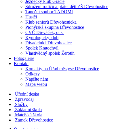
Jezdecký klub Gracie
Sdružení rodičů a přátel dětí ZŠ Dřevohostice
Taneční soubor TADOMI
Hasiči
Klub seniorů Dřevohosticka
Pionýrská skupina Dřevohostice
CVČ Dřeváček, o. s.
Kynologický klub
Divadelníci Dřevohostice
Spolek Kratochvil
Vlastivědný spolek Žerotín
Fotogalerie
Kontakt
Kontakty na Úřad městyse Dřevohostice
Odkazy
Napište nám
Mapa webu
Úřední deska
Zpravodaj
Služby
Základní škola
Mateřská škola
Zámek Dřevohostice