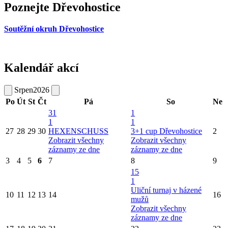
Poznejte Dřevohostice
Soutěžní okruh Dřevohostice
Kalendář akcí
Srpen
2026
Po
Út
St
Čt
Pá
So
Ne
31
1
1
1
27
28
29
30
HEXENSCHUSS
3+1 cup Dřevohostice
2
Zobrazit všechny
Zobrazit všechny
záznamy ze dne
záznamy ze dne
3
4
5
6
7
8
9
15
1
Uliční turnaj v házené
10
11
12
13
14
16
mužů
Zobrazit všechny
záznamy ze dne