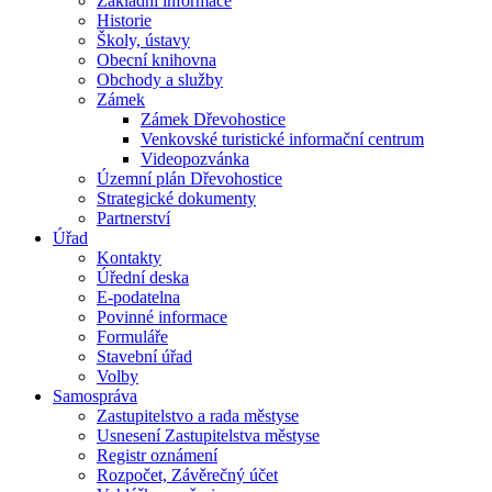
Základní informace
Historie
Školy, ústavy
Obecní knihovna
Obchody a služby
Zámek
Zámek Dřevohostice
Venkovské turistické informační centrum
Videopozvánka
Územní plán Dřevohostice
Strategické dokumenty
Partnerství
Úřad
Kontakty
Úřední deska
E-podatelna
Povinné informace
Formuláře
Stavební úřad
Volby
Samospráva
Zastupitelstvo a rada městyse
Usnesení Zastupitelstva městyse
Registr oznámení
Rozpočet, Závěrečný účet