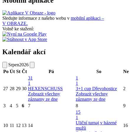
Mobilní aplikace
Sledujte informace z našeho webu v
mobilní aplikaci –
V OBRAZE.
Volně ke stažení:
Kalendář akcí
Srpen
2026
Po
Út
St
Čt
Pá
So
Ne
31
1
1
1
27
28
29
30
HEXENSCHUSS
3+1 cup Dřevohostice
2
Zobrazit všechny
Zobrazit všechny
záznamy ze dne
záznamy ze dne
3
4
5
6
7
8
9
15
1
Uliční turnaj v házené
10
11
12
13
14
16
mužů