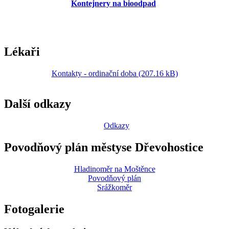
Kontejnery na bioodpad
Lékaři
Kontakty - ordinační doba (207.16 kB)
Další odkazy
Odkazy
Povodňový plán městyse Dřevohostice
Hladinoměr na Moštěnce
Povodňový plán
Srážkoměr
Fotogalerie