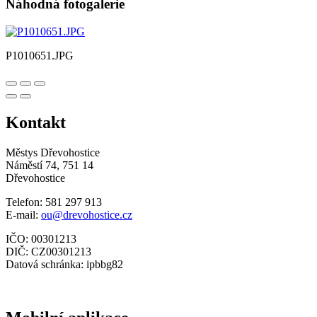
Náhodná fotogalerie
P1010651.JPG
Kontakt
Městys Dřevohostice
Náměstí 74, 751 14
Dřevohostice
Telefon: 581 297 913
E-mail:
ou@drevohostice.cz
IČO: 00301213
DIČ: CZ00301213
Datová schránka: ipbbg82