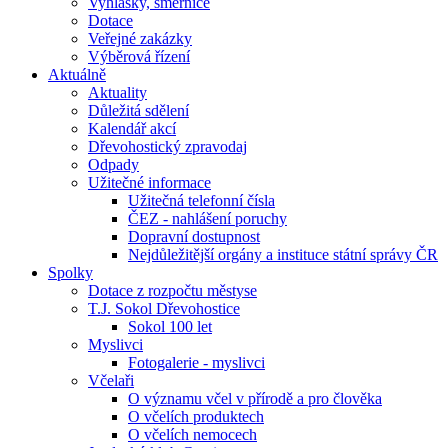
Vyhlášky, směrnice
Dotace
Veřejné zakázky
Výběrová řízení
Aktuálně
Aktuality
Důležitá sdělení
Kalendář akcí
Dřevohostický zpravodaj
Odpady
Užitečné informace
Užitečná telefonní čísla
ČEZ - nahlášení poruchy
Dopravní dostupnost
Nejdůležitější orgány a instituce státní správy ČR
Spolky
Dotace z rozpočtu městyse
T.J. Sokol Dřevohostice
Sokol 100 let
Myslivci
Fotogalerie - myslivci
Včelaři
O významu včel v přírodě a pro člověka
O včelích produktech
O včelích nemocech