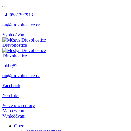
+420581297913
ou@drevohostice.cz
Vyhledávání
Dřevohostice
Dřevohostice
ipbbg82
ou@drevohostice.cz
Facebook
YouTube
Verze pro seniory
Mapa webu
Vyhledávání
Obec