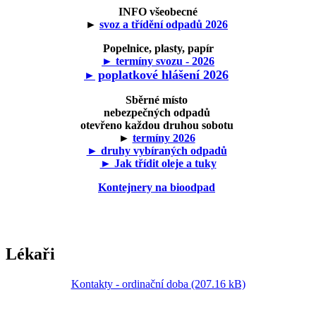
INFO všeobecné
►
svoz a třídění odpadů 2026
Popelnice, plasty, papír
► termíny svozu - 2026
poplatkové hlášení 2026
►
Sběrné místo
nebezpečných odpadů
otevřeno každou druhou sobotu
►
termíny 2026
► druhy vybíraných odpadů
► Jak třídit oleje a tuky
Kontejnery na bioodpad
Lékaři
Kontakty - ordinační doba (207.16 kB)