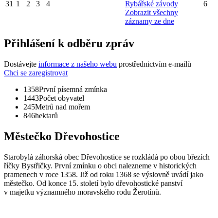
31
1
2
3
4
Rybářské závody
6
Zobrazit všechny
záznamy ze dne
Přihlášení k odběru zpráv
Dostávejte
informace z našeho webu
prostřednictvím e-mailů
Chci se zaregistrovat
1358
První písemná zmínka
1443
Počet obyvatel
245
Metrů nad mořem
846
hektarů
Městečko Dřevohostice
Starobylá záhorská obec Dřevohostice se rozkládá po obou březích
říčky Bystřičky. První zmínku o obci nalezneme v historických
pramenech v roce 1358. Již od roku 1368 se výslovně uvádí jako
městečko. Od konce 15. století bylo dřevohostické panství
v majetku významného moravského rodu Žerotínů.