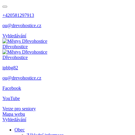
+420581297913
ou@drevohostice.cz
Vyhledávání
Dřevohostice
Dřevohostice
ipbbg82
ou@drevohostice.cz
Facebook
YouTube
Verze pro seniory
Mapa webu
Vyhledávání
Obec