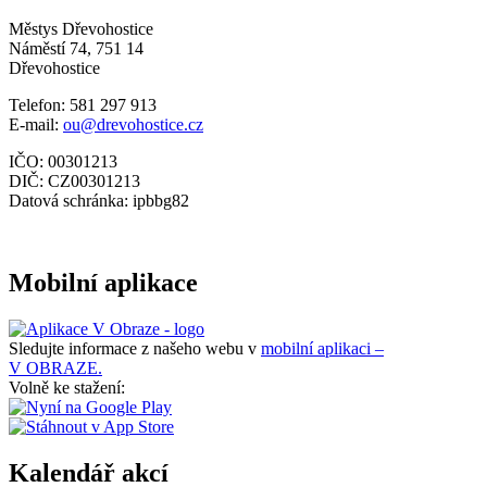
Městys Dřevohostice
Náměstí 74, 751 14
Dřevohostice
Telefon: 581 297 913
E-mail:
ou@drevohostice.cz
IČO: 00301213
DIČ: CZ00301213
Datová schránka: ipbbg82
Mobilní aplikace
Sledujte informace z našeho webu v
mobilní aplikaci –
V OBRAZE.
Volně ke stažení:
Kalendář akcí