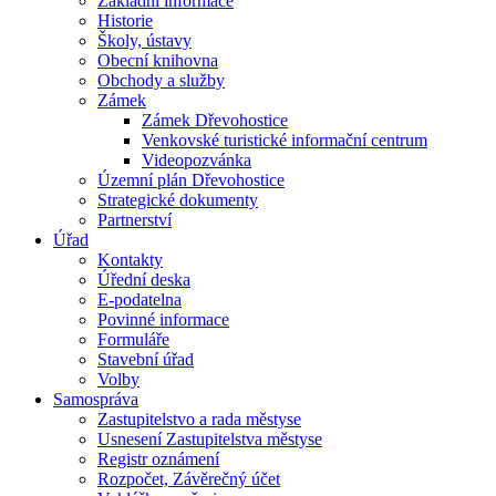
Základní informace
Historie
Školy, ústavy
Obecní knihovna
Obchody a služby
Zámek
Zámek Dřevohostice
Venkovské turistické informační centrum
Videopozvánka
Územní plán Dřevohostice
Strategické dokumenty
Partnerství
Úřad
Kontakty
Úřední deska
E-podatelna
Povinné informace
Formuláře
Stavební úřad
Volby
Samospráva
Zastupitelstvo a rada městyse
Usnesení Zastupitelstva městyse
Registr oznámení
Rozpočet, Závěrečný účet