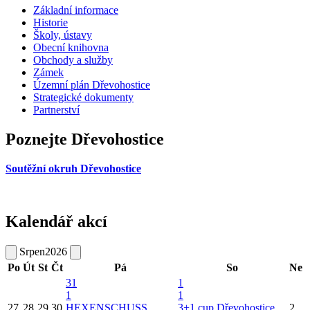
Základní informace
Historie
Školy, ústavy
Obecní knihovna
Obchody a služby
Zámek
Územní plán Dřevohostice
Strategické dokumenty
Partnerství
Poznejte Dřevohostice
Soutěžní okruh Dřevohostice
Kalendář akcí
Srpen
2026
Po
Út
St
Čt
Pá
So
Ne
31
1
1
1
27
28
29
30
HEXENSCHUSS
3+1 cup Dřevohostice
2