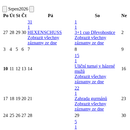
Srpen
2026
Po
Út
St
Čt
Pá
So
Ne
31
1
1
1
27
28
29
30
HEXENSCHUSS
3+1 cup Dřevohostice
2
Zobrazit všechny
Zobrazit všechny
záznamy ze dne
záznamy ze dne
3
4
5
6
7
8
9
15
1
Uliční turnaj v házené
10
11
12
13
14
16
mužů
Zobrazit všechny
záznamy ze dne
22
1
17
18
19
20
21
Zahrada gurmánů
23
Zobrazit všechny
záznamy ze dne
24
25
26
27
28
29
30
5
1