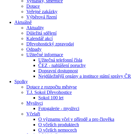
Vyhlášky, směrnice
Dotace
Veřejné zakázky
Výběrová řízení
Aktuálně
Aktuality
Důležitá sdělení
Kalendář akcí
Dřevohostický zpravodaj
Odpady
Užitečné informace
Užitečná telefonní čísla
ČEZ - nahlášení poruchy
Dopravní dostupnost
Nejdůležitější orgány a instituce státní správy ČR
Spolky
Dotace z rozpočtu městyse
T.J. Sokol Dřevohostice
Sokol 100 let
Myslivci
Fotogalerie - myslivci
Včelaři
O významu včel v přírodě a pro člověka
O včelích produktech
O včelích nemocech