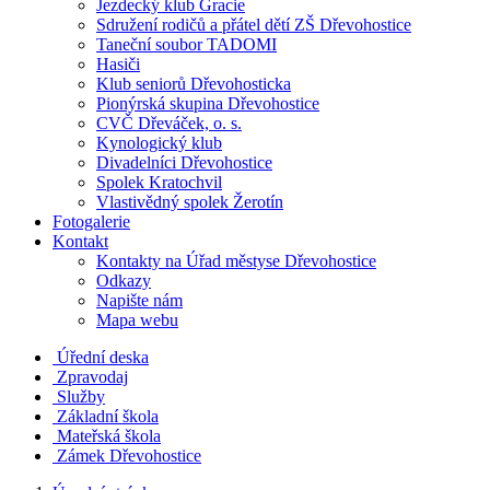
Jezdecký klub Gracie
Sdružení rodičů a přátel dětí ZŠ Dřevohostice
Taneční soubor TADOMI
Hasiči
Klub seniorů Dřevohosticka
Pionýrská skupina Dřevohostice
CVČ Dřeváček, o. s.
Kynologický klub
Divadelníci Dřevohostice
Spolek Kratochvil
Vlastivědný spolek Žerotín
Fotogalerie
Kontakt
Kontakty na Úřad městyse Dřevohostice
Odkazy
Napište nám
Mapa webu
Úřední deska
Zpravodaj
Služby
Základní škola
Mateřská škola
Zámek Dřevohostice