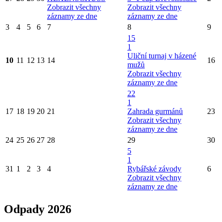
Zobrazit všechny
Zobrazit všechny
záznamy ze dne
záznamy ze dne
3
4
5
6
7
8
9
15
1
Uliční turnaj v házené
10
11
12
13
14
16
mužů
Zobrazit všechny
záznamy ze dne
22
1
17
18
19
20
21
Zahrada gurmánů
23
Zobrazit všechny
záznamy ze dne
24
25
26
27
28
29
30
5
1
31
1
2
3
4
Rybářské závody
6
Zobrazit všechny
záznamy ze dne
Odpady 2026