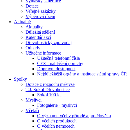
Vyhlášky, směrnice
Dotace
Veřejné zakázky
Výběrová řízení
Aktuálně
Aktuality
Důležitá sdělení
Kalendář akcí
Dřevohostický zpravodaj
Odpady
Užitečné informace
Užitečná telefonní čísla
ČEZ - nahlášení poruchy
Dopravní dostupnost
Nejdůležitější orgány a instituce státní správy ČR
Spolky
Dotace z rozpočtu městyse
T.J. Sokol Dřevohostice
Sokol 100 let
Myslivci
Fotogalerie - myslivci
Včelaři
O významu včel v přírodě a pro člověka
O včelích produktech
O včelích nemocech