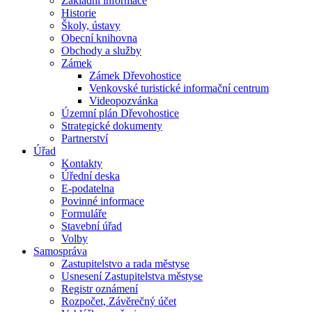
Základní informace
Historie
Školy, ústavy
Obecní knihovna
Obchody a služby
Zámek
Zámek Dřevohostice
Venkovské turistické informační centrum
Videopozvánka
Územní plán Dřevohostice
Strategické dokumenty
Partnerství
Úřad
Kontakty
Úřední deska
E-podatelna
Povinné informace
Formuláře
Stavební úřad
Volby
Samospráva
Zastupitelstvo a rada městyse
Usnesení Zastupitelstva městyse
Registr oznámení
Rozpočet, Závěrečný účet