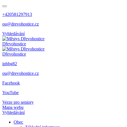
+420581297913
ou@drevohostice.cz
Vyhledávání
Dřevohostice
Dřevohostice
ipbbg82
ou@drevohostice.cz
Facebook
YouTube
Verze pro seniory
Mapa webu
Vyhledávání
Obec