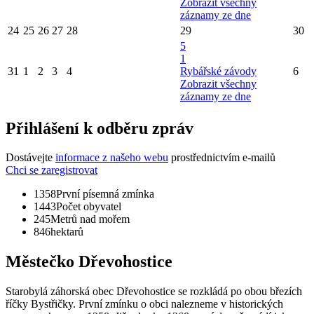
Zobrazit všechny
záznamy ze dne
24
25
26
27
28
29
30
5
1
31
1
2
3
4
Rybářské závody
6
Zobrazit všechny
záznamy ze dne
Přihlášení k odběru zpráv
Dostávejte
informace z našeho webu
prostřednictvím e-mailů
Chci se zaregistrovat
1358
První písemná zmínka
1443
Počet obyvatel
245
Metrů nad mořem
846
hektarů
Městečko Dřevohostice
Starobylá záhorská obec Dřevohostice se rozkládá po obou březích
říčky Bystřičky. První zmínku o obci nalezneme v historických