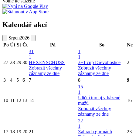
Volně ke stažení:
Kalendář akcí
Srpen
2026
Po
Út
St
Čt
Pá
So
Ne
31
1
1
1
27
28
29
30
HEXENSCHUSS
3+1 cup Dřevohostice
2
Zobrazit všechny
Zobrazit všechny
záznamy ze dne
záznamy ze dne
3
4
5
6
7
8
9
15
1
Uliční turnaj v házené
10
11
12
13
14
16
mužů
Zobrazit všechny
záznamy ze dne
22
1
17
18
19
20
21
Zahrada gurmánů
23