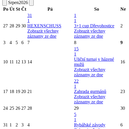
Srpen
2026
Po
Út
St
Čt
Pá
So
Ne
31
1
1
1
27
28
29
30
HEXENSCHUSS
3+1 cup Dřevohostice
2
Zobrazit všechny
Zobrazit všechny
záznamy ze dne
záznamy ze dne
3
4
5
6
7
8
9
15
1
Uliční turnaj v házené
10
11
12
13
14
16
mužů
Zobrazit všechny
záznamy ze dne
22
1
17
18
19
20
21
Zahrada gurmánů
23
Zobrazit všechny
záznamy ze dne
24
25
26
27
28
29
30
5
1
31
1
2
3
4
Rybářské závody
6