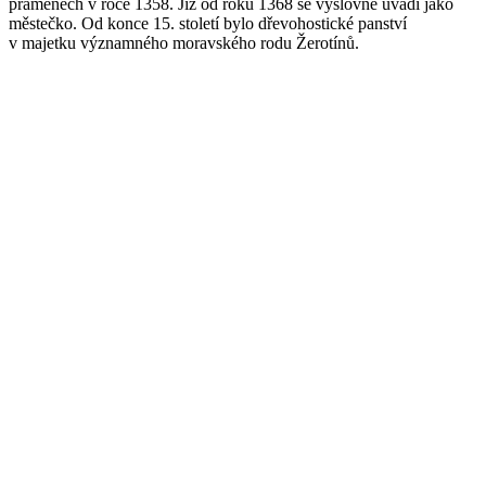
pramenech v roce 1358. Již od roku 1368 se výslovně uvádí jako
městečko. Od konce 15. století bylo dřevohostické panství
v majetku významného moravského rodu Žerotínů.