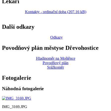
Lékaři
Kontakty - ordinační doba (207.16 kB)
Další odkazy
Odkazy
Povodňový plán městyse Dřevohostice
Hladinoměr na Moštěnce
Povodňový plán
Srážkoměr
Fotogalerie
Náhodná fotogalerie
IMG_3169.JPG