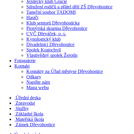
Jezdecký klub Gracie
Sdružení rodičů a přátel dětí ZŠ Dřevohostice
Taneční soubor TADOMI
Hasiči
Klub seniorů Dřevohosticka
Pionýrská skupina Dřevohostice
CVČ Dřeváček, o. s.
Kynologický klub
Divadelníci Dřevohostice
Spolek Kratochvil
Vlastivědný spolek Žerotín
Fotogalerie
Kontakt
Kontakty na Úřad městyse Dřevohostice
Odkazy
Napište nám
Mapa webu
Úřední deska
Zpravodaj
Služby
Základní škola
Mateřská škola
Zámek Dřevohostice