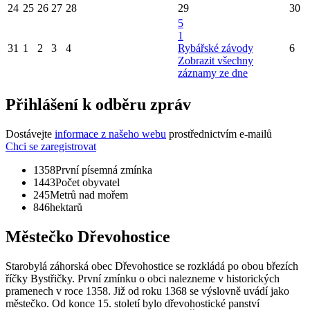
24
25
26
27
28
29
30
5
1
31
1
2
3
4
Rybářské závody
6
Zobrazit všechny
záznamy ze dne
Přihlášení k odběru zpráv
Dostávejte
informace z našeho webu
prostřednictvím e-mailů
Chci se zaregistrovat
1358
První písemná zmínka
1443
Počet obyvatel
245
Metrů nad mořem
846
hektarů
Městečko Dřevohostice
Starobylá záhorská obec Dřevohostice se rozkládá po obou březích
říčky Bystřičky. První zmínku o obci nalezneme v historických
pramenech v roce 1358. Již od roku 1368 se výslovně uvádí jako
městečko. Od konce 15. století bylo dřevohostické panství