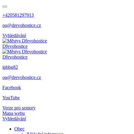
+420581297913
ou@drevohostice.cz
Vyhledávání
Dřevohostice
Dřevohostice
ipbbg82
ou@drevohostice.cz
Facebook
YouTube
Verze pro seniory
Mapa webu
Vyhledávání
Obec