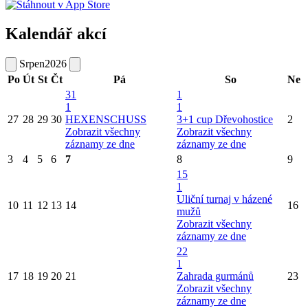
Kalendář akcí
Srpen
2026
Po
Út
St
Čt
Pá
So
Ne
31
1
1
1
27
28
29
30
HEXENSCHUSS
3+1 cup Dřevohostice
2
Zobrazit všechny
Zobrazit všechny
záznamy ze dne
záznamy ze dne
3
4
5
6
7
8
9
15
1
Uliční turnaj v házené
10
11
12
13
14
16
mužů
Zobrazit všechny
záznamy ze dne
22
1
17
18
19
20
21
Zahrada gurmánů
23
Zobrazit všechny
záznamy ze dne