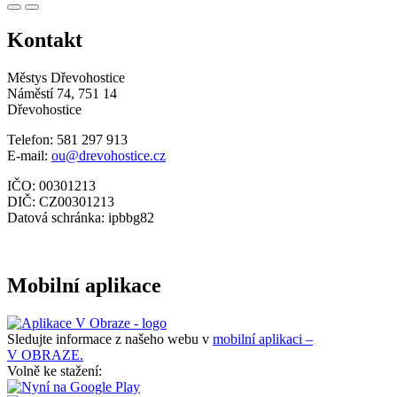
Kontakt
Městys Dřevohostice
Náměstí 74, 751 14
Dřevohostice
Telefon: 581 297 913
E-mail:
ou@drevohostice.cz
IČO: 00301213
DIČ: CZ00301213
Datová schránka: ipbbg82
Mobilní aplikace
Sledujte informace z našeho webu v
mobilní aplikaci –
V OBRAZE.
Volně ke stažení: