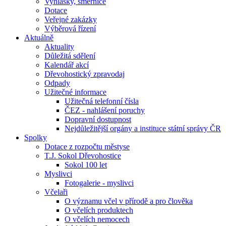
Vyhlášky, směrnice
Dotace
Veřejné zakázky
Výběrová řízení
Aktuálně
Aktuality
Důležitá sdělení
Kalendář akcí
Dřevohostický zpravodaj
Odpady
Užitečné informace
Užitečná telefonní čísla
ČEZ - nahlášení poruchy
Dopravní dostupnost
Nejdůležitější orgány a instituce státní správy ČR
Spolky
Dotace z rozpočtu městyse
T.J. Sokol Dřevohostice
Sokol 100 let
Myslivci
Fotogalerie - myslivci
Včelaři
O významu včel v přírodě a pro člověka
O včelích produktech
O včelích nemocech