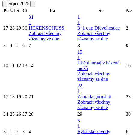
Srpen
2026
Po
Út
St
Čt
Pá
So
Ne
31
1
1
1
27
28
29
30
HEXENSCHUSS
3+1 cup Dřevohostice
2
Zobrazit všechny
Zobrazit všechny
záznamy ze dne
záznamy ze dne
3
4
5
6
7
8
9
15
1
Uliční turnaj v házené
10
11
12
13
14
16
mužů
Zobrazit všechny
záznamy ze dne
22
1
17
18
19
20
21
Zahrada gurmánů
23
Zobrazit všechny
záznamy ze dne
24
25
26
27
28
29
30
5
1
31
1
2
3
4
Rybářské závody
6