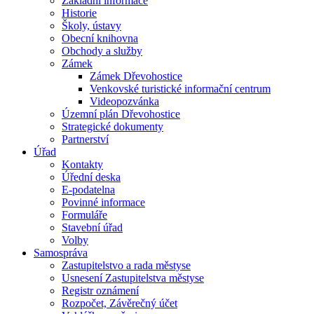
Základní informace
Historie
Školy, ústavy
Obecní knihovna
Obchody a služby
Zámek
Zámek Dřevohostice
Venkovské turistické informační centrum
Videopozvánka
Územní plán Dřevohostice
Strategické dokumenty
Partnerství
Úřad
Kontakty
Úřední deska
E-podatelna
Povinné informace
Formuláře
Stavební úřad
Volby
Samospráva
Zastupitelstvo a rada městyse
Usnesení Zastupitelstva městyse
Registr oznámení
Rozpočet, Závěrečný účet