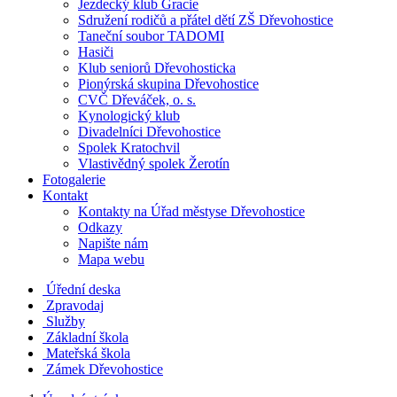
Jezdecký klub Gracie
Sdružení rodičů a přátel dětí ZŠ Dřevohostice
Taneční soubor TADOMI
Hasiči
Klub seniorů Dřevohosticka
Pionýrská skupina Dřevohostice
CVČ Dřeváček, o. s.
Kynologický klub
Divadelníci Dřevohostice
Spolek Kratochvil
Vlastivědný spolek Žerotín
Fotogalerie
Kontakt
Kontakty na Úřad městyse Dřevohostice
Odkazy
Napište nám
Mapa webu
Úřední deska
Zpravodaj
Služby
Základní škola
Mateřská škola
Zámek Dřevohostice