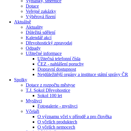
Vyhlášky, směrnice
Dotace
Veřejné zakázky
Výběrová řízení
Aktuálně
Aktuality
Důležitá sdělení
Kalendář akcí
Dřevohostický zpravodaj
Odpady
Užitečné informace
Užitečná telefonní čísla
ČEZ - nahlášení poruchy
Dopravní dostupnost
Nejdůležitější orgány a instituce státní správy ČR
Spolky
Dotace z rozpočtu městyse
T.J. Sokol Dřevohostice
Sokol 100 let
Myslivci
Fotogalerie - myslivci
Včelaři
O významu včel v přírodě a pro člověka
O včelích produktech
O včelích nemocech