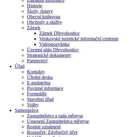
Základní informace
Historie
Školy, ústavy
Obecní knihovna
Obchody a služby
Zámek
Zámek Dřevohostice
Venkovské turistické informační centrum
Videopozvánka
Územní plán Dřevohostice
Strategické dokumenty
Partnerství
Úřad
Kontakty
Úřední deska
E-podatelna
Povinné informace
Formuláře
Stavební úřad
Volby
Samospráva
Zastupitelstvo a rada městyse
Usnesení Zastupitelstva městyse
Registr oznámení
Rozpočet, Závěrečný účet