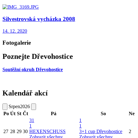
Silvestrovská vycházka 2008
14. 12. 2020
Fotogalerie
Poznejte Dřevohostice
Soutěžní okruh Dřevohostice
Kalendář akcí
Srpen
2026
Po
Út
St
Čt
Pá
So
Ne
31
1
1
1
27
28
29
30
HEXENSCHUSS
3+1 cup Dřevohostice
2
Zobrazit všechny
Zobrazit všechny