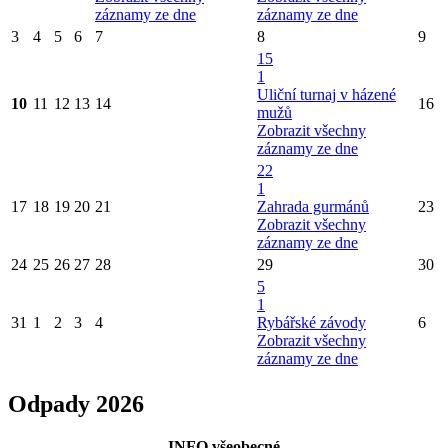
záznamy ze dne
záznamy ze dne
3
4
5
6
7
8
9
15
1
Uliční turnaj v házené
10
11
12
13
14
16
mužů
Zobrazit všechny
záznamy ze dne
22
1
17
18
19
20
21
Zahrada gurmánů
23
Zobrazit všechny
záznamy ze dne
24
25
26
27
28
29
30
5
1
31
1
2
3
4
Rybářské závody
6
Zobrazit všechny
záznamy ze dne
Odpady 2026
INFO všeobecné