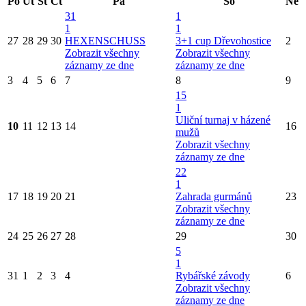
Po
Út
St
Čt
Pá
So
Ne
31
1
1
1
27
28
29
30
HEXENSCHUSS
3+1 cup Dřevohostice
2
Zobrazit všechny
Zobrazit všechny
záznamy ze dne
záznamy ze dne
3
4
5
6
7
8
9
15
1
Uliční turnaj v házené
10
11
12
13
14
16
mužů
Zobrazit všechny
záznamy ze dne
22
1
17
18
19
20
21
Zahrada gurmánů
23
Zobrazit všechny
záznamy ze dne
24
25
26
27
28
29
30
5
1
31
1
2
3
4
Rybářské závody
6
Zobrazit všechny
záznamy ze dne