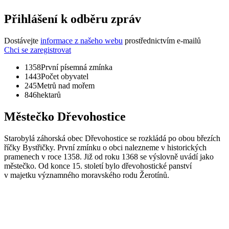
Přihlášení k odběru zpráv
Dostávejte
informace z našeho webu
prostřednictvím e-mailů
Chci se zaregistrovat
1358
První písemná zmínka
1443
Počet obyvatel
245
Metrů nad mořem
846
hektarů
Městečko Dřevohostice
Starobylá záhorská obec Dřevohostice se rozkládá po obou březích
říčky Bystřičky. První zmínku o obci nalezneme v historických
pramenech v roce 1358. Již od roku 1368 se výslovně uvádí jako
městečko. Od konce 15. století bylo dřevohostické panství
v majetku významného moravského rodu Žerotínů.