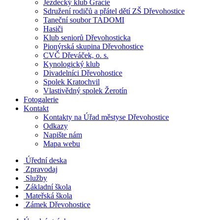
Jezdecký klub Gracie
Sdružení rodičů a přátel dětí ZŠ Dřevohostice
Taneční soubor TADOMI
Hasiči
Klub seniorů Dřevohosticka
Pionýrská skupina Dřevohostice
CVČ Dřeváček, o. s.
Kynologický klub
Divadelníci Dřevohostice
Spolek Kratochvil
Vlastivědný spolek Žerotín
Fotogalerie
Kontakt
Kontakty na Úřad městyse Dřevohostice
Odkazy
Napište nám
Mapa webu
Úřední deska
Zpravodaj
Služby
Základní škola
Mateřská škola
Zámek Dřevohostice