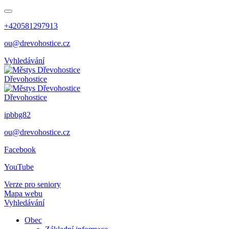
+420581297913
ou@drevohostice.cz
Vyhledávání
Dřevohostice
Dřevohostice
ipbbg82
ou@drevohostice.cz
Facebook
YouTube
Verze pro seniory
Mapa webu
Vyhledávání
Obec