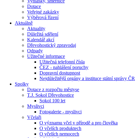
Vyhlášky, směrnice
Dotace
Veřejné zakázky
Výběrová řízení
Aktuálně
Aktuality
Důležitá sdělení
Kalendář akcí
Dřevohostický zpravodaj
Odpady
Užitečné informace
Užitečná telefonní čísla
ČEZ - nahlášení poruchy
Dopravní dostupnost
Nejdůležitější orgány a instituce státní správy ČR
Spolky
Dotace z rozpočtu městyse
T.J. Sokol Dřevohostice
Sokol 100 let
Myslivci
Fotogalerie - myslivci
Včelaři
O významu včel v přírodě a pro člověka
O včelích produktech
O včelích nemocech