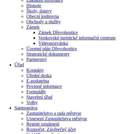
Základní informace
Historie
Školy, ústavy
Obecní knihovna
Obchody a služby
Zámek
Zámek Dřevohostice
Venkovské turistické informační centrum
Videopozvánka
Územní plán Dřevohostice
Strategické dokumenty
Partnerství
Úřad
Kontakty
Úřední deska
E-podatelna
Povinné informace
Formuláře
Stavební úřad
Volby
Samospráva
Zastupitelstvo a rada městyse
Usnesení Zastupitelstva městyse
Registr oznámení
Rozpočet, Závěrečný účet