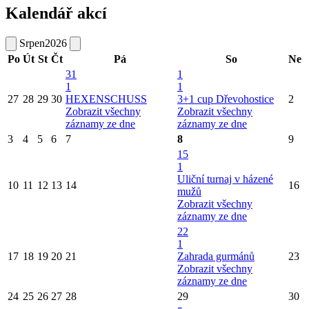
Kalendář akcí
Srpen
2026
Po
Út
St
Čt
Pá
So
Ne
31
1
1
1
27
28
29
30
HEXENSCHUSS
3+1 cup Dřevohostice
2
Zobrazit všechny
Zobrazit všechny
záznamy ze dne
záznamy ze dne
3
4
5
6
7
8
9
15
1
Uliční turnaj v házené
10
11
12
13
14
16
mužů
Zobrazit všechny
záznamy ze dne
22
1
17
18
19
20
21
Zahrada gurmánů
23
Zobrazit všechny
záznamy ze dne
24
25
26
27
28
29
30