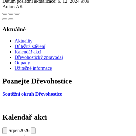
Datum poslední aktualizace:
6. 12. 2024 9:09
Autor:
AK
Aktuálně
Aktuality
Důležitá sdělení
Kalendář akcí
Dřevohostický zpravodaj
Odpady
Užitečné informace
Poznejte Dřevohostice
Soutěžní okruh Dřevohostice
Kalendář akcí
Srpen
2026