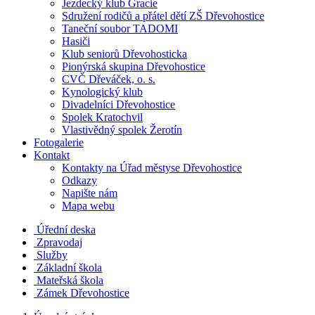
Jezdecký klub Gracie
Sdružení rodičů a přátel dětí ZŠ Dřevohostice
Taneční soubor TADOMI
Hasiči
Klub seniorů Dřevohosticka
Pionýrská skupina Dřevohostice
CVČ Dřeváček, o. s.
Kynologický klub
Divadelníci Dřevohostice
Spolek Kratochvil
Vlastivědný spolek Žerotín
Fotogalerie
Kontakt
Kontakty na Úřad městyse Dřevohostice
Odkazy
Napište nám
Mapa webu
Úřední deska
Zpravodaj
Služby
Základní škola
Mateřská škola
Zámek Dřevohostice