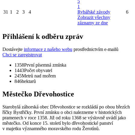
5
1
31
1
2
3
4
Rybářské závody
6
Zobrazit všechny
záznamy ze dne
Přihlášení k odběru zpráv
Dostávejte
informace z našeho webu
prostřednictvím e-mailů
Chci se zaregistrovat
1358
První písemná zmínka
1443
Počet obyvatel
245
Metrů nad mořem
846
hektarů
Městečko Dřevohostice
Starobylá záhorská obec Dřevohostice se rozkládá po obou březích
říčky Bystřičky. První zmínku o obci nalezneme v historických
pramenech v roce 1358. Již od roku 1368 se výslovně uvádí jako
městečko. Od konce 15. století bylo dřevohostické panství
v majetku významného moravského rodu Žerotínů.