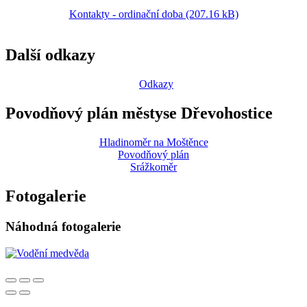
Kontakty - ordinační doba (207.16 kB)
Další odkazy
Odkazy
Povodňový plán městyse Dřevohostice
Hladinoměr na Moštěnce
Povodňový plán
Srážkoměr
Fotogalerie
Náhodná fotogalerie