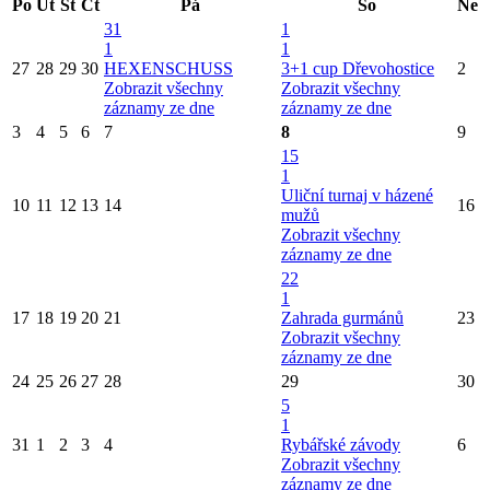
Po
Út
St
Čt
Pá
So
Ne
31
1
1
1
27
28
29
30
HEXENSCHUSS
3+1 cup Dřevohostice
2
Zobrazit všechny
Zobrazit všechny
záznamy ze dne
záznamy ze dne
3
4
5
6
7
8
9
15
1
Uliční turnaj v házené
10
11
12
13
14
16
mužů
Zobrazit všechny
záznamy ze dne
22
1
17
18
19
20
21
Zahrada gurmánů
23
Zobrazit všechny
záznamy ze dne
24
25
26
27
28
29
30
5
1
31
1
2
3
4
Rybářské závody
6
Zobrazit všechny
záznamy ze dne