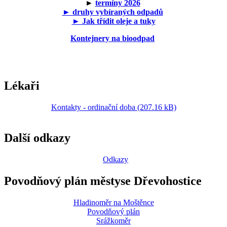
►
termíny 2026
► druhy vybíraných odpadů
► Jak třídit oleje a tuky
Kontejnery na bioodpad
Lékaři
Kontakty - ordinační doba (207.16 kB)
Další odkazy
Odkazy
Povodňový plán městyse Dřevohostice
Hladinoměr na Moštěnce
Povodňový plán
Srážkoměr