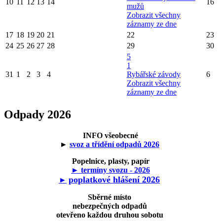
10
11
12
13
14
16
mužů
Zobrazit všechny
záznamy ze dne
17
18
19
20
21
22
23
24
25
26
27
28
29
30
5
1
31
1
2
3
4
Rybářské závody
6
Zobrazit všechny
záznamy ze dne
Odpady 2026
INFO všeobecné
►
svoz a třídění odpadů 2026
Popelnice, plasty, papír
► termíny svozu - 2026
poplatkové hlášení 2026
►
Sběrné místo
nebezpečných odpadů
otevřeno každou druhou sobotu