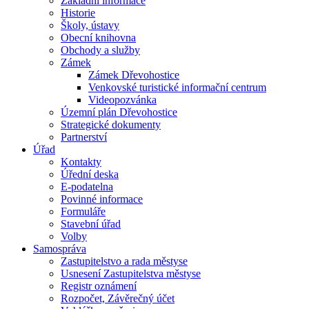
Základní informace
Historie
Školy, ústavy
Obecní knihovna
Obchody a služby
Zámek
Zámek Dřevohostice
Venkovské turistické informační centrum
Videopozvánka
Územní plán Dřevohostice
Strategické dokumenty
Partnerství
Úřad
Kontakty
Úřední deska
E-podatelna
Povinné informace
Formuláře
Stavební úřad
Volby
Samospráva
Zastupitelstvo a rada městyse
Usnesení Zastupitelstva městyse
Registr oznámení
Rozpočet, Závěrečný účet