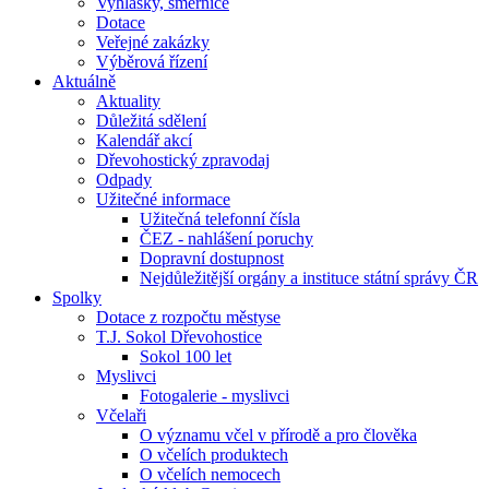
Vyhlášky, směrnice
Dotace
Veřejné zakázky
Výběrová řízení
Aktuálně
Aktuality
Důležitá sdělení
Kalendář akcí
Dřevohostický zpravodaj
Odpady
Užitečné informace
Užitečná telefonní čísla
ČEZ - nahlášení poruchy
Dopravní dostupnost
Nejdůležitější orgány a instituce státní správy ČR
Spolky
Dotace z rozpočtu městyse
T.J. Sokol Dřevohostice
Sokol 100 let
Myslivci
Fotogalerie - myslivci
Včelaři
O významu včel v přírodě a pro člověka
O včelích produktech
O včelích nemocech