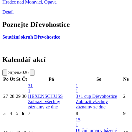
Hradec nad Moravicí, Opava
Detail
Poznejte Dřevohostice
Soutěžní okruh Dřevohostice
Kalendář akcí
Srpen
2026
Po
Út
St
Čt
Pá
So
Ne
31
1
1
1
27
28
29
30
HEXENSCHUSS
3+1 cup Dřevohostice
2
Zobrazit všechny
Zobrazit všechny
záznamy ze dne
záznamy ze dne
3
4
5
6
7
8
9
15
1
Uliční turnaj v házené