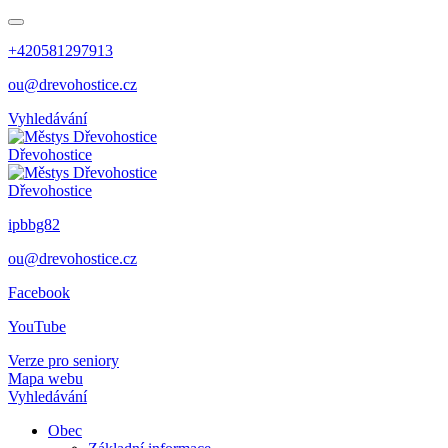
+420581297913
ou@drevohostice.cz
Vyhledávání
Dřevohostice
Dřevohostice
ipbbg82
ou@drevohostice.cz
Facebook
YouTube
Verze pro seniory
Mapa webu
Vyhledávání
Obec