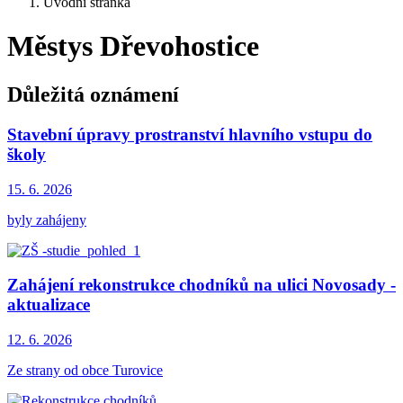
Úvodní stránka
Městys Dřevohostice
Důležitá oznámení
Stavební úpravy prostranství hlavního vstupu do
školy
15. 6.
2026
byly zahájeny
Zahájení rekonstrukce chodníků na ulici Novosady -
aktualizace
12. 6.
2026
Ze strany od obce Turovice