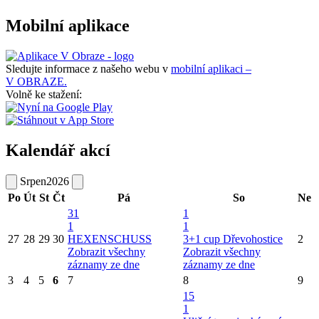
Mobilní aplikace
Sledujte informace z našeho webu v
mobilní aplikaci –
V OBRAZE.
Volně ke stažení:
Kalendář akcí
Srpen
2026
Po
Út
St
Čt
Pá
So
Ne
31
1
1
1
27
28
29
30
HEXENSCHUSS
3+1 cup Dřevohostice
2
Zobrazit všechny
Zobrazit všechny
záznamy ze dne
záznamy ze dne
3
4
5
6
7
8
9
15
1