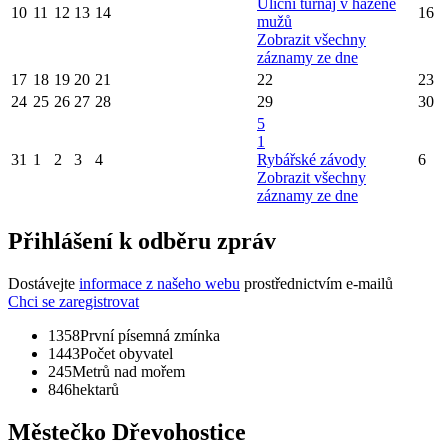
Uliční turnaj v házené
10
11
12
13
14
16
mužů
Zobrazit všechny
záznamy ze dne
17
18
19
20
21
22
23
24
25
26
27
28
29
30
5
1
31
1
2
3
4
Rybářské závody
6
Zobrazit všechny
záznamy ze dne
Přihlášení k odběru zpráv
Dostávejte
informace z našeho webu
prostřednictvím e-mailů
Chci se zaregistrovat
1358
První písemná zmínka
1443
Počet obyvatel
245
Metrů nad mořem
846
hektarů
Městečko Dřevohostice