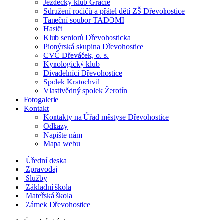
Jezdecký klub Gracie
Sdružení rodičů a přátel dětí ZŠ Dřevohostice
Taneční soubor TADOMI
Hasiči
Klub seniorů Dřevohosticka
Pionýrská skupina Dřevohostice
CVČ Dřeváček, o. s.
Kynologický klub
Divadelníci Dřevohostice
Spolek Kratochvil
Vlastivědný spolek Žerotín
Fotogalerie
Kontakt
Kontakty na Úřad městyse Dřevohostice
Odkazy
Napište nám
Mapa webu
Úřední deska
Zpravodaj
Služby
Základní škola
Mateřská škola
Zámek Dřevohostice