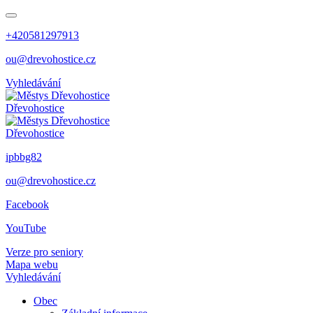
+420581297913
ou@drevohostice.cz
Vyhledávání
Dřevohostice
Dřevohostice
ipbbg82
ou@drevohostice.cz
Facebook
YouTube
Verze pro seniory
Mapa webu
Vyhledávání
Obec