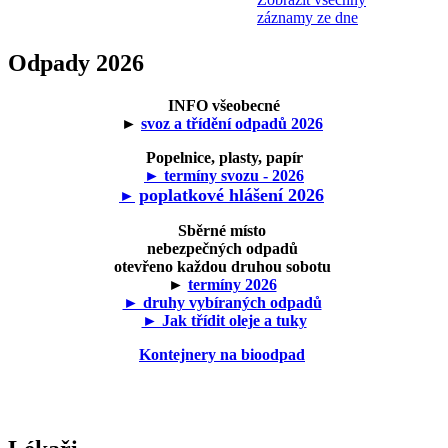
záznamy ze dne
Odpady 2026
INFO všeobecné
►
svoz a třídění odpadů 2026
Popelnice, plasty, papír
► termíny svozu - 2026
poplatkové hlášení 2026
►
Sběrné místo
nebezpečných odpadů
otevřeno každou druhou sobotu
►
termíny 2026
► druhy vybíraných odpadů
► Jak třídit oleje a tuky
Kontejnery na bioodpad