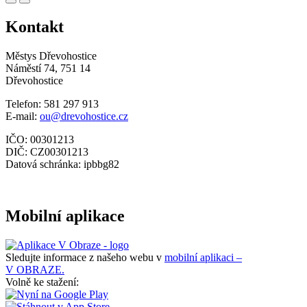
Kontakt
Městys Dřevohostice
Náměstí 74, 751 14
Dřevohostice
Telefon: 581 297 913
E-mail:
ou@drevohostice.cz
IČO: 00301213
DIČ: CZ00301213
Datová schránka: ipbbg82
Mobilní aplikace
Sledujte informace z našeho webu v
mobilní aplikaci –
V OBRAZE.
Volně ke stažení: