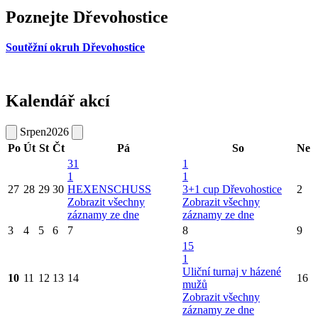
Poznejte Dřevohostice
Soutěžní okruh Dřevohostice
Kalendář akcí
Srpen
2026
Po
Út
St
Čt
Pá
So
Ne
31
1
1
1
27
28
29
30
HEXENSCHUSS
3+1 cup Dřevohostice
2
Zobrazit všechny
Zobrazit všechny
záznamy ze dne
záznamy ze dne
3
4
5
6
7
8
9
15
1
Uliční turnaj v házené
10
11
12
13
14
16
mužů
Zobrazit všechny
záznamy ze dne