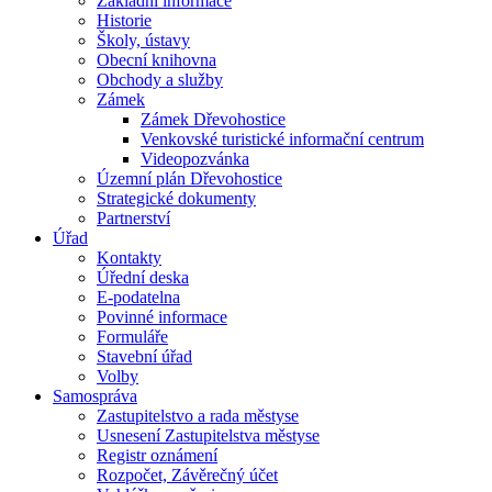
Základní informace
Historie
Školy, ústavy
Obecní knihovna
Obchody a služby
Zámek
Zámek Dřevohostice
Venkovské turistické informační centrum
Videopozvánka
Územní plán Dřevohostice
Strategické dokumenty
Partnerství
Úřad
Kontakty
Úřední deska
E-podatelna
Povinné informace
Formuláře
Stavební úřad
Volby
Samospráva
Zastupitelstvo a rada městyse
Usnesení Zastupitelstva městyse
Registr oznámení
Rozpočet, Závěrečný účet