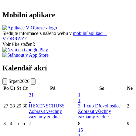
Mobilní aplikace
Sledujte informace z našeho webu v
mobilní aplikaci –
V OBRAZE.
Volně ke stažení:
Kalendář akcí
Srpen
2026
Po
Út
St
Čt
Pá
So
Ne
31
1
1
1
27
28
29
30
HEXENSCHUSS
3+1 cup Dřevohostice
2
Zobrazit všechny
Zobrazit všechny
záznamy ze dne
záznamy ze dne
3
4
5
6
7
8
9
15
1