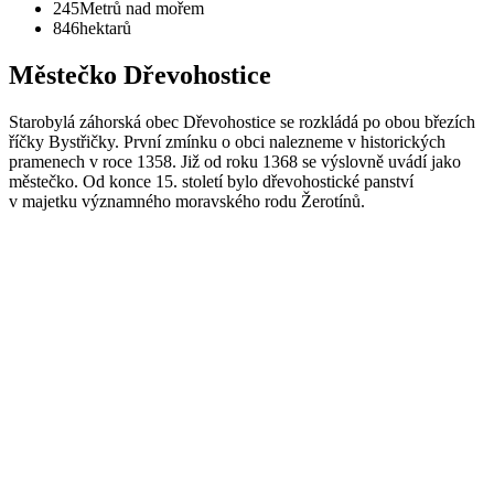
245
Metrů nad mořem
846
hektarů
Městečko Dřevohostice
Starobylá záhorská obec Dřevohostice se rozkládá po obou březích
říčky Bystřičky. První zmínku o obci nalezneme v historických
pramenech v roce 1358. Již od roku 1368 se výslovně uvádí jako
městečko. Od konce 15. století bylo dřevohostické panství
v majetku významného moravského rodu Žerotínů.