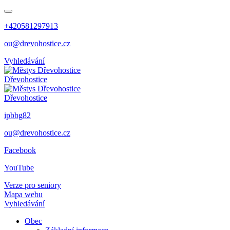
+420581297913
ou@drevohostice.cz
Vyhledávání
Dřevohostice
Dřevohostice
ipbbg82
ou@drevohostice.cz
Facebook
YouTube
Verze pro seniory
Mapa webu
Vyhledávání
Obec