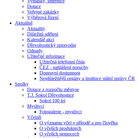
Vyhlášky, směrnice
Dotace
Veřejné zakázky
Výběrová řízení
Aktuálně
Aktuality
Důležitá sdělení
Kalendář akcí
Dřevohostický zpravodaj
Odpady
Užitečné informace
Užitečná telefonní čísla
ČEZ - nahlášení poruchy
Dopravní dostupnost
Nejdůležitější orgány a instituce státní správy ČR
Spolky
Dotace z rozpočtu městyse
T.J. Sokol Dřevohostice
Sokol 100 let
Myslivci
Fotogalerie - myslivci
Včelaři
O významu včel v přírodě a pro člověka
O včelích produktech
O včelích nemocech