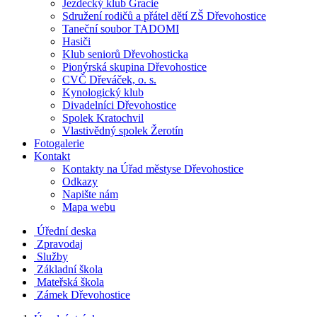
Jezdecký klub Gracie
Sdružení rodičů a přátel dětí ZŠ Dřevohostice
Taneční soubor TADOMI
Hasiči
Klub seniorů Dřevohosticka
Pionýrská skupina Dřevohostice
CVČ Dřeváček, o. s.
Kynologický klub
Divadelníci Dřevohostice
Spolek Kratochvil
Vlastivědný spolek Žerotín
Fotogalerie
Kontakt
Kontakty na Úřad městyse Dřevohostice
Odkazy
Napište nám
Mapa webu
Úřední deska
Zpravodaj
Služby
Základní škola
Mateřská škola
Zámek Dřevohostice