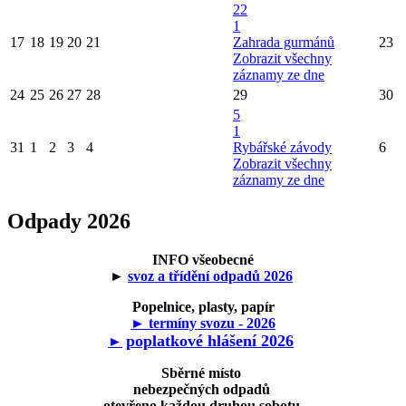
22
1
17
18
19
20
21
Zahrada gurmánů
23
Zobrazit všechny
záznamy ze dne
24
25
26
27
28
29
30
5
1
31
1
2
3
4
Rybářské závody
6
Zobrazit všechny
záznamy ze dne
Odpady 2026
INFO všeobecné
►
svoz a třídění odpadů 2026
Popelnice, plasty, papír
► termíny svozu - 2026
poplatkové hlášení 2026
►
Sběrné místo
nebezpečných odpadů
otevřeno každou druhou sobotu