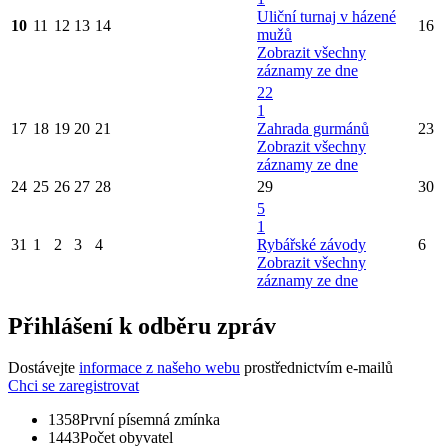
Uliční turnaj v házené
10
11
12
13
14
16
mužů
Zobrazit všechny
záznamy ze dne
22
1
17
18
19
20
21
Zahrada gurmánů
23
Zobrazit všechny
záznamy ze dne
24
25
26
27
28
29
30
5
1
31
1
2
3
4
Rybářské závody
6
Zobrazit všechny
záznamy ze dne
Přihlášení k odběru zpráv
Dostávejte
informace z našeho webu
prostřednictvím e-mailů
Chci se zaregistrovat
1358
První písemná zmínka
1443
Počet obyvatel