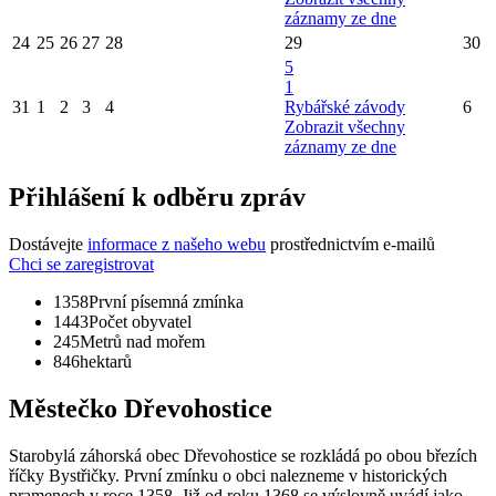
záznamy ze dne
24
25
26
27
28
29
30
5
1
31
1
2
3
4
Rybářské závody
6
Zobrazit všechny
záznamy ze dne
Přihlášení k odběru zpráv
Dostávejte
informace z našeho webu
prostřednictvím e-mailů
Chci se zaregistrovat
1358
První písemná zmínka
1443
Počet obyvatel
245
Metrů nad mořem
846
hektarů
Městečko Dřevohostice
Starobylá záhorská obec Dřevohostice se rozkládá po obou březích
říčky Bystřičky. První zmínku o obci nalezneme v historických
pramenech v roce 1358. Již od roku 1368 se výslovně uvádí jako