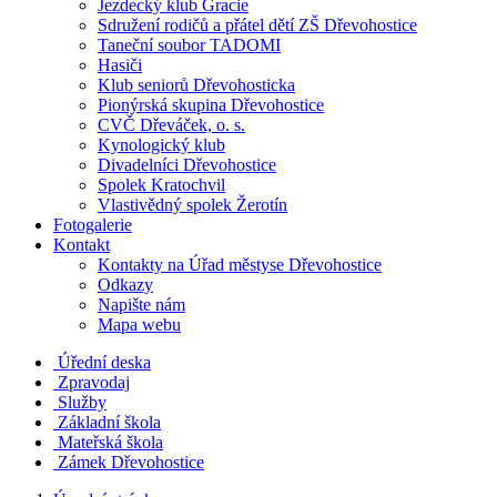
Jezdecký klub Gracie
Sdružení rodičů a přátel dětí ZŠ Dřevohostice
Taneční soubor TADOMI
Hasiči
Klub seniorů Dřevohosticka
Pionýrská skupina Dřevohostice
CVČ Dřeváček, o. s.
Kynologický klub
Divadelníci Dřevohostice
Spolek Kratochvil
Vlastivědný spolek Žerotín
Fotogalerie
Kontakt
Kontakty na Úřad městyse Dřevohostice
Odkazy
Napište nám
Mapa webu
Úřední deska
Zpravodaj
Služby
Základní škola
Mateřská škola
Zámek Dřevohostice