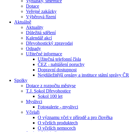
Vyhlášky, směrnice
Dotace
Veřejné zakázky
Výběrová řízení
Aktuálně
Aktuality
Důležitá sdělení
Kalendář akcí
Dřevohostický zpravodaj
Odpady
Užitečné informace
Užitečná telefonní čísla
ČEZ - nahlášení poruchy
Dopravní dostupnost
Nejdůležitější orgány a instituce státní správy ČR
Spolky
Dotace z rozpočtu městyse
T.J. Sokol Dřevohostice
Sokol 100 let
Myslivci
Fotogalerie - myslivci
Včelaři
O významu včel v přírodě a pro člověka
O včelích produktech
O včelích nemocech