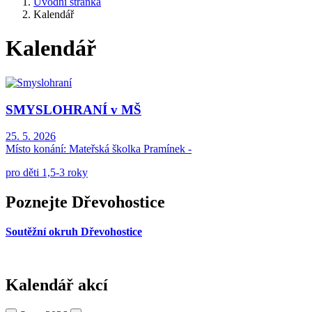
Úvodní stránka
Kalendář
Kalendář
SMYSLOHRANÍ v MŠ
25. 5. 2026
Místo konání:
Mateřská školka Pramínek -
pro děti 1,5-3 roky
Poznejte Dřevohostice
Soutěžní okruh Dřevohostice
Kalendář akcí