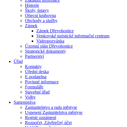
Základní informace
Historie
Školy, ústavy
Obecní knihovna
Obchody a služby
Zámek
Zámek Dřevohostice
Venkovské turistické informační centrum
Videopozvánka
Územní plán Dřevohostice
Strategické dokumenty
Partnerství
Úřad
Kontakty
Úřední deska
E-podatelna
Povinné informace
Formuláře
Stavební úřad
Volby
Samospráva
Zastupitelstvo a rada městyse
Usnesení Zastupitelstva městyse
Registr oznámení
Rozpočet, Závěrečný účet