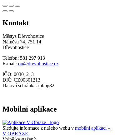
Kontakt
Městys Dřevohostice
Náměstí 74, 751 14
Dřevohostice
Telefon: 581 297 913
E-mail:
ou@drevohostice.cz
IČO: 00301213
DIČ: CZ00301213
Datová schránka: ipbbg82
Mobilní aplikace
Sledujte informace z našeho webu v
mobilní aplikaci –
V OBRAZE.
Volně ke stažení: