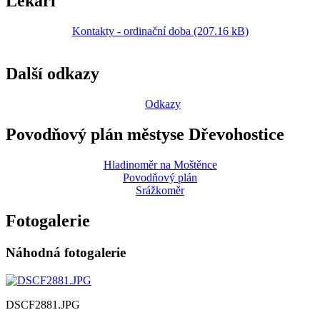
Lékaři
Kontakty - ordinační doba (207.16 kB)
Další odkazy
Odkazy
Povodňový plán městyse Dřevohostice
Hladinoměr na Moštěnce
Povodňový plán
Srážkoměr
Fotogalerie
Náhodná fotogalerie
DSCF2881.JPG