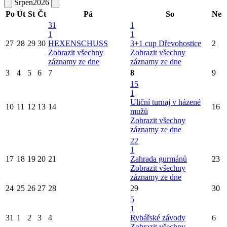
Srpen
2026
Po
Út
St
Čt
Pá
So
Ne
31
1
1
1
27
28
29
30
HEXENSCHUSS
3+1 cup Dřevohostice
2
Zobrazit všechny
Zobrazit všechny
záznamy ze dne
záznamy ze dne
3
4
5
6
7
8
9
15
1
Uliční turnaj v házené
10
11
12
13
14
16
mužů
Zobrazit všechny
záznamy ze dne
22
1
17
18
19
20
21
Zahrada gurmánů
23
Zobrazit všechny
záznamy ze dne
24
25
26
27
28
29
30
5
1
31
1
2
3
4
Rybářské závody
6
Zobrazit všechny