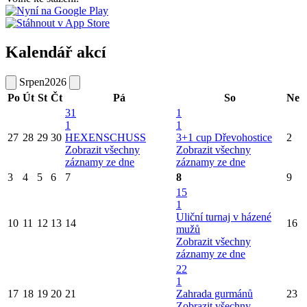
Kalendář akcí
Srpen
2026
Po
Út
St
Čt
Pá
So
Ne
31
1
1
1
27
28
29
30
HEXENSCHUSS
3+1 cup Dřevohostice
2
Zobrazit všechny
Zobrazit všechny
záznamy ze dne
záznamy ze dne
3
4
5
6
7
8
9
15
1
Uliční turnaj v házené
10
11
12
13
14
16
mužů
Zobrazit všechny
záznamy ze dne
22
1
17
18
19
20
21
Zahrada gurmánů
23
Zobrazit všechny