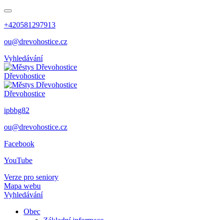
+420581297913
ou@drevohostice.cz
Vyhledávání
Dřevohostice
Dřevohostice
ipbbg82
ou@drevohostice.cz
Facebook
YouTube
Verze pro seniory
Mapa webu
Vyhledávání
Obec