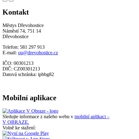
Kontakt
Městys Dřevohostice
Náměstí 74, 751 14
Dřevohostice
Telefon: 581 297 913
E-mail:
ou@drevohostice.cz
IČO: 00301213
DIČ: CZ00301213
Datová schránka: ipbbg82
Mobilní aplikace
Sledujte informace z našeho webu v
mobilní aplikaci –
V OBRAZE.
Volně ke stažení: