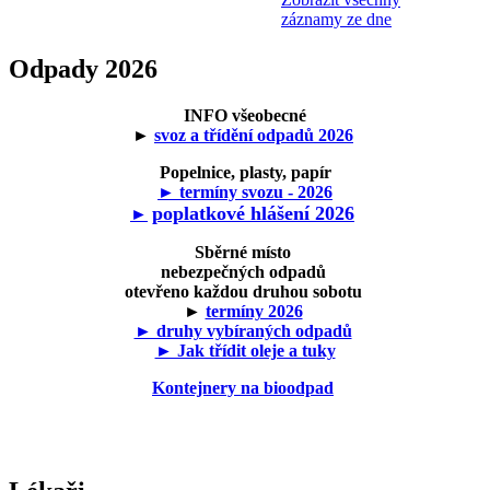
záznamy ze dne
Odpady 2026
INFO všeobecné
►
svoz a třídění odpadů 2026
Popelnice, plasty, papír
► termíny svozu - 2026
poplatkové hlášení 2026
►
Sběrné místo
nebezpečných odpadů
otevřeno každou druhou sobotu
►
termíny 2026
► druhy vybíraných odpadů
► Jak třídit oleje a tuky
Kontejnery na bioodpad