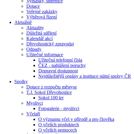
Vyhlášky, směrnice
Dotace
Veřejné zakázky
Výběrová řízení
Aktuálně
Aktuality
Důležitá sdělení
Kalendář akcí
Dřevohostický zpravodaj
Odpady
Užitečné informace
Užitečná telefonní čísla
ČEZ - nahlášení poruchy
Dopravní dostupnost
Nejdůležitější orgány a instituce státní správy ČR
Spolky
Dotace z rozpočtu městyse
T.J. Sokol Dřevohostice
Sokol 100 let
Myslivci
Fotogalerie - myslivci
Včelaři
O významu včel v přírodě a pro člověka
O včelích produktech
O včelích nemocech