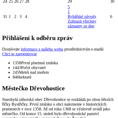
24
25
26
27
28
29
30
5
1
31
1
2
3
4
Rybářské závody
6
Zobrazit všechny
záznamy ze dne
Přihlášení k odběru zpráv
Dostávejte
informace z našeho webu
prostřednictvím e-mailů
Chci se zaregistrovat
1358
První písemná zmínka
1443
Počet obyvatel
245
Metrů nad mořem
846
hektarů
Městečko Dřevohostice
Starobylá záhorská obec Dřevohostice se rozkládá po obou březích
říčky Bystřičky. První zmínku o obci nalezneme v historických
pramenech v roce 1358. Již od roku 1368 se výslovně uvádí jako
městečko. Od konce 15. století bylo dřevohostické panství