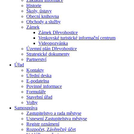
Základní informace
Historie
Školy, ústavy
Obecní knihovna
Obchody a služby
Zámek
Zámek Dřevohostice
Venkovské turistické informační centrum
Videopozvánka
Územní plán Dřevohostice
Strategické dokumenty
Partnerství
Úřad
Kontakty
Úřední deska
E-podatelna
Povinné informace
Formuláře
Stavební úřad
Volby
Samospráva
Zastupitelstvo a rada městyse
Usnesení Zastupitelstva městyse
Registr oznámení
Rozpočet, Závěrečný účet