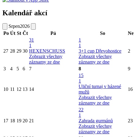
Kalendář akcí
Srpen
2026
Po
Út
St
Čt
Pá
So
Ne
31
1
1
1
27
28
29
30
HEXENSCHUSS
3+1 cup Dřevohostice
2
Zobrazit všechny
Zobrazit všechny
záznamy ze dne
záznamy ze dne
3
4
5
6
7
8
9
15
1
Uliční turnaj v házené
10
11
12
13
14
16
mužů
Zobrazit všechny
záznamy ze dne
22
1
17
18
19
20
21
Zahrada gurmánů
23
Zobrazit všechny
záznamy ze dne