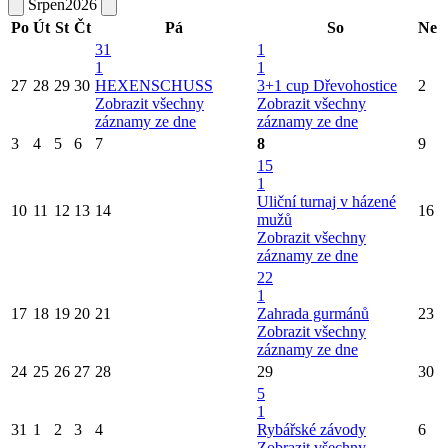
Srpen
2026
Po
Út
St
Čt
Pá
So
Ne
31
1
1
1
27
28
29
30
HEXENSCHUSS
3+1 cup Dřevohostice
2
Zobrazit všechny
Zobrazit všechny
záznamy ze dne
záznamy ze dne
3
4
5
6
7
8
9
15
1
Uliční turnaj v házené
10
11
12
13
14
16
mužů
Zobrazit všechny
záznamy ze dne
22
1
17
18
19
20
21
Zahrada gurmánů
23
Zobrazit všechny
záznamy ze dne
24
25
26
27
28
29
30
5
1
31
1
2
3
4
Rybářské závody
6
Zobrazit všechny