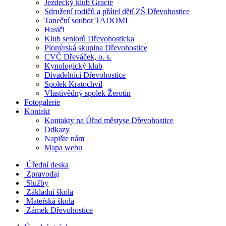
Jezdecký klub Gracie
Sdružení rodičů a přátel dětí ZŠ Dřevohostice
Taneční soubor TADOMI
Hasiči
Klub seniorů Dřevohosticka
Pionýrská skupina Dřevohostice
CVČ Dřeváček, o. s.
Kynologický klub
Divadelníci Dřevohostice
Spolek Kratochvil
Vlastivědný spolek Žerotín
Fotogalerie
Kontakt
Kontakty na Úřad městyse Dřevohostice
Odkazy
Napište nám
Mapa webu
Úřední deska
Zpravodaj
Služby
Základní škola
Mateřská škola
Zámek Dřevohostice