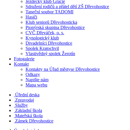
Jezdecký klub Gracie
Sdružení rodičů a přátel dětí ZŠ Dřevohostice
Taneční soubor TADOMI
Hasiči
Klub seniorů Dřevohosticka
Pionýrská skupina Dřevohostice
CVČ Dřeváček, o. s.
Kynologický klub
Divadelníci Dřevohostice
Spolek Kratochvil
Vlastivědný spolek Žerotín
Fotogalerie
Kontakt
Kontakty na Úřad městyse Dřevohostice
Odkazy
Napište nám
Mapa webu
Úřední deska
Zpravodaj
Služby
Základní škola
Mateřská škola
Zámek Dřevohostice