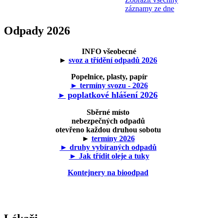
záznamy ze dne
Odpady 2026
INFO všeobecné
►
svoz a třídění odpadů 2026
Popelnice, plasty, papír
► termíny svozu - 2026
poplatkové hlášení 2026
►
Sběrné místo
nebezpečných odpadů
otevřeno každou druhou sobotu
►
termíny 2026
► druhy vybíraných odpadů
► Jak třídit oleje a tuky
Kontejnery na bioodpad