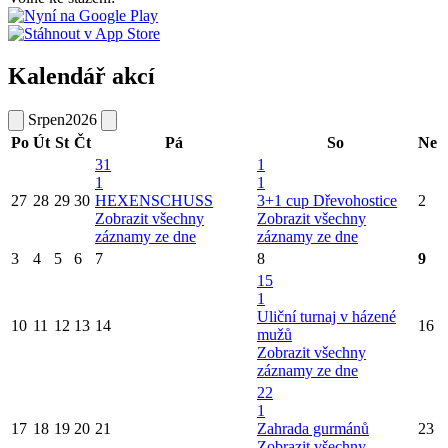
Kalendář akcí
Srpen
2026
Po
Út
St
Čt
Pá
So
Ne
31
1
1
1
27
28
29
30
HEXENSCHUSS
3+1 cup Dřevohostice
2
Zobrazit všechny
Zobrazit všechny
záznamy ze dne
záznamy ze dne
3
4
5
6
7
8
9
15
1
Uliční turnaj v házené
10
11
12
13
14
16
mužů
Zobrazit všechny
záznamy ze dne
22
1
17
18
19
20
21
Zahrada gurmánů
23
Zobrazit všechny