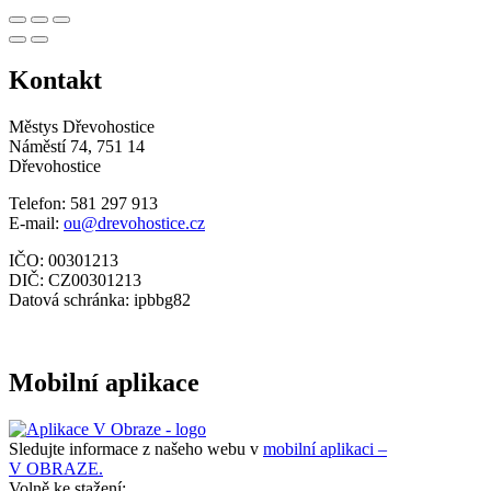
Kontakt
Městys Dřevohostice
Náměstí 74, 751 14
Dřevohostice
Telefon: 581 297 913
E-mail:
ou@drevohostice.cz
IČO: 00301213
DIČ: CZ00301213
Datová schránka: ipbbg82
Mobilní aplikace
Sledujte informace z našeho webu v
mobilní aplikaci –
V OBRAZE.
Volně ke stažení: