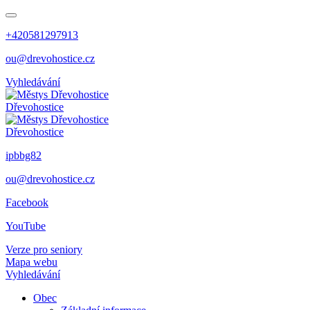
+420581297913
ou@drevohostice.cz
Vyhledávání
Dřevohostice
Dřevohostice
ipbbg82
ou@drevohostice.cz
Facebook
YouTube
Verze pro seniory
Mapa webu
Vyhledávání
Obec