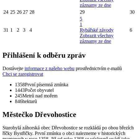
záznamy ze dne
24
25
26
27
28
29
30
5
1
31
1
2
3
4
Rybářské závody
6
Zobrazit všechny
záznamy ze dne
Přihlášení k odběru zpráv
Dostávejte
informace z našeho webu
prostřednictvím e-mailů
Chci se zaregistrovat
1358
První písemná zmínka
1443
Počet obyvatel
245
Metrů nad mořem
846
hektarů
Městečko Dřevohostice
Starobylá záhorská obec Dřevohostice se rozkládá po obou březích
říčky Bystřičky. První zmínku o obci nalezneme v historických
pramenech v roce 1358. Již od roku 1368 se výslovně uvádí jako