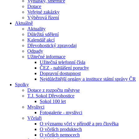
Vyhlášky, směrnice
Dotace
Veřejné zakázky
Výběrová řízení
Aktuálně
Aktuality
Důležitá sdělení
Kalendář akcí
Dřevohostický zpravodaj
Odpady
Užitečné informace
Užitečná telefonní čísla
ČEZ - nahlášení poruchy
Dopravní dostupnost
Nejdůležitější orgány a instituce státní správy ČR
Spolky
Dotace z rozpočtu městyse
T.J. Sokol Dřevohostice
Sokol 100 let
Myslivci
Fotogalerie - myslivci
Včelaři
O významu včel v přírodě a pro člověka
O včelích produktech
O včelích nemocech