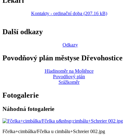
Lékaři
Kontakty - ordinační doba (207.16 kB)
Další odkazy
Odkazy
Povodňový plán městyse Dřevohostice
Hladinoměr na Moštěnce
Povodňový plán
Srážkoměr
Fotogalerie
Náhodná fotogalerie
Fčelka+cimbálka/Fčelka u cimbálu+Schreier 002.jpg