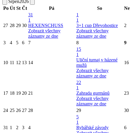
Srpen
2026
Po
Út
St
Čt
Pá
So
Ne
31
1
1
1
27
28
29
30
HEXENSCHUSS
3+1 cup Dřevohostice
2
Zobrazit všechny
Zobrazit všechny
záznamy ze dne
záznamy ze dne
3
4
5
6
7
8
9
15
1
Uliční turnaj v házené
10
11
12
13
14
16
mužů
Zobrazit všechny
záznamy ze dne
22
1
17
18
19
20
21
Zahrada gurmánů
23
Zobrazit všechny
záznamy ze dne
24
25
26
27
28
29
30
5
1
31
1
2
3
4
Rybářské závody
6
Zobrazit všechny