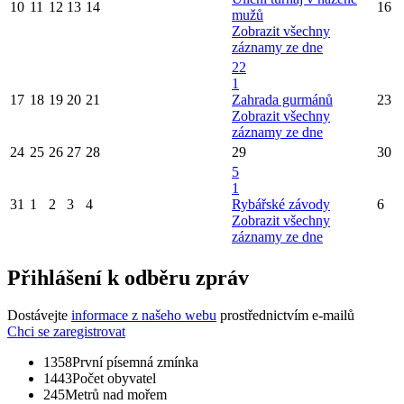
10
11
12
13
14
16
mužů
Zobrazit všechny
záznamy ze dne
22
1
17
18
19
20
21
Zahrada gurmánů
23
Zobrazit všechny
záznamy ze dne
24
25
26
27
28
29
30
5
1
31
1
2
3
4
Rybářské závody
6
Zobrazit všechny
záznamy ze dne
Přihlášení k odběru zpráv
Dostávejte
informace z našeho webu
prostřednictvím e-mailů
Chci se zaregistrovat
1358
První písemná zmínka
1443
Počet obyvatel
245
Metrů nad mořem