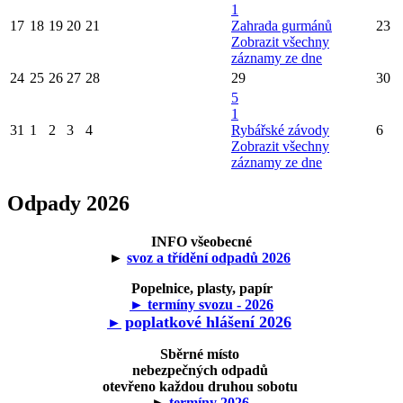
1
17
18
19
20
21
Zahrada gurmánů
23
Zobrazit všechny
záznamy ze dne
24
25
26
27
28
29
30
5
1
31
1
2
3
4
Rybářské závody
6
Zobrazit všechny
záznamy ze dne
Odpady 2026
INFO všeobecné
►
svoz a třídění odpadů 2026
Popelnice, plasty, papír
► termíny svozu - 2026
poplatkové hlášení 2026
►
Sběrné místo
nebezpečných odpadů
otevřeno každou druhou sobotu
►
termíny 2026