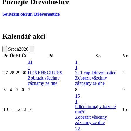
Poznejte Dřevohostice
Soutěžní okruh Dřevohostice
Kalendář akcí
Srpen
2026
Po
Út
St
Čt
Pá
So
Ne
31
1
1
1
27
28
29
30
HEXENSCHUSS
3+1 cup Dřevohostice
2
Zobrazit všechny
Zobrazit všechny
záznamy ze dne
záznamy ze dne
3
4
5
6
7
8
9
15
1
Uliční turnaj v házené
10
11
12
13
14
16
mužů
Zobrazit všechny
záznamy ze dne
22