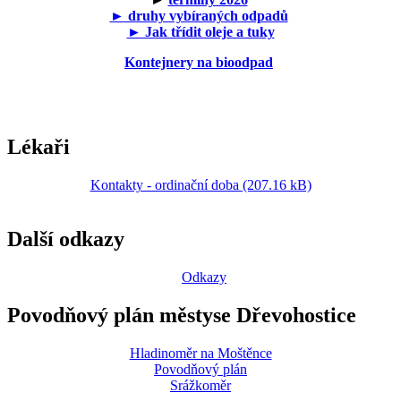
► druhy vybíraných odpadů
► Jak třídit oleje a tuky
Kontejnery na bioodpad
Lékaři
Kontakty - ordinační doba (207.16 kB)
Další odkazy
Odkazy
Povodňový plán městyse Dřevohostice
Hladinoměr na Moštěnce
Povodňový plán
Srážkoměr