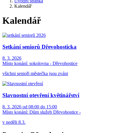
Úvodní stránka
Kalendář
Kalendář
Setkání seniorů Dřevohosticka
8. 3. 2026
Místo konání:
sokolovna - Dřevohostice
všichni senioři městečka jsou zváni
Slavnostní otevření květinářství
8. 3. 2026 od 08:00 do 15:00
Místo konání:
Dům služeb Dřevohostice -
v neděli 8.3.