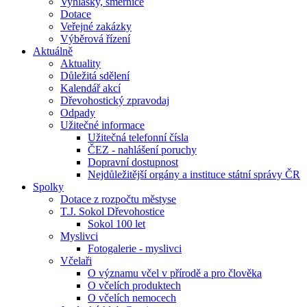
Vyhlášky, směrnice
Dotace
Veřejné zakázky
Výběrová řízení
Aktuálně
Aktuality
Důležitá sdělení
Kalendář akcí
Dřevohostický zpravodaj
Odpady
Užitečné informace
Užitečná telefonní čísla
ČEZ - nahlášení poruchy
Dopravní dostupnost
Nejdůležitější orgány a instituce státní správy ČR
Spolky
Dotace z rozpočtu městyse
T.J. Sokol Dřevohostice
Sokol 100 let
Myslivci
Fotogalerie - myslivci
Včelaři
O významu včel v přírodě a pro člověka
O včelích produktech
O včelích nemocech