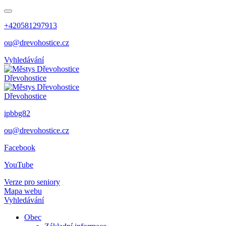
+420581297913
ou@drevohostice.cz
Vyhledávání
Dřevohostice
Dřevohostice
ipbbg82
ou@drevohostice.cz
Facebook
YouTube
Verze pro seniory
Mapa webu
Vyhledávání
Obec