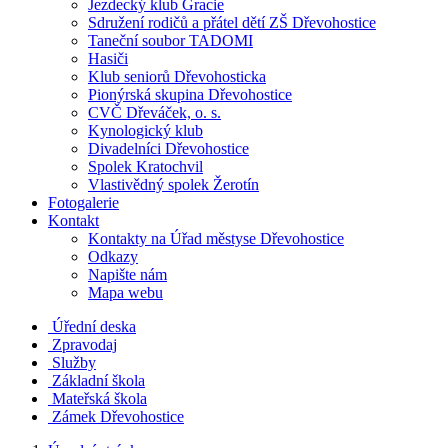
Jezdecký klub Gracie
Sdružení rodičů a přátel dětí ZŠ Dřevohostice
Taneční soubor TADOMI
Hasiči
Klub seniorů Dřevohosticka
Pionýrská skupina Dřevohostice
CVČ Dřeváček, o. s.
Kynologický klub
Divadelníci Dřevohostice
Spolek Kratochvil
Vlastivědný spolek Žerotín
Fotogalerie
Kontakt
Kontakty na Úřad městyse Dřevohostice
Odkazy
Napište nám
Mapa webu
Úřední deska
Zpravodaj
Služby
Základní škola
Mateřská škola
Zámek Dřevohostice