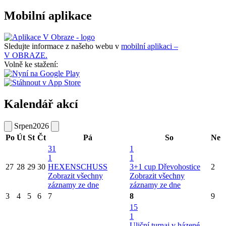
Mobilní aplikace
Sledujte informace z našeho webu v
mobilní aplikaci –
V OBRAZE.
Volně ke stažení:
Kalendář akcí
Srpen
2026
Po
Út
St
Čt
Pá
So
Ne
31
1
1
1
27
28
29
30
HEXENSCHUSS
3+1 cup Dřevohostice
2
Zobrazit všechny
Zobrazit všechny
záznamy ze dne
záznamy ze dne
3
4
5
6
7
8
9
15
1
Uliční turnaj v házené