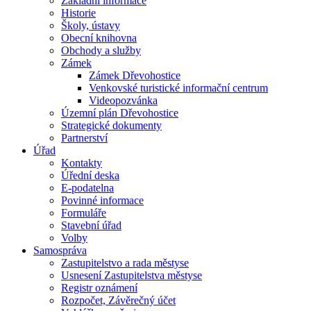
Základní informace
Historie
Školy, ústavy
Obecní knihovna
Obchody a služby
Zámek
Zámek Dřevohostice
Venkovské turistické informační centrum
Videopozvánka
Územní plán Dřevohostice
Strategické dokumenty
Partnerství
Úřad
Kontakty
Úřední deska
E-podatelna
Povinné informace
Formuláře
Stavební úřad
Volby
Samospráva
Zastupitelstvo a rada městyse
Usnesení Zastupitelstva městyse
Registr oznámení
Rozpočet, Závěrečný účet