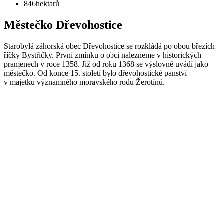
846
hektarů
Městečko Dřevohostice
Starobylá záhorská obec Dřevohostice se rozkládá po obou březích
říčky Bystřičky. První zmínku o obci nalezneme v historických
pramenech v roce 1358. Již od roku 1368 se výslovně uvádí jako
městečko. Od konce 15. století bylo dřevohostické panství
v majetku významného moravského rodu Žerotínů.