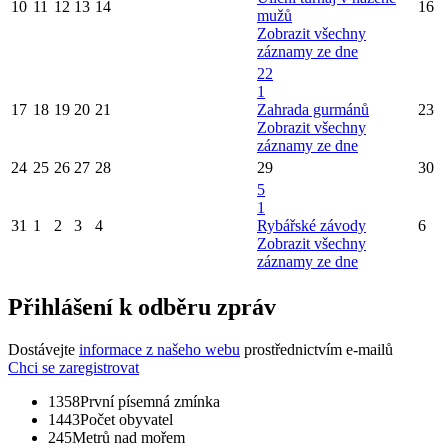
10
11
12
13
14
16
mužů
Zobrazit všechny
záznamy ze dne
22
1
17
18
19
20
21
Zahrada gurmánů
23
Zobrazit všechny
záznamy ze dne
24
25
26
27
28
29
30
5
1
31
1
2
3
4
Rybářské závody
6
Zobrazit všechny
záznamy ze dne
Přihlášení k odběru zpráv
Dostávejte
informace z našeho webu
prostřednictvím e-mailů
Chci se zaregistrovat
1358
První písemná zmínka
1443
Počet obyvatel
245
Metrů nad mořem