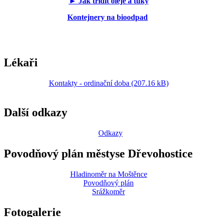
► Jak třídit oleje a tuky
Kontejnery na bioodpad
Lékaři
Kontakty - ordinační doba (207.16 kB)
Další odkazy
Odkazy
Povodňový plán městyse Dřevohostice
Hladinoměr na Moštěnce
Povodňový plán
Srážkoměr
Fotogalerie