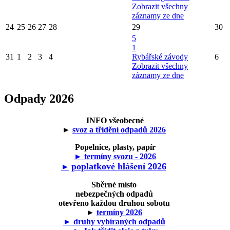
Zobrazit všechny
záznamy ze dne
24
25
26
27
28
29
30
5
1
31
1
2
3
4
Rybářské závody
6
Zobrazit všechny
záznamy ze dne
Odpady 2026
INFO všeobecné
►
svoz a třídění odpadů 2026
Popelnice, plasty, papír
► termíny svozu - 2026
poplatkové hlášení 2026
►
Sběrné místo
nebezpečných odpadů
otevřeno každou druhou sobotu
►
termíny 2026
► druhy vybíraných odpadů