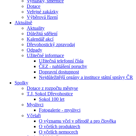
Vyhlášky, směrnice
Dotace
Veřejné zakázky
Výběrová řízení
Aktuálně
Aktuality
Důležitá sdělení
Kalendář akcí
Dřevohostický zpravodaj
Odpady
Užitečné informace
Užitečná telefonní čísla
ČEZ - nahlášení poruchy
Dopravní dostupnost
Nejdůležitější orgány a instituce státní správy ČR
Spolky
Dotace z rozpočtu městyse
T.J. Sokol Dřevohostice
Sokol 100 let
Myslivci
Fotogalerie - myslivci
Včelaři
O významu včel v přírodě a pro člověka
O včelích produktech
O včelích nemocech