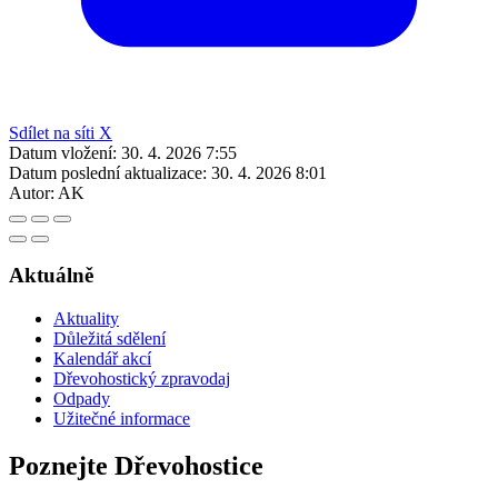
Sdílet na síti X
Datum vložení:
30. 4. 2026 7:55
Datum poslední aktualizace:
30. 4. 2026 8:01
Autor:
AK
Aktuálně
Aktuality
Důležitá sdělení
Kalendář akcí
Dřevohostický zpravodaj
Odpady
Užitečné informace
Poznejte Dřevohostice