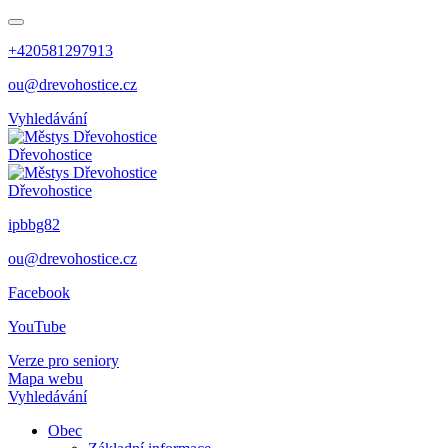
+420581297913
ou@drevohostice.cz
Vyhledávání
Dřevohostice
Dřevohostice
ipbbg82
ou@drevohostice.cz
Facebook
YouTube
Verze pro seniory
Mapa webu
Vyhledávání
Obec