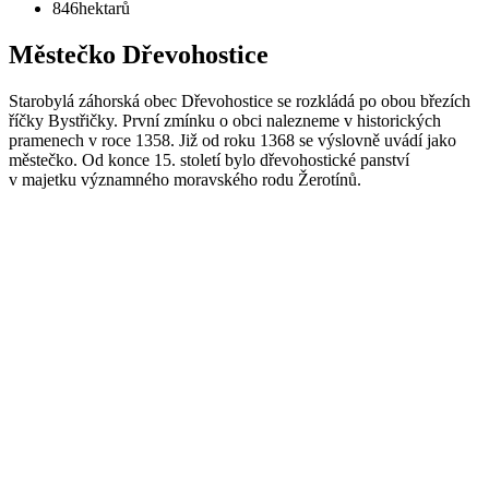
846
hektarů
Městečko Dřevohostice
Starobylá záhorská obec Dřevohostice se rozkládá po obou březích
říčky Bystřičky. První zmínku o obci nalezneme v historických
pramenech v roce 1358. Již od roku 1368 se výslovně uvádí jako
městečko. Od konce 15. století bylo dřevohostické panství
v majetku významného moravského rodu Žerotínů.