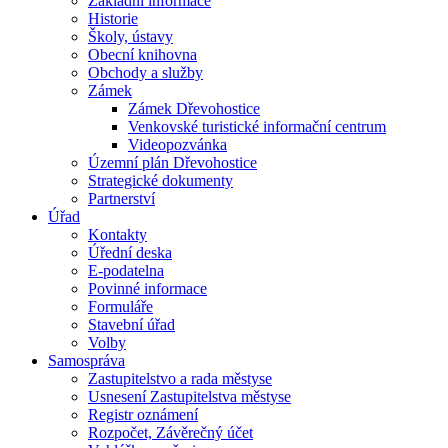
Základní informace
Historie
Školy, ústavy
Obecní knihovna
Obchody a služby
Zámek
Zámek Dřevohostice
Venkovské turistické informační centrum
Videopozvánka
Územní plán Dřevohostice
Strategické dokumenty
Partnerství
Úřad
Kontakty
Úřední deska
E-podatelna
Povinné informace
Formuláře
Stavební úřad
Volby
Samospráva
Zastupitelstvo a rada městyse
Usnesení Zastupitelstva městyse
Registr oznámení
Rozpočet, Závěrečný účet