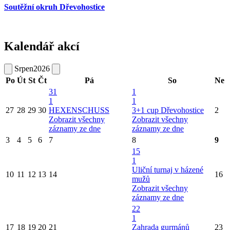
Soutěžní okruh Dřevohostice
Kalendář akcí
Srpen
2026
Po
Út
St
Čt
Pá
So
Ne
31
1
1
1
27
28
29
30
HEXENSCHUSS
3+1 cup Dřevohostice
2
Zobrazit všechny
Zobrazit všechny
záznamy ze dne
záznamy ze dne
3
4
5
6
7
8
9
15
1
Uliční turnaj v házené
10
11
12
13
14
16
mužů
Zobrazit všechny
záznamy ze dne
22
1
17
18
19
20
21
Zahrada gurmánů
23