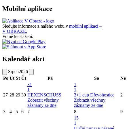
Mobilní aplikace
Sledujte informace z našeho webu v
mobilní aplikaci –
V OBRAZE.
Volně ke stažení:
Kalendář akcí
Srpen
2026
Po
Út
St
Čt
Pá
So
Ne
31
1
1
1
27
28
29
30
HEXENSCHUSS
3+1 cup Dřevohostice
2
Zobrazit všechny
Zobrazit všechny
záznamy ze dne
záznamy ze dne
3
4
5
6
7
8
9
15
1
Uliční turnaj v házené