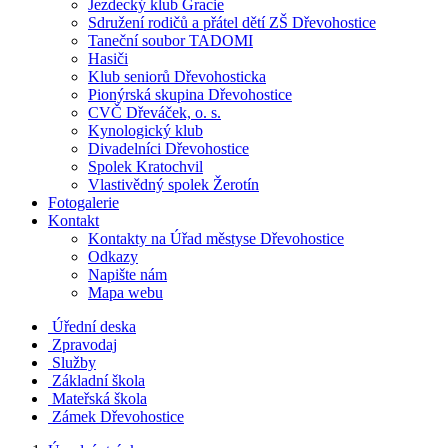
Jezdecký klub Gracie
Sdružení rodičů a přátel dětí ZŠ Dřevohostice
Taneční soubor TADOMI
Hasiči
Klub seniorů Dřevohosticka
Pionýrská skupina Dřevohostice
CVČ Dřeváček, o. s.
Kynologický klub
Divadelníci Dřevohostice
Spolek Kratochvil
Vlastivědný spolek Žerotín
Fotogalerie
Kontakt
Kontakty na Úřad městyse Dřevohostice
Odkazy
Napište nám
Mapa webu
Úřední deska
Zpravodaj
Služby
Základní škola
Mateřská škola
Zámek Dřevohostice