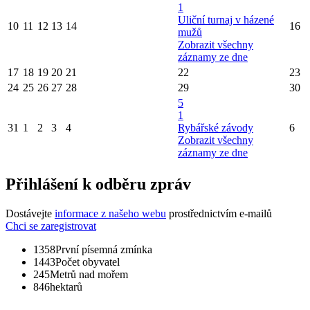
1
Uliční turnaj v házené
10
11
12
13
14
16
mužů
Zobrazit všechny
záznamy ze dne
17
18
19
20
21
22
23
24
25
26
27
28
29
30
5
1
31
1
2
3
4
Rybářské závody
6
Zobrazit všechny
záznamy ze dne
Přihlášení k odběru zpráv
Dostávejte
informace z našeho webu
prostřednictvím e-mailů
Chci se zaregistrovat
1358
První písemná zmínka
1443
Počet obyvatel
245
Metrů nad mořem
846
hektarů