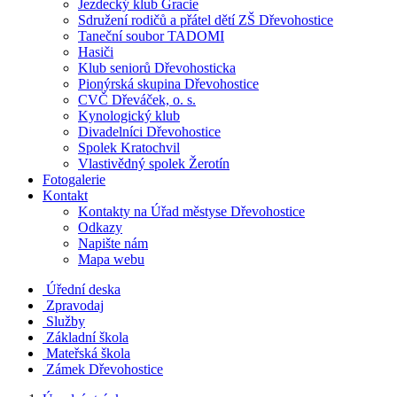
Jezdecký klub Gracie
Sdružení rodičů a přátel dětí ZŠ Dřevohostice
Taneční soubor TADOMI
Hasiči
Klub seniorů Dřevohosticka
Pionýrská skupina Dřevohostice
CVČ Dřeváček, o. s.
Kynologický klub
Divadelníci Dřevohostice
Spolek Kratochvil
Vlastivědný spolek Žerotín
Fotogalerie
Kontakt
Kontakty na Úřad městyse Dřevohostice
Odkazy
Napište nám
Mapa webu
Úřední deska
Zpravodaj
Služby
Základní škola
Mateřská škola
Zámek Dřevohostice