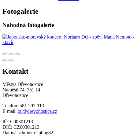
Fotogalerie
Náhodná fotogalerie
Kontakt
Městys Dřevohostice
Náměstí 74, 751 14
Dřevohostice
Telefon: 581 297 913
E-mail:
ou@drevohostice.cz
IČO: 00301213
DIČ: CZ00301213
Datová schránka: ipbbg82