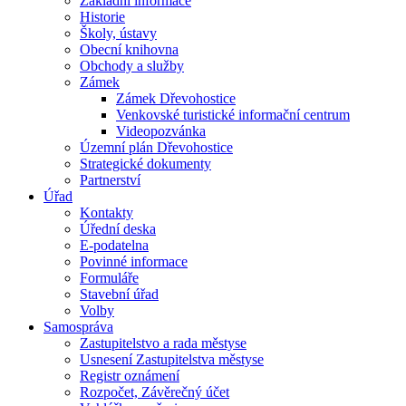
Základní informace
Historie
Školy, ústavy
Obecní knihovna
Obchody a služby
Zámek
Zámek Dřevohostice
Venkovské turistické informační centrum
Videopozvánka
Územní plán Dřevohostice
Strategické dokumenty
Partnerství
Úřad
Kontakty
Úřední deska
E-podatelna
Povinné informace
Formuláře
Stavební úřad
Volby
Samospráva
Zastupitelstvo a rada městyse
Usnesení Zastupitelstva městyse
Registr oznámení
Rozpočet, Závěrečný účet