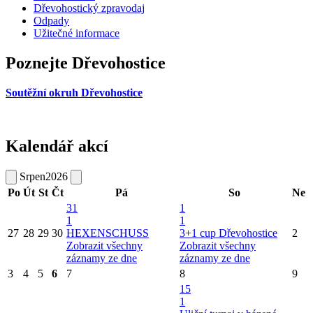
Dřevohostický zpravodaj
Odpady
Užitečné informace
Poznejte Dřevohostice
Soutěžní okruh Dřevohostice
Kalendář akcí
Srpen
2026
Po
Út
St
Čt
Pá
So
Ne
31
1
1
1
27
28
29
30
HEXENSCHUSS
3+1 cup Dřevohostice
2
Zobrazit všechny
Zobrazit všechny
záznamy ze dne
záznamy ze dne
3
4
5
6
7
8
9
15
1