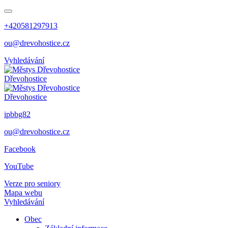
+420581297913
ou@drevohostice.cz
Vyhledávání
Dřevohostice
Dřevohostice
ipbbg82
ou@drevohostice.cz
Facebook
YouTube
Verze pro seniory
Mapa webu
Vyhledávání
Obec