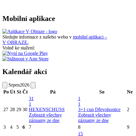
Mobilní aplikace
Sledujte informace z našeho webu v
mobilní aplikaci –
V OBRAZE.
Volně ke stažení:
Kalendář akcí
Srpen
2026
Po
Út
St
Čt
Pá
So
Ne
31
1
1
1
27
28
29
30
HEXENSCHUSS
3+1 cup Dřevohostice
2
Zobrazit všechny
Zobrazit všechny
záznamy ze dne
záznamy ze dne
3
4
5
6
7
8
9
15