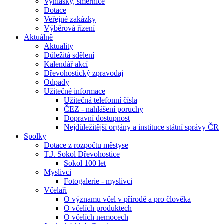
Vyhlášky, směrnice
Dotace
Veřejné zakázky
Výběrová řízení
Aktuálně
Aktuality
Důležitá sdělení
Kalendář akcí
Dřevohostický zpravodaj
Odpady
Užitečné informace
Užitečná telefonní čísla
ČEZ - nahlášení poruchy
Dopravní dostupnost
Nejdůležitější orgány a instituce státní správy ČR
Spolky
Dotace z rozpočtu městyse
T.J. Sokol Dřevohostice
Sokol 100 let
Myslivci
Fotogalerie - myslivci
Včelaři
O významu včel v přírodě a pro člověka
O včelích produktech
O včelích nemocech