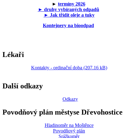
►
termíny 2026
► druhy vybíraných odpadů
► Jak třídit oleje a tuky
Kontejnery na bioodpad
Lékaři
Kontakty - ordinační doba (207.16 kB)
Další odkazy
Odkazy
Povodňový plán městyse Dřevohostice
Hladinoměr na Moštěnce
Povodňový plán
Srážkoměr