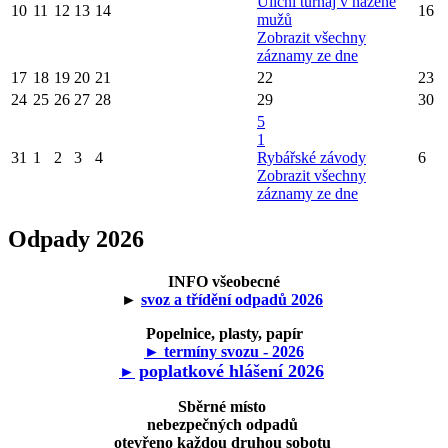
Uliční turnaj v házené
10
11
12
13
14
16
mužů
Zobrazit všechny
záznamy ze dne
17
18
19
20
21
22
23
24
25
26
27
28
29
30
5
1
31
1
2
3
4
Rybářské závody
6
Zobrazit všechny
záznamy ze dne
Odpady 2026
INFO všeobecné
►
svoz a třídění odpadů 2026
Popelnice, plasty, papír
► termíny svozu - 2026
poplatkové hlášení 2026
►
Sběrné místo
nebezpečných odpadů
otevřeno každou druhou sobotu